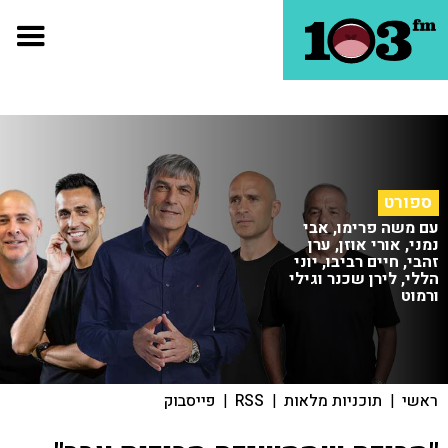
ספורט
עם משה פרימו, אבי
נמני, אורי אוזן, ערן
זהבי, חיים רביבו, יוני
הללי, לירן שכנר וגילי
ורמוט
ראשי
|
תוכניות מלאות
|
RSS
|
פייסבוק