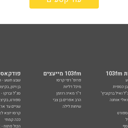
103
103fm מייעצים
פודקאסט
ע
פרופ' רפי קרסו
שבע תשע - 
ובן כספית
מיכל דליות
בן וינון, בקיצו
ל ואיל ברקוביץ'
ד"ר מאיה רוזמן
סג"ל וברקו -
ואלי אוחנה
הרב אפרים בן צבי
ספורט, בקיצו
שיחות לילה
שניים עד ארב
ספורט
קרסו יוצא לא
ל
ככה קמתי
סף
הכול פתוח - א