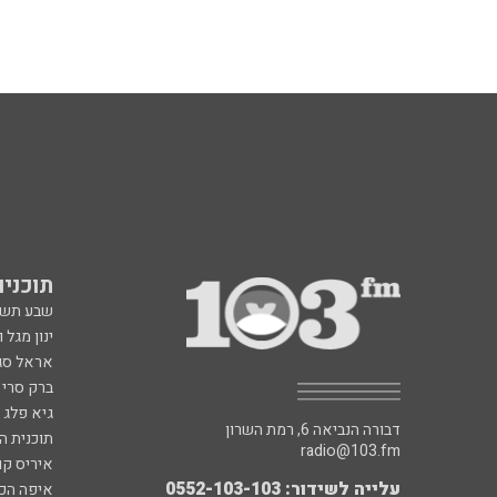
תוכניות fm
שבע תש
ינון מגל 
אראל סג"
ברק סרי 
גיא פלג
דבורה הנביאה 6, רמת השרון
תוכנית ה
radio@103.fm
איריס קו
עלייה לשידור: 0552-103-103
איפה הכ