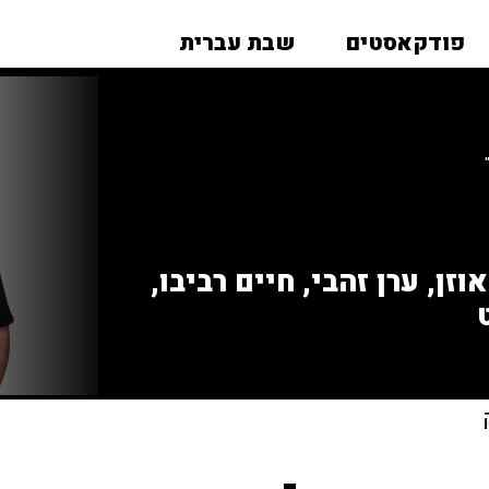
פודקאסטים
שבת עברית
זן, ערן זהבי, חיים רביבו,