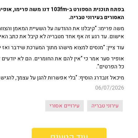
בפתח תוכנית הספורט ב-103fm דנו
האסורים בעירוני טבריה.
משה פרימו: "קיבלנו את ההודעה על השעיית המאמן והצוות
אישום. עד רגע זה אף אחד מטבריה לא קיבל את כתב הא
עוד ציין: "מנסים למצוא מישהו מתוך המערכת שידבר ואז יק
אופיר סער אמר כי "אין להם את החומרים. הם לא יודעים 
כל הפרטים".
מיכאל זנבדרג הוסיף: "בלי אפשרות להגן על עצמך, להגיש ע
06/07/2026
עירוני טבריה
עירויים אסורי
עוד קטעים