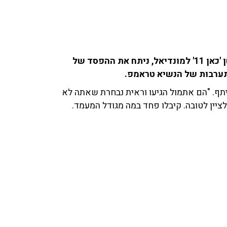
גילי ורמוט, חבר תוכנית הספורט, פרשן 'ספורט 1' ופרשן 'כאן 11' למונדיאל, ניתח את ההפסד של
התערבות של הנשיא טראמפ.
ף. "הם אתמול הגיעו וראית נבחרת שאתה לא
ציין לטובה. קיבלו פחד במה מגודל המעמד.