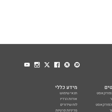
ים
מידע כללי
הפודקאסט
תנאי שימוש
ר
אודות הרדיו
 הפודקאסט
לוח שידורים
ר
מדיניות פרטיות
ע, בקיצור
הצהרת נגישות
כול
הרשמה לניוזלטר
צרו קשר
מנון רגב