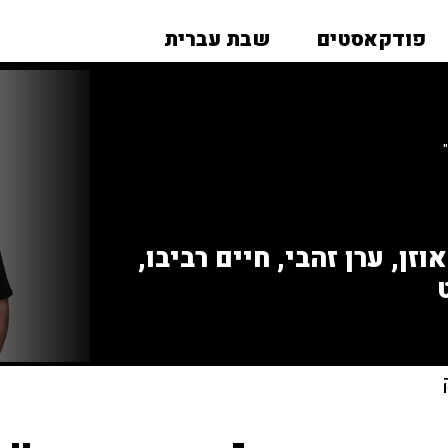
פודקאסטים
שבת עברית
זן, ערן זהבי, חיים רביבו,