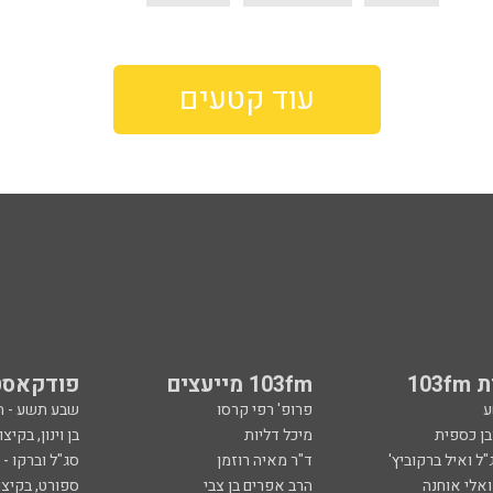
103
103fm מייעצים
פודקאסט
ע
פרופ' רפי קרסו
שבע תשע - 
ובן כספית
מיכל דליות
בן וינון, בקיצו
ל ואיל ברקוביץ'
ד"ר מאיה רוזמן
סג"ל וברקו -
ואלי אוחנה
הרב אפרים בן צבי
ספורט, בקיצו
שיחות לילה
שניים עד ארב
ספורט
קרסו יוצא לא
ל
ככה קמתי
סף
הכול פתוח - א
 צבי
מילים ולחן
ן ואריה אלדד
ארכיון 103fm