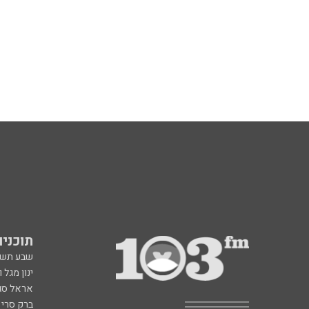
תוכניות fm
שבע תש
ינון מגל 
אראל סג"
ברק סרי 
גיא פלג
דבורה הנביאה 6, רמת השרון
תוכנית ה
radio@103.fm
איריס קו
עלייה לשידור: 0552-103-103
איפה הכ
בעלות שיחה רגילה
פנינה בת
רון קופמ
רז שכניק