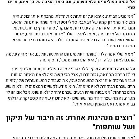
אל המים הפוליטיים הלא פשוטה, וגם כיצד הגיבה על כך אימו, מרים
פרץ.
"אני מגיע הביתה, אימא שלי פותחת את הדלת, מחבקת אותי ובוכה. היא
מוציאה מהארון קמע של הבאבא סאלי וספר, היא שמה אותם על הראש
ומברכת אותי. היא הדליקה שני נרות מהבוקר", סיפר פרץ בהתרגשות על
תגובתה של מרים פרץ, אימו למהלך שלו. "אנחנו אנשים פשוטים, אנחנו
אנשים של העם - ככה גדלתי, עם אמונה גדולה. היא תומכת בי כמו שהיא
תמכה בנו תמיד".
"אמא שלי אמרה לנו: 'כשתהיו שלמים עם ההחלטות שלכם, אני אהיה שלמה
אתכם לאורך כל הדרך', היא התרגשה ממש", הוסיף פרץ.
על ההצעה המפתיעה שקיבל להצטרף לזירה הפוליטית, אמר אליסף פרץ
כי "זו הייתה מחמאה, זכות וכבוד, אבל הכי קשה היה לצאת מאזור הנוחות
שבו מעריכים אותי ואת המשפחה שלי, את העבודה המשמעותית שלי, לחיות
חיים שבהם הביקורת לא יומיומית". הוא מודע לקשיים המצפים לו, ולא חושש
מהם במיוחד: "אני בטוח שיהיו רגעים שבהם יהיה לי לא פשוט, אבל אם יש לי
מטרה, זה מה שצריך וזה מה שעושים - לא לחכות שאיזה קסם יקרה. גדלתי
בבית אמוני, ואני מאמין שהוא איתי".
"רוצים מנהיגות אחרת: זה חיבור של תיקון
ושל שותפות"
"אני חושב שזו החלטה נכונה, זאת מנהיגות, זה מה שלמדתי בבית. הבנתי