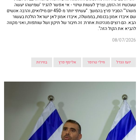
שעכשיו זה הזמן, וצריך לעשות שינוי - אי אפשר להגיד 'שמישהו יעשה
משהו'" הסביר פרץ בהמשך. "עשיתי יותר מ-450 יום מילואים, והרבה אנשים
שם איבדו אמון בכנסת, בממשלה, איבדו אמון לאן ישראל הולכת בעשור
הבא. הם רוצים מנהיגות אחרת: זה חיבור של תיקון ושל שותפות, ואני מקווה
להביא את הקול הזה".
08/07/2026
יועז הנדל
חילי טרופר
אליסף פרץ
בחירות