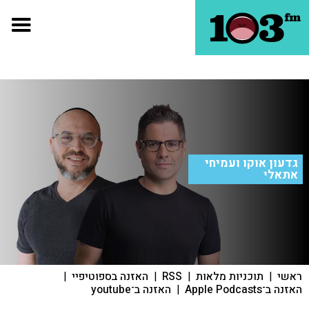
גדעון אוקו ועמיחי
אתאלי
ראשי
|
תוכניות מלאות
|
RSS
|
האזנה בספוטיפיי
|
האזנה ב־Apple Podcasts
|
האזנה ב־youtube