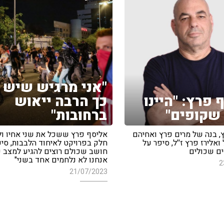
"אני מרגיש שיש 
 פרץ: "היינו
כך הרבה ייאוש
שקופים"
ברחובות"
, בנה של מרים פרץ ואחיהם
אליסף פרץ ששכל את שני אחיו ול
ואלירז פרץ ז''ל, סיפר על
חלק בפרויקט לאיחוד הלבבות, סיפר
ם שכולים
חושב שכולם רוצים להגיע למצב 
אנחנו לא נלחמים אחד בשני"
2
21/07/2023