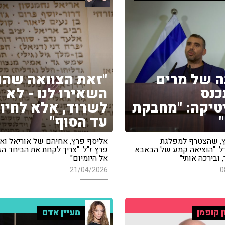
 של מרים
"זאת הצוואה שהם
כנס
השאירו לנו - לא
טיקה: "מחבקת
לשרוד, אלא לחיו
עד הסוף"
, שהצטרף למפלגת
אליסף פרץ, אחיהם של אוריאל ואל
ל: "הוציאה קמע של הבאבא
פרץ ז"ל: "צריך לקחת את הביחד הז
 ובירכה אותי"
אל היומיום"
21/04/2026
0
ן קופמן
מעיין אדם