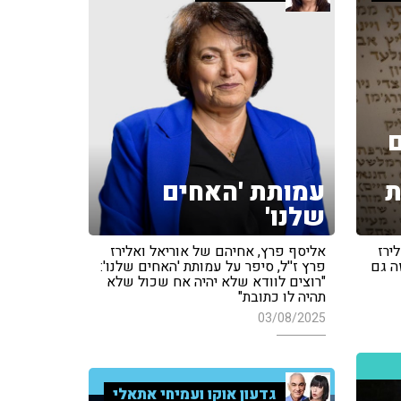
ת
עמותת 'האחים
שלנו'
ירז
אליסף פרץ, אחיהם של אוריאל ואלירז
ה גם
פרץ ז''ל, סיפר על עמותת 'האחים שלנו':
"רוצים לוודא שלא יהיה אח שכול שלא
תהיה לו כתובת"
03/08/2025
גדעון אוקו ועמיחי אתאלי