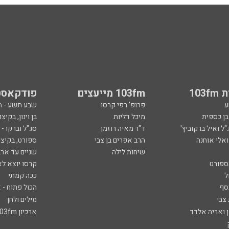
103
103fm מייעצים
פודקאסט
ע
פרופ' רפי קרסו
שבע תשע - 
ובן כספית
מיכל דליות
בן וינון, בקיצו
ל ואיל ברקוביץ'
ד"ר מאיה רוזמן
סג"ל וברקו -
ואלי אוחנה
הרב אפרים בן צבי
ספורט, בקיצו
שיחות לילה
שניים עד ארב
ספורט
קרסו יוצא לא
ל
ככה קמתי
סף
הכול פתוח - א
 צבי
מילים ולחן
ן ואריה אלדד
ארכיון 103fm