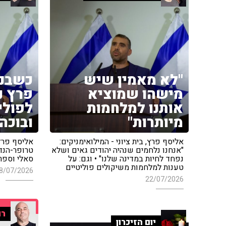
"לא מאמין שיש
כשבנה
מישהו שמוציא
פרץ נ
אותנו למלחמות
לפולי
מיותרות"
ובוכה"
אליסף פרץ, בית ציוני - המילואימניקים:
אליסף פרץ
"אנחנו נלחמים שנהיה יהודים גאים ושלא
טרופר-הנד
נפחד לחיות במדינה שלנו" • וגם: על
סאלי וספר,
טענות למלחמות משיקולים פוליטיים
8/07/2026
22/07/2026
רו
יום הזיכרון