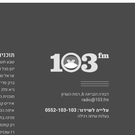
תוכניות fm
שבע תש
ינון מגל 
אראל סג"
ברק סרי 
גיא פלג
דבורה הנביאה 6, רמת השרון
תוכנית ה
radio@103.fm
איריס קו
עלייה לשידור: 0552-103-103
איפה הכ
בעלות שיחה רגילה
פנינה בת
רון קופמ
רז שכניק