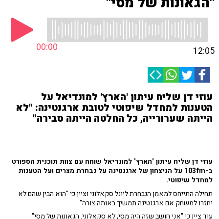
"הגאונות של מסי"
00:00
12:05
עוזי דן שליח עיתון 'הארץ' למונדיאל על
הטענות למחדל שיפוטי לטובת ארגנטינה: "לא
הייתה שערורייה, כל החלטה הייתה סבירה"
עוזי דן שליח עיתון 'הארץ' למונדיאל שוחח עם צוות תוכנית הספורט
ב-103fm על הניצחון של ארגנטינה על נבחרת מצרים ועל הטענות
למחדל שיפוטי.
תחילה התייחס למאמן הנבחרת ליונל סקאלוני וציין כי "הוא הבין שהם לא
יחזרו למשחק אם ארגנטינה תמשיך באותה צורה".
עוד ציין כי "אני חושב שזה היה מסי, לא סקאלוני. הגאונות של מסי".