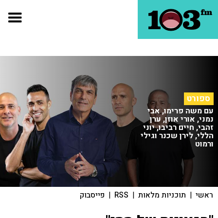
ספורט
עם משה פרימו, אבי
נמני, אורי אוזן, ערן
זהבי, חיים רביבו, יוני
הללי, לירן שכנר וגילי
ורמוט
ראשי
|
תוכניות מלאות
|
RSS
|
פייסבוק