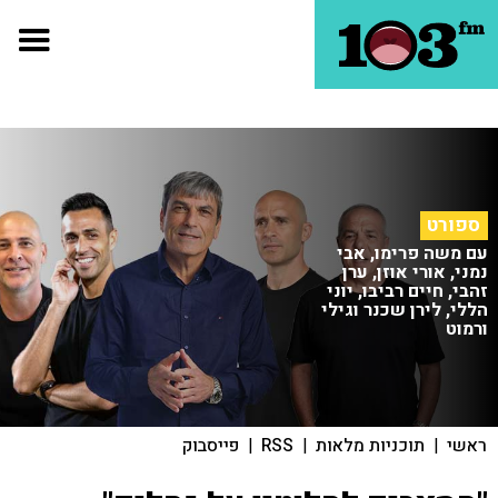
ספורט
עם משה פרימו, אבי
נמני, אורי אוזן, ערן
זהבי, חיים רביבו, יוני
הללי, לירן שכנר וגילי
ורמוט
ראשי
|
תוכניות מלאות
|
RSS
|
פייסבוק