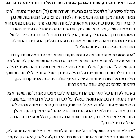
כנגד יאיר נתניהו, שוחח עם בן כספית ואריה אלדד והתייחס לדברים.
תחילה סיפר עו"ד לוינטל כי גם מרשתו העידה היום (ד') וגם יאיר נתניהו. "היא
מאוד נפגעה מכך שהוא הכניס אותה לסדרת ציוצים על המאהבות של גנץ
לדבריו, ועל סרטון שתפסו האיראנים לכאורה של גנץ מיני. פתאום בפנים הוא
שם תמונה שלה, ואז הוא שם ציוץ שרואים אותה מסתכלת בעיניים מאוד
מאוהבות בגנץ, הוא הדליק אותי, הכין לי כוס תה וכו'. הדבר הזה יצר גל של
מגיבים שהבינו מהרמזים שהיא אחת המאהבות עליהן הוא דיבר והתחילה
תחרות מי מגיב בצורה יותר גועלית".
"היא מספרת סיפור שבאיזה פוסט מקורי שהיא כתבה שכמה שנים קודם
כשהייתה חיילת והוא ראה שהיא עצובה, אז הוא באנושיות הכין לה ספל תה
והקשיב לה", הדגיש, "המילה ספל הוחלפה בציוצים של נתניהו הצעיר למילה
כוס, כדי לשחק דו משמעיות על המילה הזו. כך שכל אחד יכול לכתוב משחקי
מילים עם שלושת האותיות האלה. הציוץ שלה היה כמה שנים קודם לכן,
פתאום הוכנס לטקסט שלם על מאהבות".
באשר לעדותו של יאיר נתניהו ותשובותיו לגבי מעשיו, אמר: "מה שיפה אצל
יאיר נתניהו זה כשהוא נשאל שאלה על לשון הרע של אדם אחד, בתשובה
הוא משמיץ עוד שלושה. אין לו הוכחות, סרטונים, הוא גם מודה שהוא לא
בודק את הדברים לפני שהוא מפרסם. הוא אומר 'אני מצייץ המון במהלך
היום, אני לא יכול לבדוק אותם'. טענת הגנה חדשה, בגלל שאני כותב הרבה
אני לא חייב לבדוק".
"אני לא יודע מה השיקולים של אישיות פוליטית כמו גנץ לתבוע אותו או לא,
אני חושב שראוי לתבוע אותו. פה יש מישהי שנקלעה לאש, היא נזק היקפי.