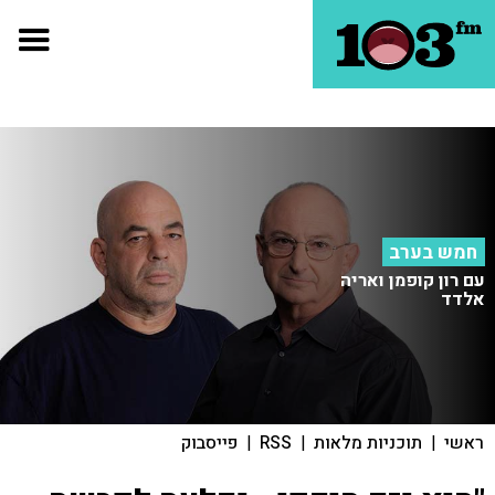
חמש בערב
עם רון קופמן ואריה
אלדד
ראשי
|
תוכניות מלאות
|
RSS
|
פייסבוק