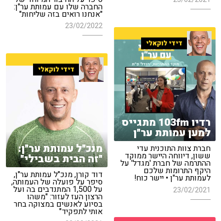
החברה שלו עם עמותת ער"ן:
"אנחנו רואים בזה שליחות"
23/02/2022
דידי לוקאלי
דידי לוקאלי
רדיו 103fm מתגייס
למען עמותת ער"ן
מנכ"ל עמותת ער"ן:
חברת צוות התוכנית עדי
ששון, דיווחה היישר ממוקד
"זה הבית בשבילי"
ההתרמה של חברת 'מגדל' על
היקף התרומות שלכם
דוד קורן, מנכ"ל עמותת ער"ן,
לעמותת ער"ן • יישר כוח!
סיפר על פועלה של העמותה,
על 1,500 המתנדבים בה ועל
23/02/2021
הרצון העז לעזור: "משהו
בסיוע לאנשים במצוקה בחר
אותי לתפקיד"