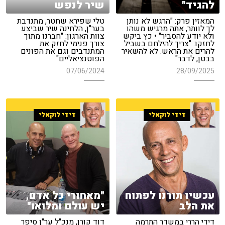
להגיד"
שיר לנפש
המאזין פרק: "הרגש לא נותן
טלי שפירא שחטר, מתנדבת
לך לוותר, אתה מרגיש משהו
בער"ן, הלחינה שיר שביצע
ולא יודע להסביר" • כץ ביקש
צוות הארגון: "חברנו מתוך
לחזקו: "צריך להילחם בשביל
צורך פנימי לחזק את
להרים את הראש. לא להשאיר
המתנדבים וגם את הפונים
בבטן, לדבר"
הפוטנציאליים"
07/06/2024
28/09/2025
דידי לוקאלי
דידי לוקאלי
עכשיו תורנו לפתוח
"מאחורי כל אדם,
את הלב
יש עולם ומלואו"
דידי הררי במשדר התרמה
דוד קורן, מנכ"ל ער"ן סיפר