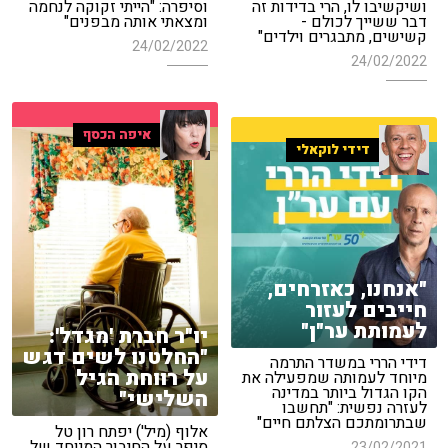
ושיקשיבו לו, הרי בדידות זה
וסיפרה: "הייתי זקוקה לנחמה
דבר ששייך לכולם -
ומצאתי אותה מבפנים"
קשישים, מתבגרים וילדים"
24/02/2022
24/02/2022
איפה הכסף
דידי לוקאלי
"אנחנו, כאזרחים,
חייבים לעזור
לעמותת ער"ן"
יו"ר חברת 'מגדל':
"החלטנו לשים דגש
דידי הררי במשדר התרמה
על רווחת הגיל
מיוחד לעמותה שמפעילה את
הקו הגדול ביותר במדינה
השלישי"
לעזרה נפשית: "תחשבו
שבתרומתכם הצלתם חיים"
אלוף (מיל') יפתח רון טל
סיפר על החיבור המיוחד של
23/02/2021