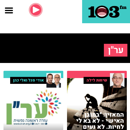
ער"ן
שיחות לילה
אודי סגל ואלי כהן
המאזין: "במובן
האישי - לא בא לי
לחיות. לא נעים