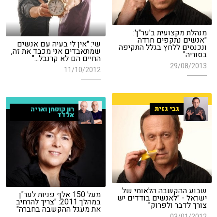
מנהלת מקצועית ב'ער"ן':
"אנשים נתקפים חרדה
שי: "אין לי בעיה עם אנשים
ונכנסים ללחץ בגלל התקיפה
שמתאבדים אני מכבד את זה,
בסוריה"
החיים הם לא קרנבל..."
29/08/2013
11/10/2012
גבי גזית
רון קופמן ואריה
אלדד
שבוע ההקשבה הלאומי של
מעל 150 אלף פניות לער"ן
ישראל - "לאנשים בודדים יש
במהלך 2011: "צריך להרחיב
צורך לדבר ולפרוק"
את מעגל ההקשבה בחברה"
03/01/2012