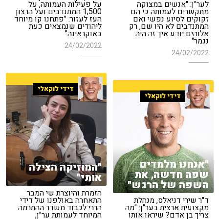
לער"ן: "אנשים במצוקה
על פעילות העמותה, על
מתקשרים לעמותה כי הם
1,500 המתנדבים ועל הרצון
זקוקים לסיוע נפשי ואם
העז לעזור: "פתחנו קו מיוחד
המתנדבים לא היו שם, רק
ליהודים שנמצאים כעת
אלוהים יודע איך זה היה
באוקראינה"
נגמר"
24/02/2022
24/02/2022
דידי לוקאלי
דידי לוקאלי
"אנחנו מלמדים
"המוזיקה הצילה
שפה חדשה, את
אותי"
השפה של הרגש"
הזמרת והיוצרת שי המבר
ד"ר שירי דניאלס, מנהלת
התאחרה באולפנו של דידי
מקצועית ארצית בער"ן: "מה
הררי לכבוד משדר ההתרמה
צריך בן אדם? שיראו אותו
המיוחד לעמותת ער"ן,