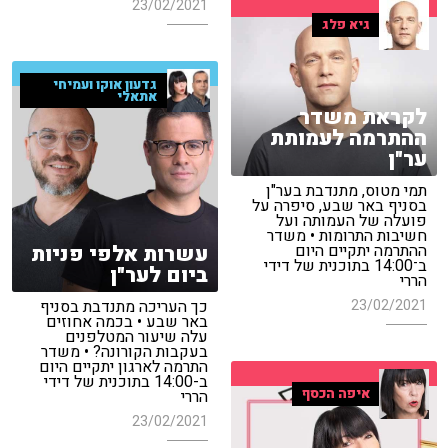
23/02/2021
גיא פלג
גדעון אוקו ועמיחי
אתאלי
לקראת משדר
ההתרמה לעמותת
ער"ן
תמי מטוס, מתנדבת בער"ן
בסניף באר שבע, סיפרה על
פועלה של העמותה ועל
חשיבות התרומות • משדר
עשרות אלפי פניות
ההתרמה יתקיים היום
ב־14:00 בתוכנית של דידי
ביום לער"ן
הררי
23/02/2021
כך העריכה מתנדבת בסניף
באר שבע • בכמה אחוזים
עלה שיעור המטלפנים
בעקבות הקורונה? • משדר
התרמה לארגון יתקיים היום
ב-14:00 בתוכנית של דידי
איפה הכסף
הררי
23/02/2021