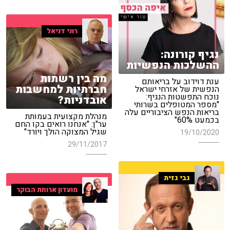
רוני דניאל
נגיף קורונה:
ההשלכות הנפשיות
מה בין רשתות
ענת דוידוב על בריאותם
חברתיות למחשבות
הנפשית של אזרחי ישראל
נוכח התפשטות הנגיף:
אובדניות?
"מספר המטופלים בשרותי
בריאות הנפש הציבוריים עלה
מנהלת מקצועית בעמותת
בכמעט 60%"
ער"ן: "אנחנו רואים בקו החם
שגיל המצוקה הולך ויורד"
19/10/2020
29/11/2017
גבי גזית
מועדון ארוחת הבוקר