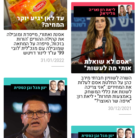
ליאת רון ואריה
מליניאק
עד לאן יגיע יוקר
המחיה?
אסנת ואתורי, מייסדת ומובילה
את קהילה ההורים 'הורות
בזכות', סיפרה על המחאה
שמובילה עם מנכ"לית 'לובי
99' עו"ד לינור דויטש
"אסם לא שואלת
31/01/2022
אותי מה לעשות"
השרה לשוויון חברתי מירב
כהן על החלטת אסם לעלות
את המחירים: "אני צריכה
ינון מגל ובן כספית
לשנות את כללי המשחק
באמצעות תחרות" • ליאת רון:
"איפה שר האוצר?"
30/12/2021
ינון מגל ובן כספית