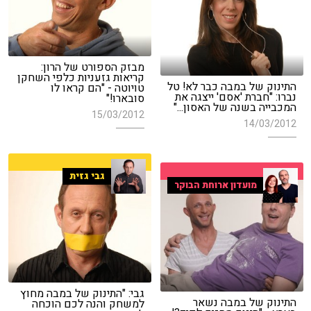
מבזק הספורט של הרון:
קריאות גזעניות כלפי השחקן
התינוק של במבה כבר לא! טל
טויוטה - "הם קראו לו
נברו: "חברת 'אסם' ייצגה את
סובארו!"
המכבייה בשנה של האסון..."
15/03/2012
14/03/2012
גבי גזית
מועדון ארוחת הבוקר
גבי: "התינוק של במבה מחוץ
התינוק של במבה נשאר
למשחק והנה לכם הוכחה