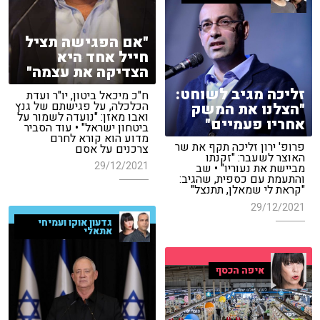
"אם הפגישה תציל
חייל אחד היא
הצדיקה את עצמה"
זליכה מגיב לשוחט:
ח"כ מיכאל ביטון, יו"ר ועדת
הכלכלה, על פגישתם של גנץ
"הצלנו את המשק
ואבו מאזן: "נועדה לשמור על
אחריו פעמיים"
ביטחון ישראל" • עוד הסביר
מדוע הוא קורא לחרם
פרופ' ירון זליכה תקף את שר
צרכנים על אסם
האוצר לשעבר: "זקנתו
29/12/2021
מביישת את נעוריו" • שב
והתעמת עם כספית, שהגיב:
"קראת לי שמאלן, תתנצל"
29/12/2021
גדעון אוקו ועמיחי
אתאלי
איפה הכסף