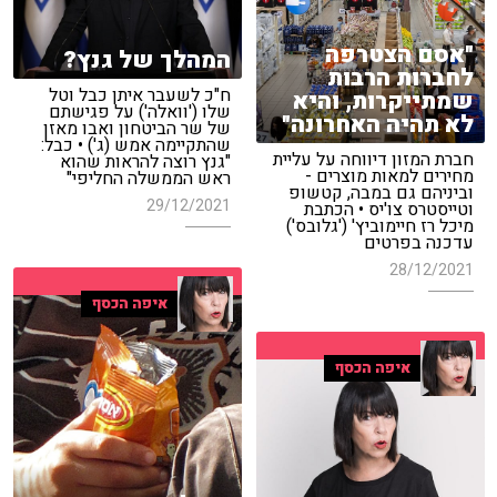
"אסם הצטרפה
המהלך של גנץ?
לחברות הרבות
ח"כ לשעבר איתן כבל וטל
שמתייקרות, והיא
שלו ('וואלה') על פגישתם
לא תהיה האחרונה"
של שר הביטחון ואבו מאזן
שהתקיימה אמש (ג') • כבל:
חברת המזון דיווחה על עליית
"גנץ רוצה להראות שהוא
מחירים למאות מוצרים -
ראש הממשלה החליפי"
וביניהם גם במבה, קטשופ
29/12/2021
וטייסטרס צו'יס • הכתבת
מיכל רז חיימוביץ' ('גלובס')
עדכנה בפרטים
28/12/2021
איפה הכסף
איפה הכסף