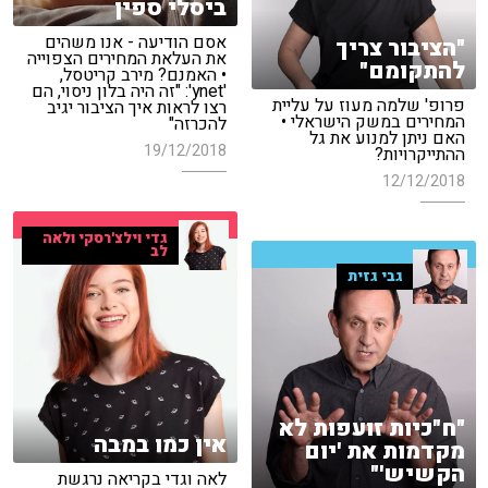
ביסלי ספין
אסם הודיעה - אנו משהים
"הציבור צריך
את העלאת המחירים הצפוייה
להתקומם"
• האמנם? מירב קריטסל,
'ynet': "זה היה בלון ניסוי, הם
פרופ' שלמה מעוז על עליית
רצו לראות איך הציבור יגיב
המחירים במשק הישראלי •
להכרזה"
האם ניתן למנוע את גל
19/12/2018
ההתייקרויות?
12/12/2018
גדי וילצ'רסקי ולאה
לב
גבי גזית
"ח"כיות זועפות לא
אין כמו במבה
מקדמות את 'יום
הקשיש'"
לאה וגדי בקריאה נרגשת