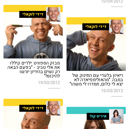
10/09/2012
דידי לוקאלי
דידי לוקאלי
מבזק הספורט: ילדים קיללו
את אלי טביב - "בפעם הבאה
רק נשים בהיריון יורשו
ריאיון בלעדי עם התינוק של
להיכנס!"
במבה: "מהאולימפיאדה לא
19/03/2012
יצא לי כלום, תסדרו לי משהו"
15/03/2012
דידי לוקאלי
איריס קול