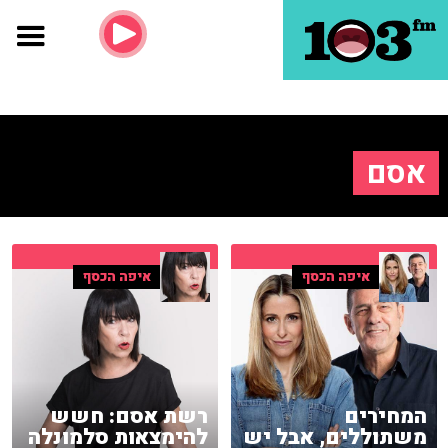
אסם
איפה הכסף
איפה הכסף
המחירים
רשת אסם: חשש
משתוללים, אבל יש
להימצאות סלמונלה