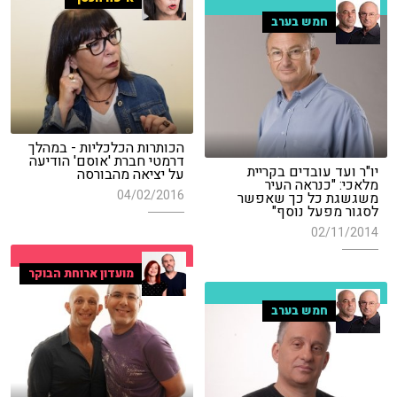
חמש בערב
הכותרות הכלכליות - במהלך
דרמטי חברת 'אוסם' הודיעה
יו"ר ועד עובדים בקריית
על יציאה מהבורסה
מלאכי: "כנראה העיר
04/02/2016
משגשגת כל כך שאפשר
לסגור מפעל נוסף"
02/11/2014
מועדון ארוחת הבוקר
חמש בערב