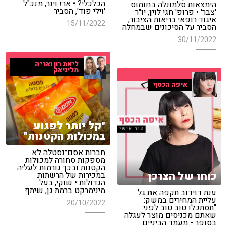
הכלכלי? • ארז וינר, מנכ"ל
הימצאות סלמונלה בחומוס
'וילי פוד', הסביר
'צבר' • פרופ' חגי לוין, יו"ר
איגוד רופאי בריאות הציבור,
15/11/2022
הסביר על הסיכונים שבמחלה
30/11/2022
ליאת רון ואריה
מליניאק
איפה הכסף
"קל יותר לפגוע
במכולות הקטנות"
חברות אסם־נסטלה לא
מספקות סחורה למכולות
הקטנות ובכך גורמות לעליה
כוחו של הצרכן
במכירות של הרשתות
הגדולות • שוקי, בעל
מינימרקט ברמת גן, שיתף
ענת דוידוב תקפה את גל
עליית המחירים במשק:
20/10/2022
"תסתכלו טוב טוב לפני
שאתם מכניסים מוצר לעגלה
בסופר - מעמד הביניים