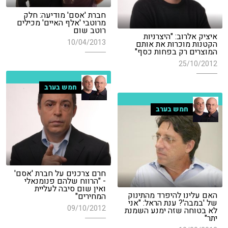
חברת 'אסם' מודיעה: חלק
מרוטבי 'אלף האיים' מכילים
רוטב שום
איציק אלרוב: "היצרניות
10/04/2013
הקטנות מוכרות את אותם
המוצרים רק בפחות כסף"
25/10/2012
חמש בערב
חמש בערב
חרם צרכנים על חברת 'אסם'
- "הרווח שלהם פנומנאלי
ואין שום סיבה לעליית
האם עלינו להיפרד מהתינוק
המחירים"
של 'במבה'? ענת הראל: "אני
09/10/2012
לא בטוחה שזה ימנע השמנת
יתר"