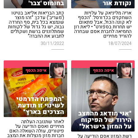
נקודת אור
בחומוס 'צבר'
אריה מליניאק על עלויות
כתב הבריאות אליאב בטיטו
השחקנים בכדורסל: "הכסף
('מעריב') עדכן: "זהו מוצר
לא קונה הכול, אבל פתאום
שנמצא בכל בית, סף החרדה
יש תחרות בספורט" • ליאת רון
גבוה, יש גל גדול של לקוחות
החמיאה לחברת אסם שבחרה
שמתלוננים ברשת ושקולים
להוריד מחירים
לתבוע את החברה"
30/11/2022
18/07/2024
איפה הכסף
איפה הכסף
"המפתח הדרמטי
לשינוי זו תודעת
הצרכים בארץ"
"אני מודאג מהמצב
הירוד של הפיקוח
לאחר שתנובה העלתה
על המזון בישראל"
מחירים ואסם הודיעה על
פיטורים, עולה השאלה האם
חברות מזון מנצלות את המצב
רשת המזון אסם הודיעה על