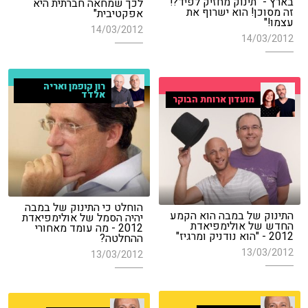
בארץ - "תינוק מחזיק לפיד?!
לכך שמחאה חברתית היא
זה מסוכן! הוא ישרוף את
אפקטיבית"
עצמו!"
14/03/2012
14/03/2012
רון קופמן ואריה
אלדד
מועדון ארוחת הבוקר
הוחלט כי התינוק של במבה
התינוק של במבה הוא הקמע
יהיה הסמל של אולימפיאדת
החדש של אולימפיאדת
2012 - מה עומד מאחורי
2012 - "הוא נודניק ומרגיז"
ההחלטה?
13/03/2012
13/03/2012