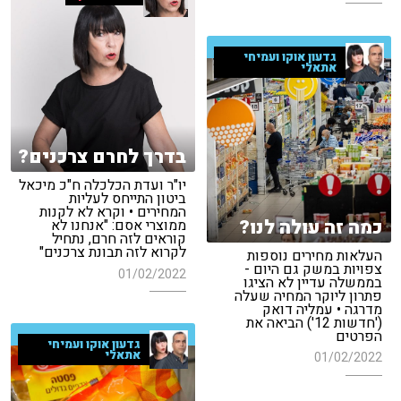
גדעון אוקו ועמיחי
אתאלי
בדרך לחרם צרכנים?
יו"ר ועדת הכלכלה ח"כ מיכאל
ביטון התייחס לעליות
המחירים • וקרא לא לקנות
כמה זה עולה לנו?
ממוצרי אסם: "אנחנו לא
קוראים לזה חרם, נתחיל
לקרוא לזה תבונת צרכנים"
העלאות מחירים נוספות
צפויות במשק גם היום -
01/02/2022
בממשלה עדיין לא הציגו
פתרון ליוקר המחיה שעלה
מדרגה • עמליה דואק
('חדשות 12') הביאה את
הפרטים
גדעון אוקו ועמיחי
אתאלי
01/02/2022