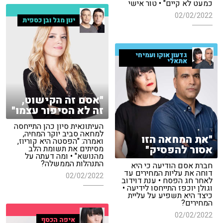
כמעט לא קיים" • טור אישי
02/02/2022
ינון מגל ובן כספית
גדעון אוקו ועמיחי
אתאלי
"אסם זה הקישוט,
זה לא הסיפור עצמו"
העיתונאית סיון כהן התייחסה
למחאה סביב יוקר המחיה,
"את המחאה הזו
ואמרה: "הפסטה היא קוריוז,
אסור להפסיק"
מסיתים את תשומת הלב
מהנושא" • ומה דעתה על
התנהלות הממשלה?
חברת אסם הודיעה כי היא
דוחה את עליות המחירים עד
02/02/2022
לאחר חג הפסח • ענת דוידוב
וגולן יוכפז התייחסו לידיעה •
כיצד היא תשפיע על עליית
המחירים?
02/02/2022
איפה הכסף