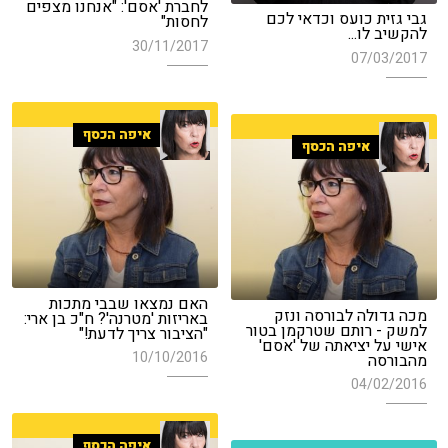
לחברת 'אסם': "אנחנו מצפים
גבי גזית כועס וכדאי לכם
לחסות"
להקשיב לו...
30/11/2017
07/03/2017
איפה הכסף
איפה הכסף
האם נמצאו שבבי מתכות
מכה גדולה לבורסה ונזק
באריזות 'מטרנה'? ח"כ בן ארי:
למשק - רותם שטרקמן בטור
"הציבור צריך לדעת!"
אישי על יציאתה של 'אסם'
10/10/2016
מהבורסה
04/02/2016
איפה הכסף