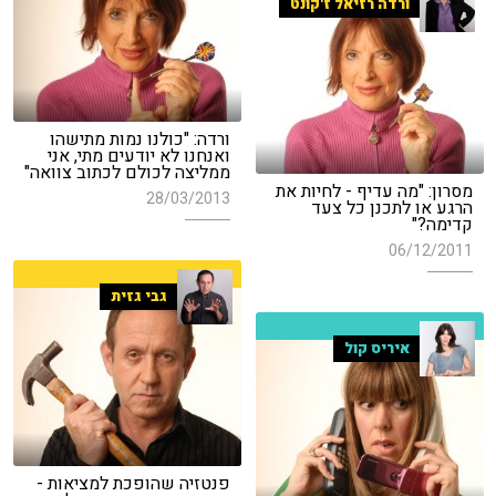
ורדה רזיאל ז'קונט
ורדה: "כולנו נמות מתישהו
ואנחנו לא יודעים מתי, אני
ממליצה לכולם לכתוב צוואה"
מסרון: "מה עדיף - לחיות את
28/03/2013
הרגע או לתכנן כל צעד
קדימה?"
06/12/2011
גבי גזית
איריס קול
פנטזיה שהופכת למציאות -