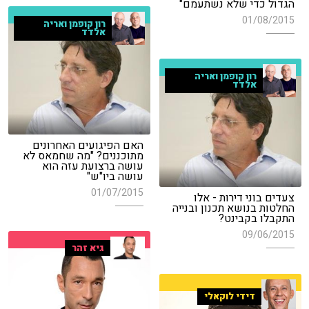
הגדול כדי שלא נשתעמם"
01/08/2015
רון קופמן ואריה
אלדד
רון קופמן ואריה
אלדד
האם הפיגועים האחרונים
מתוכננים? "מה שחמאס לא
עושה ברצועת עזה הוא
עושה ביו"ש"
01/07/2015
צעדים בוני דירות - אלו
החלטות בנושא תכנון ובנייה
התקבלו בקבינט?
09/06/2015
גיא זהר
דידי לוקאלי