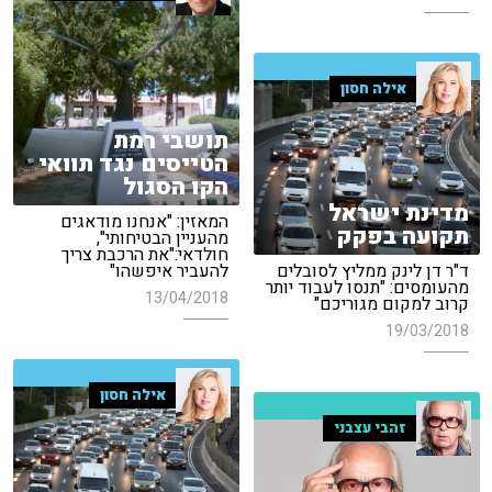
אילה חסון
תושבי רמת
הטייסים נגד תוואי
הקו הסגול
מדינת ישראל
המאזין: "אנחנו מודאגים
תקועה בפקק
מהעניין הבטיחותי",
חולדאי:"את הרכבת צריך
ד"ר דן לינק ממליץ לסובלים
להעביר איפשהו"
מהעומסים: "תנסו לעבוד יותר
13/04/2018
קרוב למקום מגוריכם"
19/03/2018
אילה חסון
זהבי עצבני