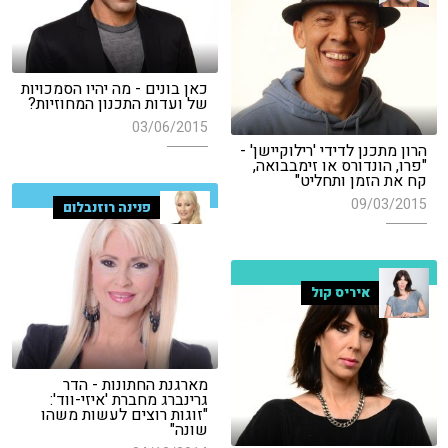
כאן בונים - מה יהיו הסמכויות
של ועדות התכנון המחוזיות?
03/06/2015
הרון מתכנן לדידי 'רילוקיישן' -
"פרו, הונדורס או זימבבואה,
קח את הזמן ותחליט"
09/03/2015
פנינה רוזנבלום
איריס קול
מארגנת החתונות - הדר
גרינברג מחברת 'איזי-ווד':
"זוגות רוצים לעשות משהו
שונה"