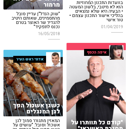
בוועדות התכנון המחוזיות
מרמור
הוא לא מיטבי, בלשון המעטה
• הבעיה היא שלא נמצאים
"שוק הנדל"ן עדיין סובל
בהליכי אישור התכנון עצמם •
מהתסמינים, שאותם היטיב
טור אישי
להגדיר שר האוצר בטרם
נכנס לתפקיד"
01/04/2019
16/05/2018
איפה הכסף
אדוני ראש העיר
כשגן אשכול הפך
לגן המנגלים
המאזין מתגורר סמוך לגן
"קודם כל תוותרו על
אשכול וסובל: "עושים על
מסגרת האשראי"