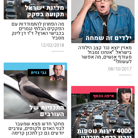
מדינת ישראל
תקועה בפקק
מה הפתרון להתמודדות עם
הפקקים הבלתי נגמרים
בכבישי הארץ? ד"ר דן לינק
ילדים זה שמחה
מסביר
12/02/2018
מאזין יוצא נגד קצב הילודה
בישראל: "אנחנו נסבול
מעודף אנשים, מה אפשר
לעשות?"
08/10/2017
גבי גזית
איפה הכסף
התכניות של
העורבים
מחקר חדש מצא שמעבר
לבני האדם ולקופים, עורבים
4000 דירות נוספות
יודעים גם כן לתכנן קדימה
ייבנו בכפר סירקין