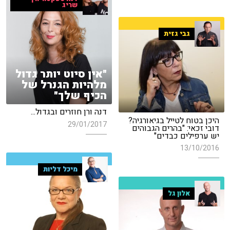
שריג
גבי גזית
"אין סיוט יותר גדול
מלהיות הגנרל של
הכיף שלך"
דנה ורן חוזרים ובגדול...
היכן בטוח לטייל בגיאורגיה?
29/01/2017
דובי זכאי: "בהרים הגבוהים
יש ערפילים כבדים"
13/10/2016
מיכל דליות
אלון גל