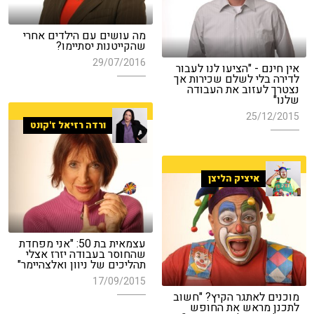
מה עושים עם הילדים אחרי
שהקייטנות יסתיימו?
29/07/2016
אין חינם - "הציעו לנו לעבור
לדירה בלי לשלם שכירות אך
נצטרך לעזוב את העבודה
שלנו"
25/12/2015
ורדה רזיאל ז'קונט
איציק הליצן
עצמאית בת 50: "אני מפחדת
שהחוסר בעבודה יזרז אצלי
תהליכים של ניוון ואלצהיימר"
17/09/2015
מוכנים לאתגר הקיץ? "חשוב
לתכנן מראש את החופש