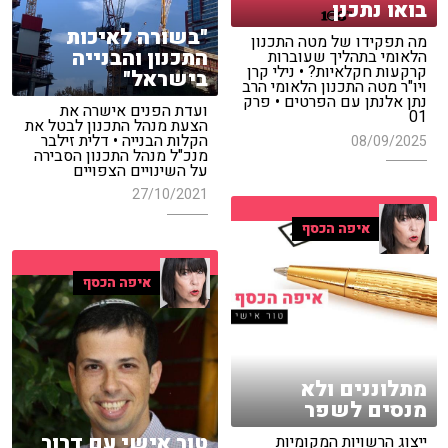
בואו נתכנן
"בשורה לאיכות
מה תפקידו של מטה התכנון
התכנון והבנייה
הלאומי בתהליך שעוברות
קרקעות חקלאיות? • נילי קרן
בישראל"
ויו"ר מטה התכנון הלאומי הרב
נתן אלנתן עם הפרטים • פרק
ועדת הפנים אישרה את
01
הצעת מנהל התכנון לבטל את
הקלות הבנייה • דלית זילבר
08/09/2025
מנכ"ל מנהל התכנון הסבירה
על השינויים הצפויים
27/10/2021
איפה הכסף
איפה הכסף
מתלוננים ולא
מנסים לשפר
טור אישי עם דרור
ייצוג הרשויות המקומיות