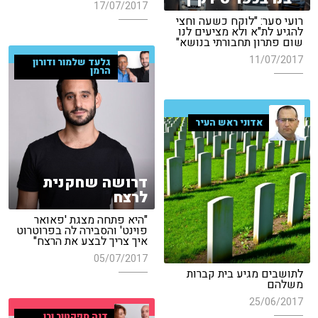
17/07/2017
רועי סער: "לוקח כשעה וחצי
להגיע לת"א ולא מציעים לנו
שום פתרון תחבורתי בנושא"
11/07/2017
גלעד שלמור ודורון
הרמן
אדוני ראש העיר
דרושה שחקנית
לרצח
"היא פתחה מצגת 'פאואר
פוינט' והסבירה לה בפרוטרוט
איך צריך לבצע את הרצח"
05/07/2017
לתושבים מגיע בית קברות
משלהם
25/06/2017
דנה ספקטור ורן