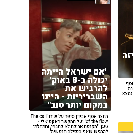
זה
"אם ישראל הייתה
יכולה ב-8 באוק'
אסף
להרגיש את
רת
שנמצא
השבריריות - היינו
במקום יותר טוב"
היוצר אסף אבידן סיפר על שירו 'The call
of the flow' ועל ההקשר האקטואלי •
טען: "תקופה ארוכה לא כתבתי, והתחלתי
להרגיש שאני בנפילה חופשית"