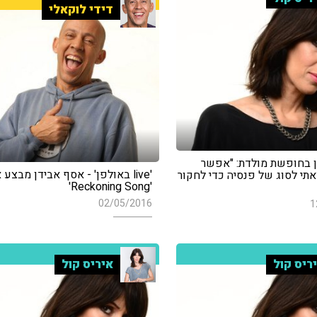
דידי לוקאלי
 בחופשת מולדת: "אפשר
'live באולפן' - אסף אבידן מבצע 
תי לסוג של פנסיה כדי לחקור
'Reckoning Song'
02/05/2016
1
ריס קול
איריס קול