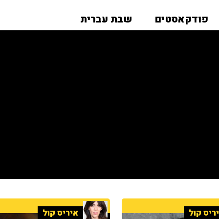
פודקאסטים
שבת עברית
ריס קול
איריס קול