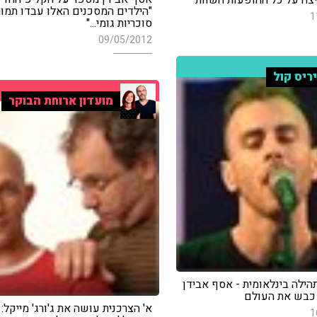
יצה על כל ההופעות השוות
"הילדים המסכנים האלו עבדו תמו
1
סוכריות גומי..."
09/05/2012
ריס קול
מועדון ארוחת הבוקר
הילה בינלאומית - אסף אבידן
כבש את העולם
א' הצרכנית עושה את ג'ורג' מייקל: 
1