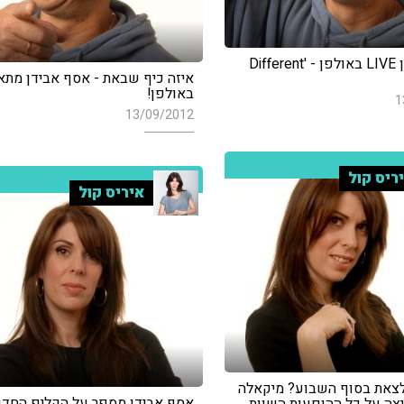
אסף אבידן LIVE באולפן - 'Different
איזה כיף שבאת - אסף אבידן מתא
באולפן!
1
13/09/2012
ריס קול
איריס קול
לצאת בסוף השבוע? מיקאלה
אסף אבידן מספר על הקליפ החדש