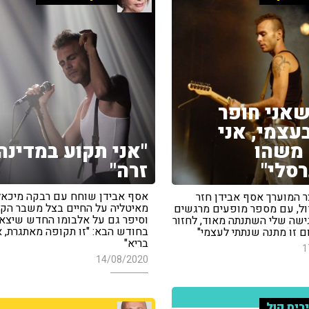
שאני חופר
בעצמי, אני
"אני תקוע במדינה
משהו
זרה"
רסלי"
אסף אבידן שוחח עם רבקה מיכאל
ר המוערך אסף אבידן חזר
מאיטליה על החיים בצל משבר הקור
ול, עם מספר מופעים מרגשים
וסיפר גם על אלבומו החדש שיצא
גישה שלי השתנתה מאוד, לחזור
בחודש הבא: "זו תקופה מאתגרת, א
ם זו מתנה שנתתי לעצמי"
בריא"
1
14/08/2020
ריס קול