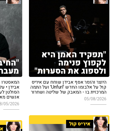
"תפקיד האמן היא
לקפוץ פנימה
"החיב
ולספוג את הסערות"
מעבר 
היוצר והזמר אסף אבידן שוחח עם איריס
המאסטרו ת
קול על אלבומו החדש 'Unfurl' ועל התמה
אבידן • על
המרכזית בו - המאבק של שליטה ושחרור
אנשים מאמ
05/08/2026
8/05/2026
איריס קול
אי