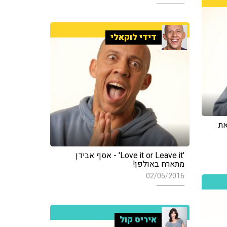
דידי לוקאלי
את
'Love it or Leave it' - אסף אבידן
מתארח באולפן!
02/05/2016
איריס קול