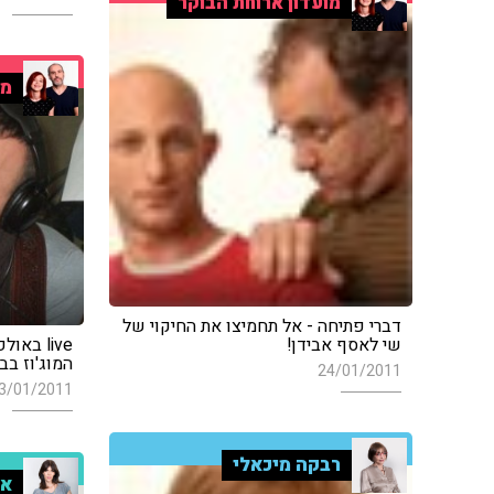
מועדון ארוחת הבוקר
מו
דברי פתיחה - אל תחמיצו את החיקוי של
שי לאסף אבידן!
live בא
המוג'וז בביצוע ל
24/01/2011
3/01/2011
רבקה מיכאלי
אי