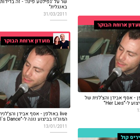
שר על 'גפילטע פינה' - זה בדידות
באנגלית"
31/03/2011
עדון ארוחת הבוקר
מועדון ארוחת הבוקר
ולפן - אסף אבידן והצ'לנית של
-"Her Lies"
1
live באולפן - אסף אבידן והצ'לני
המוג'וז בביצוע נוגה ל-"Devil`s Dance"
13/01/2011
ריס קול