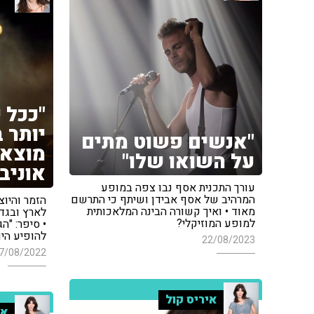
"ככל 
יותר 
"אנשים פשוט מתים
מוצא 
על השואו שלו"
אוניב
עורך התכנית אסף נבו צפה במופע
המרהיב של אסף אבידן ושיתף כי התרשם
הזמר והיוצ
מאוד • ואיך קשורה הבינה המלאכותית
לארץ ובגד
למופע המוזיקלי?
• סיפר: "ה
להופיע היו
22/08/2023
7/08/2022
איריס קול
אי