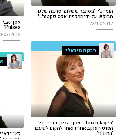
תומר ג'י: "מסתבר ששלומי סרנגה שלנו
מבוקש על-ידי התכנית 'אקס פקטור'..."
22/10/2012
Pulses'
3/09/2012
רבקה מיכאלי
אי
'Final stages' - אסף אבידן מספר על
הסרט העוקב אחריו ואחר להקתו לשעבר
'המוג'וז'
לאן כדאי 