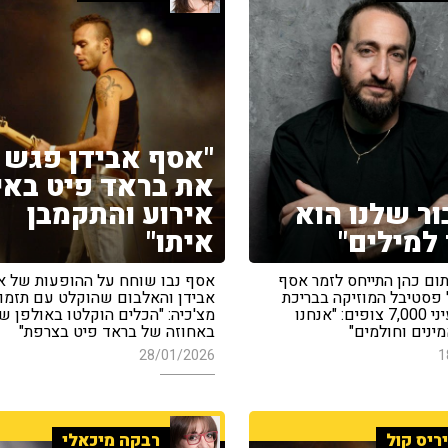
"אסף אבידן פגש
את בראד פיט באי
ור שלנו הוא
אירוע והתקמבן
למילים"
איתו"
ום כהן התייחס לזמר אסף
אסף נבו שוחח על ההופעות של 
 פסטיבל המוזיקה בבריכת
אבידן והאלבום שהוקלט עם תזמו
הסולטן לעיני 7,000 צופים: "אנחנו
מצ'כיה: "הכלים הוקלטו באולפן 
ינים וחולמים"
באחוזה של בראד פיט בצרפת"
28/01/2026
1
ריס קול
רבקה מיכאלי