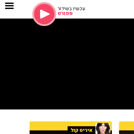
עכשיו בשידור
ספורט
איריס קול