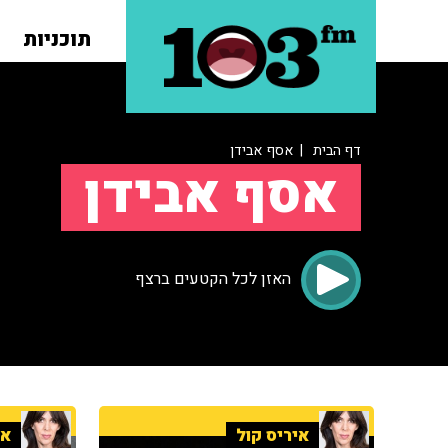
תוכניות
דף הבית
| אסף אבידן
אסף אבידן
האזן לכל הקטעים ברצף
איריס קול
אי