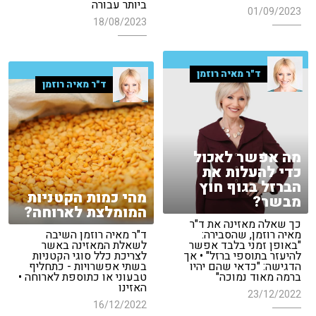
ביותר עבורה
01/09/2023
18/08/2023
ד"ר מאיה רוזמן
ד"ר מאיה רוזמן
מה אפשר לאכול
כדי להעלות את
הברזל בגוף חוץ
מהי כמות הקטניות
מבשר?
המומלצת לארוחה?
כך שאלה מאזינה את ד"ר
מאיה רוזמן, שהסבירה:
ד"ר מאיה רוזמן השיבה
"באופן זמני בלבד אפשר
לשאלת המאזינה באשר
להיעזר בתוספי ברזל" • אך
לצריכת כלל סוגי הקטניות
הדגישה: "כדאי שהם יהיו
בשתי אפשרויות - כתחליף
ברמה מאוד נמוכה"
טבעוני או כתוספת לארוחה •
האזינו
23/12/2022
16/12/2022