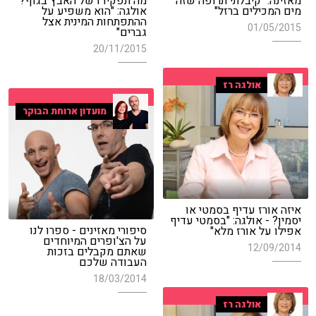
מאזינה: "קיבלתי תרופה שזה
מה תפקידו של האבץ בגוף?
מים המכילים ברזל"
אולגה: "הוא משפיע על
ההתפתחות המינית אצל
01/05/2015
גברים"
20/11/2015
אולגה רז
מועדון ארוחת הבוקר
איזה אורז עדיף בסמטי או
יסמין? - אולגה: "בסמטי עדיף
סיפורי מאזינים - ספרו לנו
אפילו על אורז מלא"
על הצ'ופרים המיוחדים
12/09/2014
שאתם מקבלים בזכות
העבודה שלכם
18/03/2014
אולגה רז