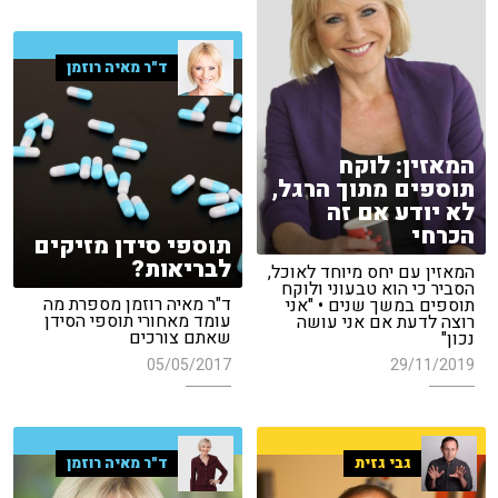
ד"ר מאיה רוזמן
המאזין: לוקח
תוספים מתוך הרגל,
לא יודע אם זה
הכרחי
תוספי סידן מזיקים
לבריאות?
המאזין עם יחס מיוחד לאוכל,
הסביר כי הוא טבעוני ולוקח
ד"ר מאיה רוזמן מספרת מה
תוספים במשך שנים • "אני
עומד מאחורי תוספי הסידן
רוצה לדעת אם אני עושה
שאתם צורכים
נכון"
05/05/2017
29/11/2019
גבי גזית
ד"ר מאיה רוזמן