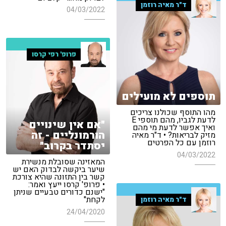
ד"ר מאיה רוזמן
04/03/2022
פרופ' רפי קרסו
תוספים לא מועילים
מהו התוסף שכולנו צריכים
לדעת לגביו, מהם תוספי E
"אם אין שינויים
ואיך אפשר לדעת מי מהם
הורמונליים - זה
מזיק לבריאות? • ד"ר מאיה
רוזמן עם כל הפרטים
יסתדר בקרוב"
04/03/2022
המאזינה שסובלת מנשירת
שיער ביקשה לבדוק האם יש
קשר בין התזונה שהיא צורכת
• פרופ' קרסו ייעץ ואמר:
"ישנם כדורים טבעיים שניתן
לקחת"
ד"ר מאיה רוזמן
24/04/2020