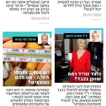
שצריך, ועל כן הפכה לאנמית
זריקה שנוטלים אותה יום-יום
• האם תוסף ברזל לילדים
במשך שנתיים" • פרופ' קרסו
יכול לעזור?
הרגיע אך הציע דרך נוספת
ליטול את התרופה
05/01/2024
08/03/2024
ד"ר מאיה רוזמן
פרופ' רפי קרסו
יש 2,400 תוספי
כיצד נוריד רמת
תזונה - מה מהם
שומן בכבד?
המתאים?
המאזין תהה לגבי היעזרות
בתוספי שמנים לטיפול בכבד
המאזינה שיתפה כי היא רוצה
שומני • ד"ר מאיה רוזמן
לשפר את בריאותה והתייעצה
הסתייגה: "אם אתה רוצה
איזה תוסף תזונה לקחת •
לראות תוצאות, צריך להוריד
הפרופסור המליץ למאזינה
פחמימות בתפריט"
על הויטמינים המתאימים