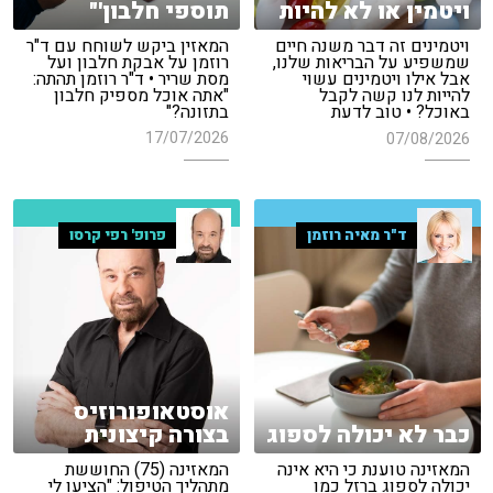
תוספי חלבון'"
ויטמין או לא להיות
המאזין ביקש לשוחח עם ד"ר
ויטמינים זה דבר משנה חיים
רוזמן על אבקת חלבון ועל
שמשפיע על הבריאות שלנו,
מסת שריר • ד"ר רוזמן תהתה:
אבל אילו ויטמינים עשוי
"אתה אוכל מספיק חלבון
להייות לנו קשה לקבל
בתזונה?"
באוכל? • טוב לדעת
17/07/2026
07/08/2026
ד"ר מאיה רוזמן
פרופ' רפי קרסו
אוסטאופורוזיס
כבר לא יכולה לספוג
בצורה קיצונית
המאזינה טוענת כי היא אינה
המאזינה (75) החוששת
יכולה לספוג ברזל כמו
מתהליך הטיפול: "הציעו לי