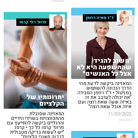
ד"ר מאיה רוזמן
פרופ' רפי קרסו
"חשוב להגיד
שההשפעה היא לא
אצל כל האנשים"
המאזינה ביקשה לדעת מהי
הדרך הנכונה להשתמש
במניטול • ד"ר רוזמן הסבירה:
יתרונותיו של
"את יכולה לערבב את זה
באיזה שעה שאת רוצה ועם
הקלציום
איזה אוכל שאת רוצה"
המאזינה שסובלת
11/03/2022
מהתכווצויות בשרירי הידיים
והרגליים ביקשה להתייעץ עם
פרופ' קרסו כל כך • קרסו:
"יש לעשות בדיקה מטבולית
לבדוק מאגרי קלציום"