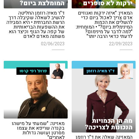
ירקות לא סופרים
המומלצת ביום?
המאזין: "איזה ירקות ואגוזים
ד"ר מאיה רוזמן החליטה
אדם צריך לאכול ביום כדי
להשיב לשאלה שקיבלה דרך
להשלים את הכמות
הרשת החברתית • היא הסבירה
המינימלית ביום?" • המומחית:
את ההשפעות הבריאותיות
"למה לדבר על מינימום?
של קפה על הגוף וכיצד הוא
לדעתי כדאי הרבה יותר"
משתנה מאדם לאדם
02/06/2023
22/09/2023
ד"ר מאיה רוזמן
פרופ' רפי קרסו
מה הן הכמויות
מאזינה: "שמעתי על מישהו
הנכונות לצריכה?
בקנדה שריפא את עצמו
מסרטן ועושה גדולות
המאזינה שאלה את ד"ר רוזמן
לאחרים"