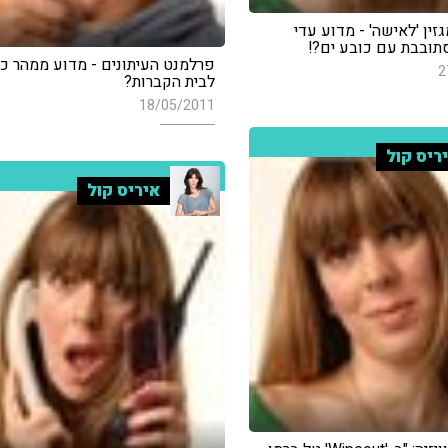
ין 'לאישה' - מדוע עדי
תובבת עם כובע ים?!
פרלמנט העיתונים - מדוע ממהר כו
2
לבית הקברות?
18/05/2011
ריס קול
איריס קול