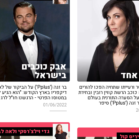
אבק כוכבים
אחד
בישראל
 ורעייתו שתחיה הפכו להורים
בר זגה ('Pplus') על הביקור של
 כוכב הרשת קווין רובין ובחירת
דיקפריו בארץ הקודש: "הוא הגיע 
 על הסערה התורנית בעולם
במטוסו הפרטי - הרגשנו חו"ל לרגע
Pplus') סיפר
01/06/2022
2
גדי וילצ'רסקי ולאה לב
ריס קול