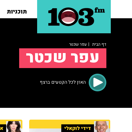
תוכניות
דף הבית
| עפר שכטר
עפר שכטר
האזן לכל הקטעים ברצף
דידי לוקאלי
אי