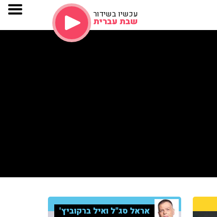
עכשיו בשידור
שבת עברית
אראל סג"ל ואיל ברקוביץ'