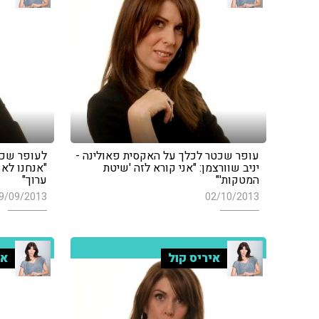
עופר שכטר לכלך על האקסית פאולינה -
לעופר שכט
יניב שוורצמן: "אני קורא לזה 'שיטת
"אנחנו לא
המטקות'"
ערוך"
9/09/2013
02/10/2013
איריס קול
אי