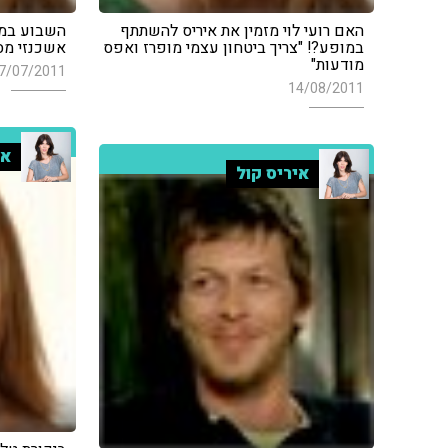
האם רועי לוי מזמין את איריס להשתתף
השבוע במגז
במופע?! "צריך ביטחון עצמי מופרז ואפס
אשכנזי מס
מודעות"
7/07/2011
14/08/2011
אי
איריס קול