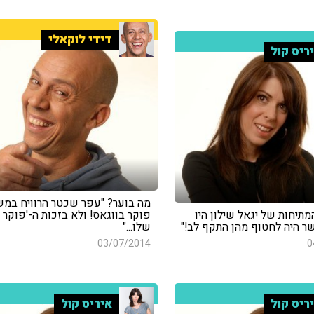
דידי לוקאלי
ריס קול
מה בוער? "עפר שכטר הרוויח במ
המתיחות של יגאל שילון היו
פוקר בווגאס! ולא בזכות ה-'פוקר פ
 היה לחטוף מהן התקף לב!"
שלו..."
03/07/2014
0
ריס קול
איריס קול