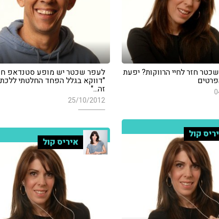
כטר חזר לחיי הרווקות? יפעת
לעפר שכטר יש מופע סטנדאפ חד
פרטים
"דווקא בגלל הפחד החלטתי ללכת 
זה..."
0
25/10/2012
ריס קול
איריס קול