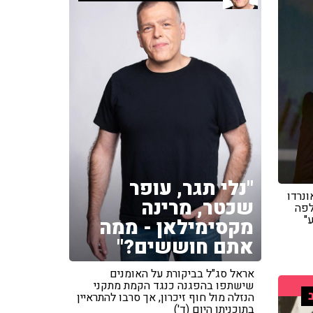
"נלי תגר, עופר
 לאונרדו
שכטר, מרינה
לפה
"
מקסימילאן - ממה
אתם חוששים?"
אראל סג"ל בביקורת על האומנים
שישתפו בהפגנה כנגד הקמת מתקני
הנזלה מול חוף זיכרון, אך סרבו להתראיין
בתוכניתו היום (ד')