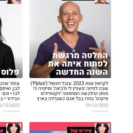
החלטה מרגשת
לפתוח איתה את
השנה החדשה
פלוס 
לקראת שנת 2023: ענבל חננאל ('Pplus')
עופר שכטר
שבה לפינה 'מעניין לי ת'ביצה' וסיפרה כי
לבן, ואיתם
מותג ההלבשה התחתונה 'ויקטוריה'ס
לבו • וגם:
סיקרט' בחרו בבל אגם כשגרירה בארץ
הבידור • בר זגה ('
6/12/2022
29/12/2022
איריס קול
אי