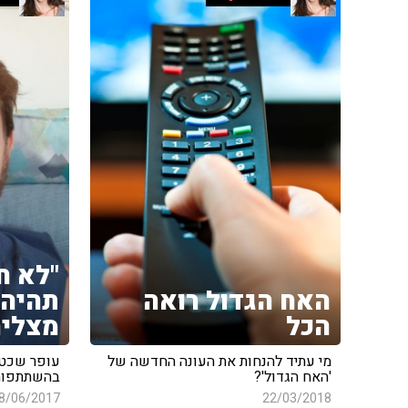
"לא ח
האח הגדול רואה
תהיה 
הכל
מצליח
מי עתיד להנחות את העונה החדשה של
עופר שכט
'האח הגדול'?
בהשתתפותו
8/06/2017
22/03/2018