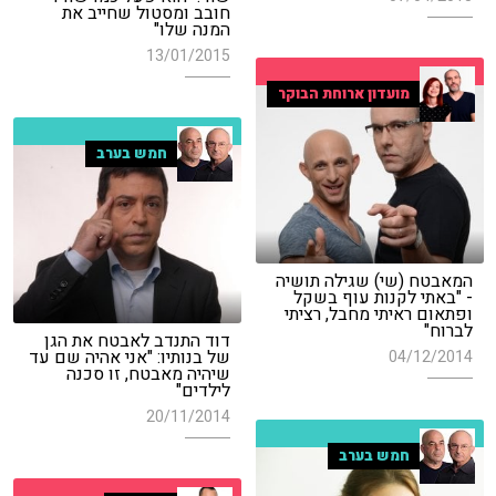
חובב ומסטול שחייב את
המנה שלו"
13/01/2015
מועדון ארוחת הבוקר
חמש בערב
המאבטח (שי) שגילה תושיה
- "באתי לקנות עוף בשקל
ופתאום ראיתי מחבל, רציתי
לברוח"
דוד התנדב לאבטח את הגן
של בנותיו: "אני אהיה שם עד
04/12/2014
שיהיה מאבטח, זו סכנה
לילדים"
20/11/2014
חמש בערב