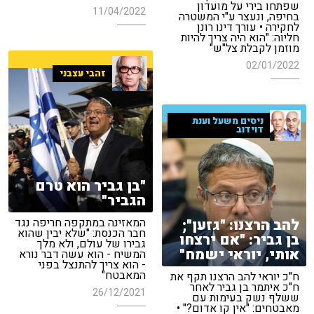
שפתחו בירי על מועדון
11/04/2022
בחיפה, ונעצר ע"י המשטרה
לחקירה • עורך דינו רונן
חליוה: "הוא היה צריך להיות
מוזמן לקבלת צל"ש"
02/01/2022
זהבי עצבני
ניסים משעל וענת
דוידוב
"בן גביר הוא טרם
הגביר"
להב הרצנו: "גזען";
המאזינה במתקפה חריפה נגד
חבר הכנסת: "שלא יבין שהוא
בן גביר: "אם ירצחו
גבירו של עולם, ולא מלך
אותי, יוראי ישמח"
המשיח - הוא עשה דבר נורא
- הוא צריך להתנצל בפני
המאבטח"
ח"כ יוראי להב הרצנו תקף את
ח"כ איתמר בן גביר לאחר
26/12/2021
ששלף נשק בעימות עם
מאבטחים: "אין קו אדום?" •