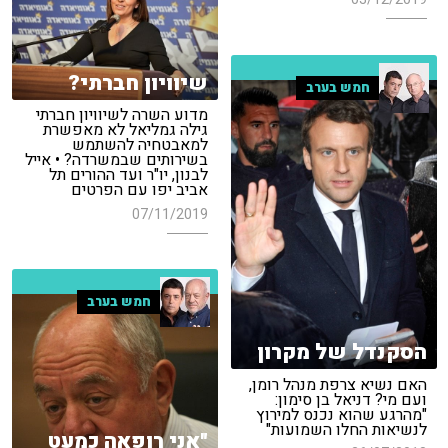
שיוויון חברתי?
חמש בערב
מדוע השרה לשיוויון חברתי
גילה גמליאל לא מאפשרת
למאבטחיה להשתמש
בשירותים שבמשרדה? • אייל
לבנון, יו"ר ועד ההורים תל
אביב יפו עם הפרטים
07/11/2019
חמש בערב
הסקנדל של מקרון
האם נשיא צרפת מנהל רומן,
ועם מי? דניאל בן סימון:
"מהרגע שהוא נכנס למירוץ
לנשיאות החלו השמועות"
"אני רופאה כמעט