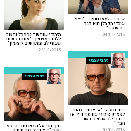
אבטחה למאבטחים - "ניצול
עובדי הקבלן הוא דבר
שבשגרה"
היהודי שנחשד כמחבל נחשב
04/01/2016
ללוחם מצטיין - "אנחנו פשוט
שבורי לב ומתקשים להאמין"
22/10/2015
זהבי עצבני
זהבי עצבני
עם סגולה - "אי אפשר להגיע
לפארק ציבורי עם סנדוויץ' או
עם בפלה שלא הוכשרו.
חמץ!"
נתן זהבי על המאבטח שביצע
שוד: "הוא פעל כמו שודד
07/04/2015