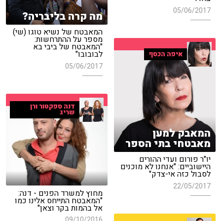
05/06/2017
מה קרה בליבריה?
המאבטח של נשיא טוגו (שי)
מספר על ההתרחשות:
"המאבטח של ביבי בא
לבובובו"
איפה הכסף
05/06/2017
דנה ספקטור ורן
שריג
המאבק למען
מאבטחי בתי הספר
יו"ר פורום ועדי ההורים
היישוביים: "אנחנו לא מוכנים
לסבול כזה אי-צדק"
22/05/2017
מחוץ למשרד הפנים - דנה:
"המאבטח התייחס אלינו כמו
אל בהמות בקר וצאן"
09/10/2016