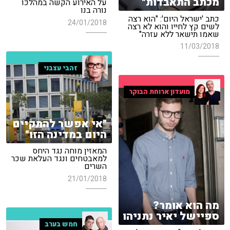
מכתב התאבדות"
על האירוע הקשה במהלכו
נורה בנו
כתב 'ישראל היום': "הוא רצה
24/01/2018
לשים קץ לחייו והוא לא רצה
שאמו תישאר ללא עזרה"
11/03/2018
זהבי עצבני
מועדון ארוחת הבוקר
"אי אפשר להתקיים
היום במדינה הזו"
המאזין מוחה נגד היחס
למאבטחים ונגד העלאת שכר
השרים
21/01/2018
מה הוא אומר?
ספיישל יאיר נתניהו
חמש בערב