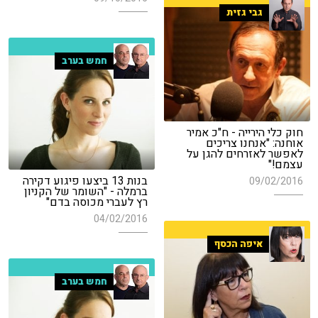
גבי גזית
חמש בערב
חוק כלי הירייה - ח"כ אמיר
אוחנה: "אנחנו צריכים
לאפשר לאזרחים להגן על
עצמם!"
בנות 13 ביצעו פיגוע דקירה
09/02/2016
ברמלה - "השומר של הקניון
רץ לעברי מכוסה בדם"
04/02/2016
איפה הכסף
חמש בערב