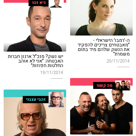
גיא זהר
ה-'רמבו' הישראלי -
"מאבטחים צריכים להפקיד
את הנשק שלהם מיד בתום
משמרת"
יש נשק? מנכ"ל ארגון חברות
האבטחה: "אני לא אוהב
20/11/2014
החלטות חפוזות"
19/11/2014
מה קשור
זהבי עצבני