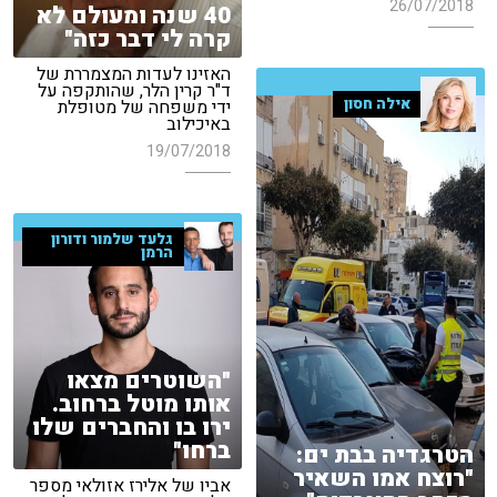
26/07/2018
40 שנה ומעולם לא
קרה לי דבר כזה"
האזינו לעדות המצמררת של
ד"ר קרין הלר, שהותקפה על
אילה חסון
ידי משפחה של מטופלת
באיכילוב
19/07/2018
גלעד שלמור ודורון
הרמן
"השוטרים מצאו
אותו מוטל ברחוב.
ירו בו והחברים שלו
ברחו"
הטרגדיה בבת ים:
"רוצח אמו השאיר
אביו של אלירז אזולאי מספר