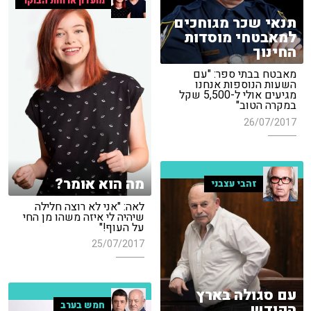
מועדון ארוחת הבוקר
תנאי שכר מגוחכים
למאבטחי מוסדות
החינוך
מאבטח בבתי ספר: "עם
השעות הנוספות אנחנו
מגיעים אולי ל-5,500 שקל
במקרה הטוב"
26/07/2017
מה הוא אומר?
זהבי עצבני
לאה: "אני לא רוצה חלילה
שיהיה לי איזה משהו מן החי
על העוף!"
25/07/2017
עם סגולה בארץ
חמש בערב
הקודש