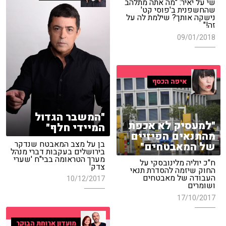
שי על יאיר: "מה אתה מתלהב
שהחשפנית ב'פוסי קט'
נישקה אותך? שילמת לה על
זה!"
09/01/2018
איפה הכסף
"המשבר הגדול
"למעסיק לא אכפת
המיידי חלף"
מהתנאים הפיזיים
בן על מצב המאבטח שנדקר
של המאבטחים"
בירושלים בעקבות דברי מנהל
מערך הטראומה בבי"ח 'שערי
ח"כ יוליה מלינובסקי על
צדק'
החוק שיזמה להסדרת תנאי
העבודה של מאבטחים
10/12/2017
ושומרים
17/10/2017
מועדון ארוחת הבוקר