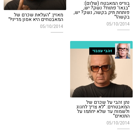
בוריס המאבטח (שלום):
"בגאז' פתוח? נשק? יש,
פותחת תיק בקשה, נשק? יש,
מאזין: "העלאת שכרם של
בקשה!"
המאבטחים היא אסון מדיני!"
05/10/2014
05/10/2014
זהבי עצבני
נתן זהבי על שכרם של
המאבטחים: "לא צריך לחגוג
ולשמוח עד שלא יחתמו על
התנאים"
05/10/2014