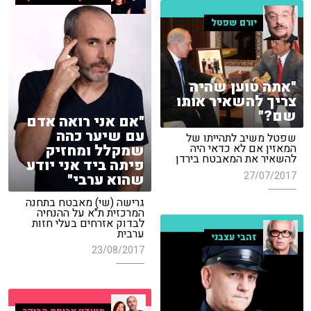
יורם שפטל
"אתה טוען שהיה
צריך להשאיר אותו
שם?"
"אם אני רואה אדם
עם שיער כהה
שפטל משיב לתהייתו של
שמקלל ומחזיק
המאזין אם לא כדאי היה
להשאיר את המאבטח בירדן
פיתה ביד אני יודע
27/07/2017
שהוא ערבי"
גרישה (שי) מאבטח בתחנה
המרכזית ת"א על ההנחיה
לבדוק אזרחים בעלי חזות
ערבית
זהבי עצבני
23/08/2017