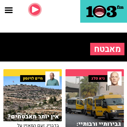
מאבטח
גיא פלג
חיים לוינסון
אין יותר מאבטחים?
גבירותיי ורבותיי:
בדבריו, זעם המאזין על