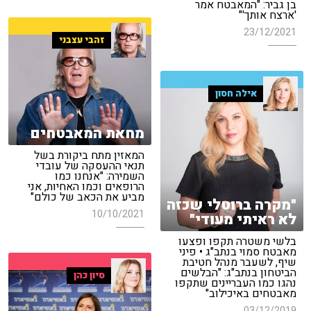
בן גביר: "המאבטח אמר
'ארצח אותך'"
23/12/2021
זהבי עצבני
אילה חסון
מחאת המאבטחים
המאזין מתח ביקורת בשל
תנאי ההעסקה של עובדי
השמירה: "אנחנו כמו
הרופאים וכמו האחיות, אני
מביע את הכאב של כולם"
"מקרה ברוטלי שכזה
10/10/2021
לא ראיתי מעודי"
בלשי משטרה תקפו ופצעו
מאבטח סמוי בנתב"ג • פיני
שיף, לשעבר מנהל חטיבת
הביטחון בנתב"ג: "הבלשים
סיון כהן
נהגו כמו העבריינים שתקפו
מאבטחים באיכילוב"
03/12/2019