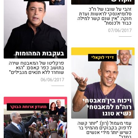
זהבי על שובו של ח"כ
סלומיאנסקי לראשות ועדת
חוקה: "אין שום קשר למילה
כבוד ולכנסת"
07/06/2017
בעקבות המהומות
דידי לוקאלי
פרקליטו של המאבטח שירה
בתושב כפר קאסם: "הוא
שוחרר ללא תנאים מגבילים"
06/06/2017
ויכוח בין מאבטחי
רוה"מ למאבטחי
מועדון ארוחת הבוקר
נשיא טוגו
עמי מעמול (רון): "יותר קשה
לדפוק בקבוקים מהמיני בר
כשיש יותר מידי אנשים
בחדר"