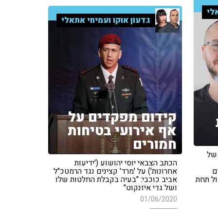
לי
גדעון אוקו ועמיחי אתאלי
קידום מפקדים על
אף אירועי בטיחות
חמורים
 של
הכתב הצבאי יוסי יהושוע ('ידיעות
ם
אחרונות') על 'מרד' קצינים נגד הרמטכ"ל
ול תחת
אביב כוכבי: "בעיה בקבלת החלטות שלו
ושל גדי איזנקוט"
01/06/2020