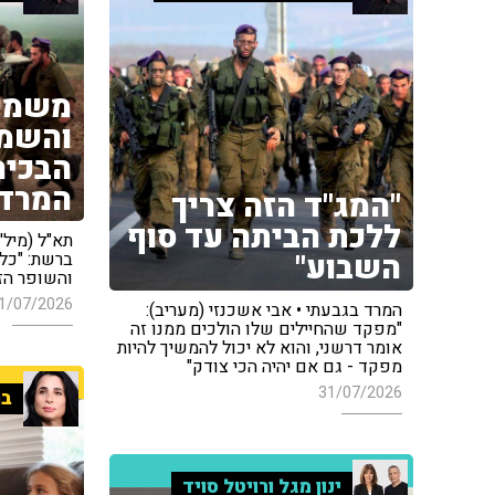
משמעת
והשמד
הבכיר
המרד 
"המג"ד הזה צריך
ללכת הביתה עד סוף
תא"ל (מיל'
השבוע"
ברשת: "כל
והשופר הז
1/07/2026
המרד בגבעתי • אבי אשכנזי (מעריב):
"מפקד שהחיילים שלו הולכים ממנו זה
אומר דרשני, והוא לא יכול להמשיך להיות
מפקד - גם אם יהיה הכי צודק"
31/07/2026
בר
ינון מגל ורויטל סויד