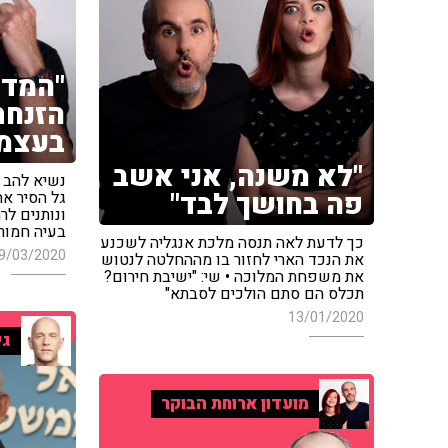
"המדי
הזנחת
בעצמא
"לא משנה, אני אשב
נשיא להב ע
פה בחושך לבד"
גל הסיר את
ונותנים לר
בעיה חמור
כך לדעת לאה תנסה מלכת אנגליה לשכנע
9/03/2020
את הנכד הארי לחזור בו מההחלטה לנטוש
את משפחת המלוכה • שי: "ישיבת חירום?
תכלס הם סתם הולכים לסבתא"
13/01/2020
גי
מועדון ארוחת הבוקר