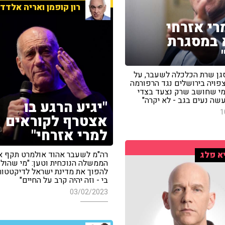
רון קופמן ואריה אלדד
מרי אזרחי
 במסגרת
 סגן שרת הכלכלה לשעבר, על
פויה בירושלים נגד הרפורמה
י שחושב שרק נצעד בצדי
שה נעים בגב - לא יקרה"
"יגיע הרגע בו
1
אצטרף לקוראים
למרי אזרחי"
רה"מ לשעבר אהוד אולמרט תקף א
א פלג
הממשלה הנוכחית וטען: "מי שהולך
להפוך את מדינת ישראל לדיקטטור
בי - וזה יהיה קרב על החיים"
03/02/2023