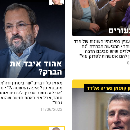
עורים
ניין בסיבותיו השונות של מרד
חר • המגישה הבהירה: "זה
ילדים שיש סביבם הרבה
ן להם אפשרות לפרוק עול"
אהוד איבד את
0
הברק?
מאזין על דבריו: "שר ביטחון ורה"מ
מתבטא כך? איפה המשטרה?" • סג"
ן קופמן ואריה אלדד
"אני לא חושב שצריך להכניס אותו 
סוהר, אבל אני באמת חושב שהוא 
גבול"
11/06/2023