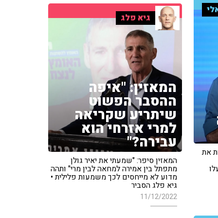
לי
גיא פלג
המאזין: "איפה
ההסבר הפשוט
שיתריע שקריאה
למרי אזרחי הוא
עבירה?"
ת את
המאזין סיפר: "שמעתי את יאיר גולן
לו
מתפתל בין אמירה למחאה לבין מרי" ותהה
מדוע לא מייחסים לכך משמעות פלילית •
גיא פלג הסביר
11/12/2022