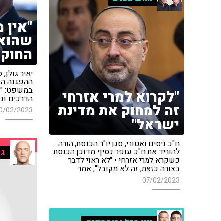
"אין 
שהוא
החוק"
יאיר גולן,
ההפגנה הצ
במשפט: "מ
"לקרוא למרי אזרחי
הדרכים ונע
זה למחוק את מדינת
0/02/2023
ישראל"
ח"כ ניסים ואטורי, סגן יו"ר הכנסת, הורה
להוריד את ח"כ עופר כסיף מדוכן הכנסת
גי
כשקרא למרי אזרחי • "לא ראוי לדבר
בצורה כזאת, זה לא מקובל", אמר
07/02/2023