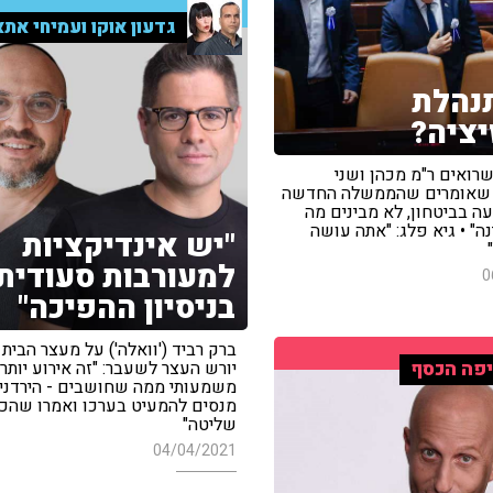
גדעון אוקו ועמיחי אתא
נהלת
יציה?
שרואים ר"מ מכהן ושני
 שאומרים שהממשלה החדשה
ה בביטחון, לא מבינים מה
ה" • גיא פלג: "אתה עושה
"יש אינדיקציות
למעורבות סעודית
0
בניסיון ההפיכה"
ברק רביד ('וואלה') על מעצר הבית
יורש העצר לשעבר: "זה אירוע יותר
פה הכסף
משמעותי ממה שחושבים - הירדני
מנסים להמעיט בערכו ואמרו שהכ
שליטה"
04/04/2021