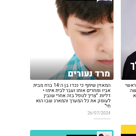
ך
מרד נעורים
ראשי
המאזין שיתף כי נכדו בן ה־14 ברח מבית
 קשה
אביו ומחרים אותו ועבר לבית אימו •
א
דליות: "צריך לטפל בזה אחרי שנבין
לעומק את כל המערך והמארג שבו הוא
חי"
26/07/2024