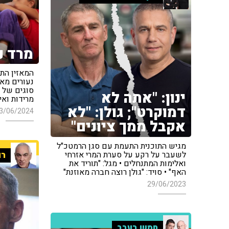
מרד נ
המאזין התע
נעורים מאו
סוגים של 
ינון: "אתה לא
מרידות ואי
דמוקרט"; גולן: "לא
3/06/2024
אקבל ממך ציונים"
מגיש התוכנית התעמת עם סגן הרמטכ"ל
לשעבר על רקע על סערת המרי אזרחי
רו
ואלימות המתנחלים • מגל: "תוריד את
האף" • סויד: "גולן רוצה חברה מאוזנת"
29/06/2023
חמש בערב