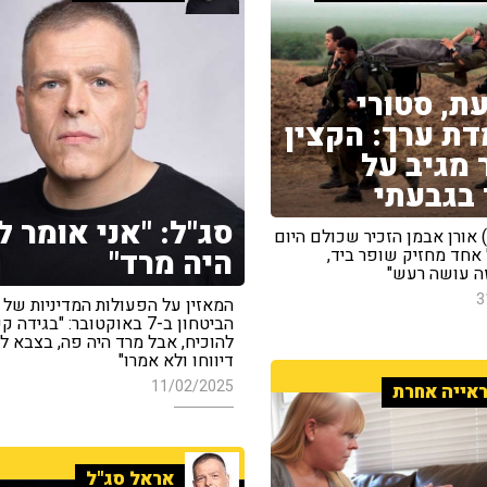
, סטורי
ת ערך: הקצין
 מגיב על
בגבעתי
סג"ל: "אני אומר ל
) אורן אבמן הזכיר שכולם היום
היה מרד"
 אחד מחזיק שופר ביד,
ה עושה רעש"
3
המאזין על הפעולות המדיניות של 
הביטחון ב-7 באוקטובר: "בגידה
להוכיח, אבל מרד היה פה, בצבא ל
דיווחו ולא אמרו"
11/02/2025
אייה אחרת
אראל סג"ל