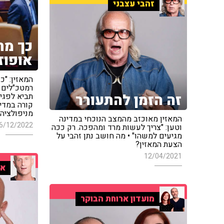
זהבי עצבני
כך מת
אופוז
המאזין: "כ
רמטכ"לים
זה הזמן להתעורר
תביא לפגיע
קורה במדינ
מניפולציה"
המאזין מאוכזב מהמצב הנוכחי במדינה
6/12/2022
וטען: "צריך לעשות מרד ומהפכה. רק ככה
מגיעים למשהו" • מה חושב נתן זהבי על
הצעת המאזין?
12/04/2021
אי
מועדון ארוחת הבוקר