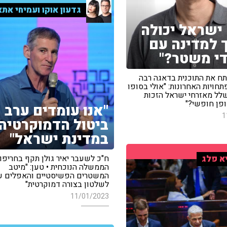
גדעון אוקו ועמיחי אתא
ישראל יכולה
 למדינה עם
י משטר?"
תח את התוכנית בדאגה רבה
חויות האחרונות: "אולי בסופו
שלל מאזרחי ישראל הזכות
ופן חופשי?"
"אנו עומדים ערב
1
ביטול הדמוקרטיה
במדינת ישראל"
ח"כ לשעבר יאיר גולן תקף בחריפו
א פלג
הממשלה הנוכחית • טען: "מיטב
המשטרים הפשיסטיים והאפלים ע
לשלטון בצורה דמוקרטית"
11/01/2023