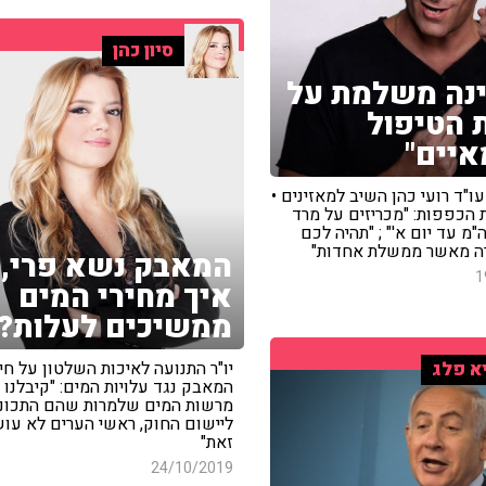
סיון כהן
נה משלמת על
 הטיפול
יים"
ו"ד רועי כהן השיב למאזינים •
 הכפפות: "מכריזים על מרד
ה"מ עד יום א'" ; "תהיה לכם
ה מאשר ממשלת אחדות"
המאבק נשא פרי, 
1
איך מחירי המים
ממשיכים לעלות?
יו"ר התנועה לאיכות השלטון על חי
א פלג
המאבק נגד עלויות המים: "קיבלנו
מרשות המים שלמרות שהם התכוננ
ליישום החוק, ראשי הערים לא עו
זאת"
24/10/2019