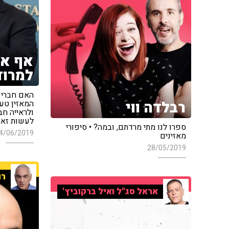
אף אח
למרוד
האם חברי ה
רבלדה ווי
המאזין טען
ולראייה חב
לעשות זאת
ספרו לנו מתי מרדתם, ובמה? • סיפורי
4/06/2019
מאזינים
28/05/2019
רו
אראל סג"ל ואיל ברקוביץ'