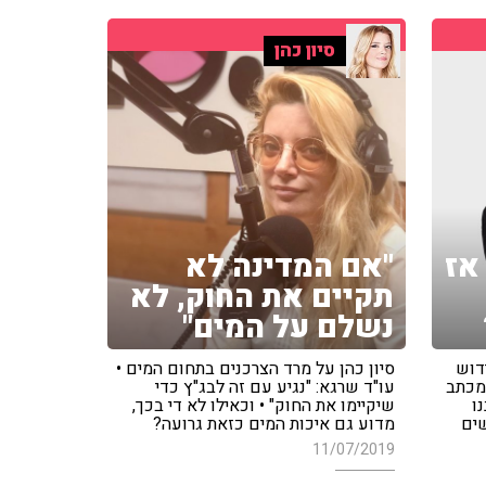
סיון כהן
אז
"אם המדינה לא
תקיים את החוק, לא
נשלם על המים"
דוש
סיון כהן על מרד הצרכנים בתחום המים •
 מכתב
עו"ד שרגא: "נגיע עם זה לבג"ץ כדי
ו
שיקיימו את החוק" • וכאילו לא די בכך,
שים
מדוע גם איכות המים כזאת גרועה?
11/07/2019