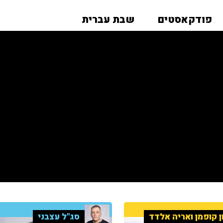
פודקאסטים
שבת עברית
ן קופמן ואריה אלדד
סג"ל עצבני