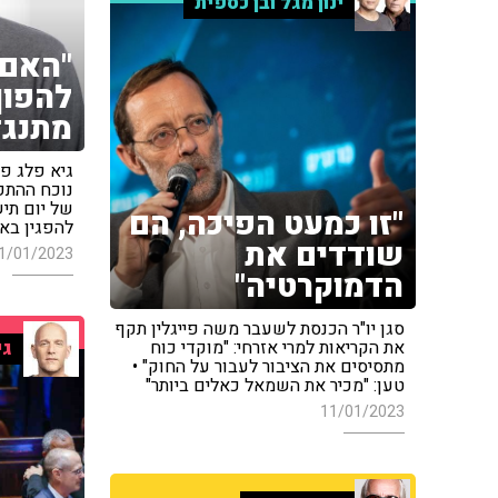
ינון מגל ובן כספית
"האם 
להפוך
מתנגד
גיא פלג פ
נוכח ההתפת
של יום תי
"זו כמעט הפיכה, הם
להפגין בא
שודדים את
1/01/2023
הדמוקרטיה"
סגן יו"ר הכנסת לשעבר משה פייגלין תקף
את הקריאות למרי אזרחי: "מוקדי כוח
גי
מתסיסים את הציבור לעבור על החוק" •
טען: "מכיר את השמאל כאלים ביותר"
11/01/2023