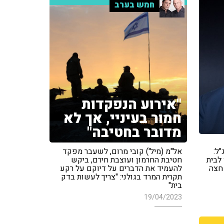
חמש בערב
"אירוע הנפקדות
חמור בעיניי, אך לא
מדובר בחטיבה"
ל:
אל"מ (מיל') קובי מרום, לשעבר מפקד
לבית
חטיבת החרמון ועוצבת חירם, ביקש
חצה
להעמיד את הדברים על דיוקם על רקע
תקרית המרד בגולני: "צריך לעשות בדק
בית"
19/04/2023