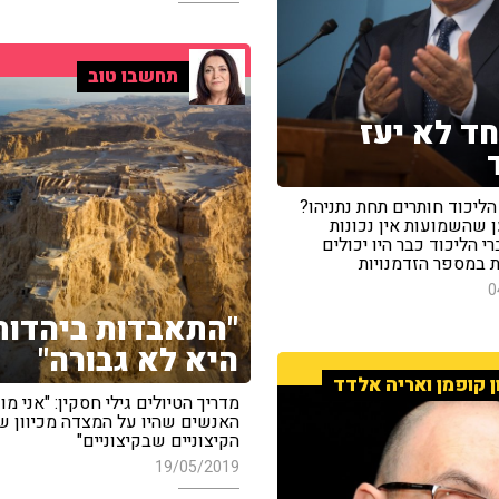
תחשבו טוב
ד לא יעז
ליכוד חותרים תחת נתניהו?
 שהשמועות אין נכונות
רי הליכוד כבר היו יכולים
 במספר הזדמנויות
0
"התאבדות ביהדות
היא לא גבורה"
ן קופמן ואריה אלדד
מדריך הטיולים גילי חסקין: "אני מו
האנשים שהיו על המצדה מכיוון ש
הקיצוניים שבקיצוניים"
19/05/2019