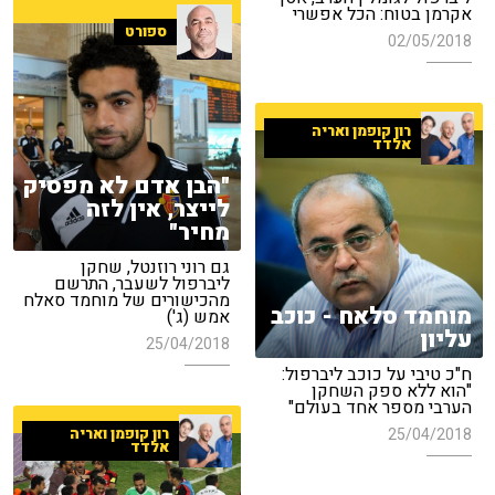
אקרמן בטוח: הכל אפשרי
ספורט
02/05/2018
רון קופמן ואריה
אלדד
"הבן אדם לא מפסיק
לייצר, אין לזה
מחיר"
גם רוני רוזנטל, שחקן
ליברפול לשעבר, התרשם
מהכישורים של מוחמד סאלח
מוחמד סלאח - כוכב
אמש (ג')
עליון
25/04/2018
ח"כ טיבי על כוכב ליברפול:
"הוא ללא ספק השחקן
הערבי מספר אחד בעולם"
25/04/2018
רון קופמן ואריה
אלדד