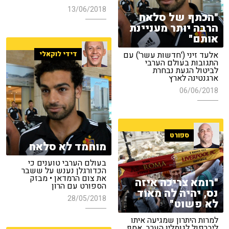
13/06/2018
"הכתף של סלאח
הרבה יותר מעניינת
אותם"
דידי לוקאלי
אלעד זיני ('חדשות עשר') עם
התגובות בעולם הערבי
לביטול הגעת נבחרת
ארגנטינה לארץ
06/06/2018
ספורט
מוחמד לא סלאח
בעולם הערבי טוענים כי
הכדורגלן נענש על ששבר
את צום הרמדאן • מבזק
"רומא צריכה איזה
הספורט עם הרון
נס, יהיה לה מאוד
28/05/2018
לא פשוט"
למרות היתרון שמגיעה איתו
ליברפול לגומלין הערב, אסף