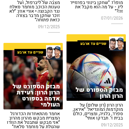
מופרז: "שחקן בינוני בפרמייר
מצבה של ליברפול, ועל
ליג - על מה הוא מקבל את
טענות הכוכב מוחמד סאלח
זה?"
נגד הקבוצה • אורי אוזן: "לא
זוכר שחקן מדבר בצורה
07/01/2026
כזאת פתוחה"
09/12/2025
שניים עד ארבע
שניים עד ארבע
מבזק הספורט של
מבזק הספורט של
הרון הרון: רעידת
הרון הרון
אדמה בספורט
העולמי
הרון הרון (רון שלום) על
מוקדמות המונדיאל: "איראן,
ספרד, בלגיה, ומצרים, כולם
אחמד מהתאחדות הכדורגל
בבית ז'. תבדקו אותי"
המצרית מבקש מהרון מהרון:
"אני מבקש שתבטל את הוודו
09/12/2025
שהטלת על מוחמד סלאח"