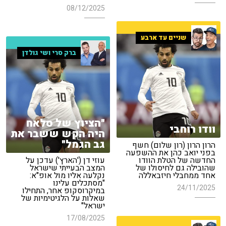
08/12/2025
שניים עד ארבע
ברק סרי ושי גולדן
"הציוץ של סלאח
וודו רוחבי
היה הקש ששבר את
גב הגמל"
הרון הרון (רון שלום) חשף
בפני יואב כהן את ההשפעה
החדשה של הטלת הוודו
עוזי דן ('הארץ') עדכן על
שהובילה גם לחיסולו של
המצב הבעייתי שישראל
אחד ממחבלי חיזבאללה
נקלעה אליו מול אופ"א:
"מסתכלים עלינו
24/11/2025
במיקרוסקופ אחר, התחילו
שאלות על הלגיטימיות של
ישראל"
17/08/2025