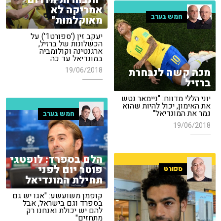
אמריקה לא
חמש בערב
מאוקלמות"
יעקב זין ('ספורט1') על
הכשלונות של ברזיל,
ארגנטינה וקולומביה
במונדיאל עד כה
19/06/2018
מכה קשה לנבחרת
ברזיל
יוני הללי מדווח: "ניימאר נטש
את האימון, יכול להיות שהוא
גמר את המונדיאל"
חמש בערב
19/06/2018
הלם בספרד: לופטגי
פוטר יום לפני
ספורט
תחילת המונדיאל
קופמן משועשע: "אגו יש גם
בספרד וגם בישראל, אבל
להם יש יכולת ואנחנו רק
מתחזים"