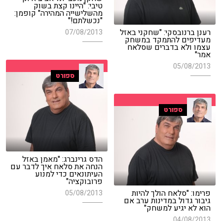
טיבי: "היינו קצת בשוק
מהשלישייה המהירה" קופמן:
"נכשלתם!"
רענן ברנובסקי: "שחקני באזל
07/08/2013
מעדיפים להתמקד במשחק
עצמו ולא בדברים שסלאח
אמר"
05/08/2013
ספורט
ספורט
הדס גרינברג: "מאמן באזל
הנחה את סלאח איך לדבר עם
העיתונאים כדי למנוע
פרובוקציה"
פרימו: "סלאח הולך להיות
05/08/2013
גיבור גדול במדינות ערב אם
הוא לא יגיע למשחק"
04/08/2013