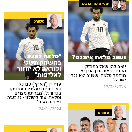
שניים עד ארבע
ספורט
"סלאח נפצע
ושוב סלאח איתכם?
במשחק השני
יואב כהן שאל במבזק
וכנראה לא יחזור
הספורט את הרון הרון על
לאליפות"
מוחמד סלאח, ששוב יצא נגד
ישראל
עוזי דן ('הארץ') עם כל
12/08/2025
העדכונים מאליפות אפריקה
בכדורגל: "מבחינת מצרים
וסלאח, עוד כישלון - זו בעיה
רצינית מאוד"
24/01/2024
ספורט