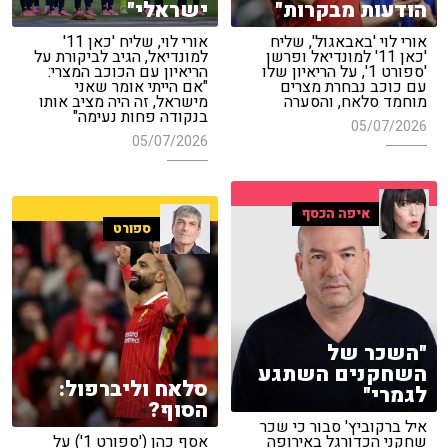
הודעות מבקרות"
ישראלי"
אורי לוי 'באבאגול', שליח
אורי לוי, שליח 'כאן 11'
'כאן 11' למונדיאל ופרשן
למונדיאל, הגיב לביקורת על
'ספורט 1', על הריאיון שלו
הריאיון עם הכוכב המצרי:
עם כוכב נבחרת מצרים
"אם הייתי אומר שאני
מוחמד סלאח, והסערה
מישראל, זה היה מציב אותו
בנקודה פחות נעימה"
05/07/2026
05/07/2026
איפה הכסף
ספורט
"השכר של
השחקנים השתגע
סלאח וליברפול:
לגמרי"
הסוף?
איל ברקוביץ' סבור כי שכר
שחקני הכדורגל באירופה
אסף כהן ('ספורט 1') על