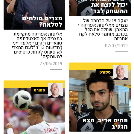
יכול לנצח את
המשחק לבד"
מצרים סולחים
יעקב זיו על הדחתה של
לסלאח?
מצרים מאליפות אפריקה •
המאמן, שתלה את הכל
בכוכב מוחמד סלאח לקח
אליפות אפריקה מתקיימת
אחריות
במצרים אך האצטדיונים
נשארים ריקים • אלעד זיני
07/07/2019
('חדשות 13'): "לעם המצרי
לא פשוט לקנות כרטיסים
למשחקים"
27/06/2019
ספורט
ספורט
תהיה אדיב, תצא
מגניב