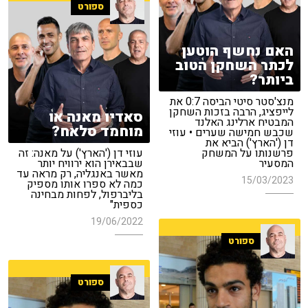
ספורט
האם נחשף הוטען
לכתר השחקן הטוב
ביותר?
מנצ'סטר סיטי הביסה 0:7 את
לייפציג, הרבה בזכות השחקן
סאדיו מאנה או
המבטיח ארלינג האלנד
מוחמד סלאח?
שכבש חמישה שערים • עוזי
דן ('הארץ') הביא את
פרשנותו על המשחק
עוזי דן ('הארץ') על מאנה: זה
המסעיר
שבבאירן הוא ירוויח יותר
מאשר באנגליה, רק מראה עד
15/03/2023
כמה לא ספרו אותו מספיק
בליברפול, לפחות מבחינה
כספית"
19/06/2022
ספורט
ספורט