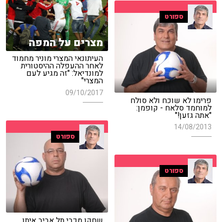
ספורט
מצרים על המפה
העיתונאי המצרי מוניר מחמוד
לאחר ההעפלה ההיסטורית
למונדיאל: "זה מגיע לעם
המצרי"
09/10/2017
פרימו לא שוכח ולא סולח
למוחמד סלאח - קופמן:
"אתה גזען!"
14/08/2013
ספורט
ספורט
שחקן מכבי תל אביב איתן