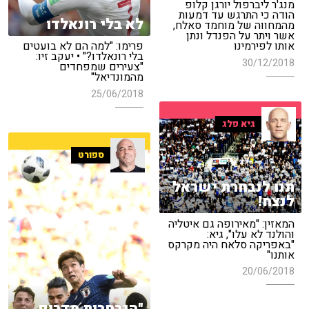
מנג'ר ליברפול יורגן קלופ
הודה כי התרגש עד דמעות
לא בלי רונאלדו
מהמחווה של מוחמד סאלח,
אשר ויתר על הפנדל ונתן
אותו לפירמינו
פרימו: "למה הם לא בועטים
בלי רונאלדו?" • יעקב זיו:
30/12/2018
"צעירים שמפחדים
מהמונדיאל"
25/06/2018
גיא פלג
ספורט
תנו לנבחרת ישראל
לנצח!
המאזין: "מאירופה גם איטליה
והולנד לא עלו", גיא:
"באפריקה סלאח היה מקרקס
אותנו"
20/06/2018
"הנבחרות מדרום