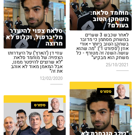
מוחמד סלאח:
השחקן הטוב
בעולם?
סלאח צפוי להיעדר
לאחר שכבש 3 שערים
מליברפול, וקלופ לא
במשחק מסתמן כי מדובר
מרוצה
בשחקן הטוב ביותר • אורי
אוזן ('ספורט 1'): "מה שהוא
עושה השנה זה מטורף - כל
עוזי דן ('הארץ') על היעדרותו
משחק הוא מבקיע"
הצפויה של מוחמד סלאח:
"לא שרוצים להיפטר ממנו,
25/10/2021
אבל המאמן מאוד לא אוהב
את זה"
12/02/2020
ספורט
ספורט
"כוכב הנבחרת לא