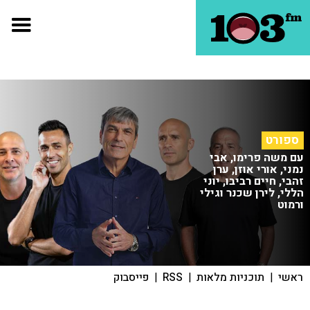
ספורט
עם משה פרימו, אבי
נמני, אורי אוזן, ערן
זהבי, חיים רביבו, יוני
הללי, לירן שכנר וגילי
ורמוט
ראשי
|
תוכניות מלאות
|
RSS
|
פייסבוק