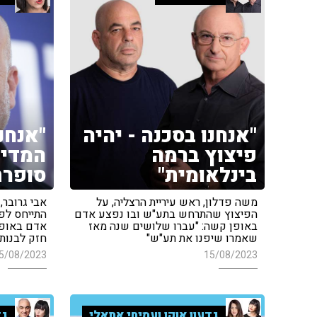
"אנחנו בסכנה - יהיה
"אנחנ
פיצוץ ברמה
המדינ
בינלאומית"
סופרת
משה פדלון, ראש עיריית הרצליה, על
אבי גרובר,
הפיצוץ שהתרחש בתע"ש ובו נפצע אדם
התייחס לפ
באופן קשה: "עברו שלושים שנה מאז
אדם באופן 
שאמרו שיפנו את תע"ש"
חזק לבנות"
5/08/2023
15/08/2023
גדעון אוקו ועמיחי אתאלי
גד