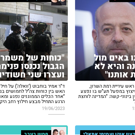
ו באים מול
"כוחות של משמר
ה והיא לא
הגבול נכנסו פנימ
 אותנו"
ועצרו שני חשודים
 ראש עיריית רמת השרון,
ד"ר אמיר בוחבוט ('וואלה') על חילו
יצוץ במפעל תע"ש בו נפצע
האש בין כוחות צה"ל לחמושים בג'נ
בינוני-קשה: "המדינה לוחצת
"אחד הכלים הממוגנים נפגע ומאו
הרגע התחיל מבצע חילוץ רחב היק
19/06/2023
1
עון אוקו ועמיחי אתאלי
חמש בערב