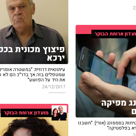
2
עדון ארוחת הבוקר
פיצוץ מכונית בכפ
ירכא
עיתונאית דרוזית: "במשטרה אומרי
שמטפלים בזה אך בדר"כ הם לא 
את היד על הפושע"
24/12/2017
ג מפיקה
מועדון ארוחת הבוקר
חות בסמסונג (אורי): "חשבנו
א בפלסטיקה"
2