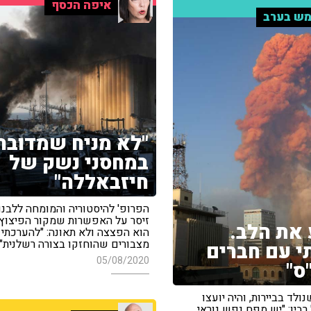
איפה הכסף
ש בערב
"לא מניח שמדובר
במחסני נשק של
חיזבאללה"
הפרופ' להיסטוריה והמומחה ללבנון
זיסר על האפשרות שמקור הפיצוץ 
 את הלב.
הוא הפצצה ולא תאונה: "להערכתי 
מצבורים שהוחזקו בצורה רשלנית"
י עם חברים
05/08/2020
ס"
שנולד בביירות, והיה יועצו
רבין: "יש מפח נפש נוראי