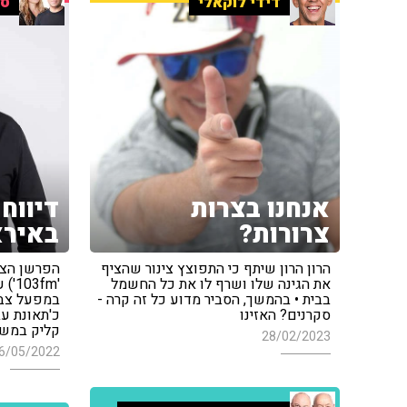
דידי לוקאלי
סי
אנחנו בצרות
דיווח
צרורות?
באירא
הרון הרון שיתף כי התפוצץ צינור שהציף
הפרשן הצבא
את הגינה שלו ושרף לו את כל החשמל
'fm
בבית • בהמשך, הסביר מדוע כל זה קרה -
במפעל צבא
סקרנים? האזינו
כ'תאונת עב
קליק במשו
28/02/2023
6/05/2022