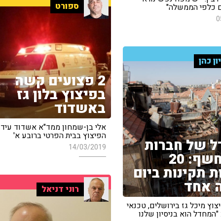
ספורט
 כלפי הממשלה"
0
ון כהן
2 פצועים קשה
בפיצוץ בלון גז
באשדוד
אלי בן-שמחון ממד"א אשדוד עידכ
הפיצוץ בבית הפרטי ברובע א'
 של חברות
14/03/2019
הגז נחשף: 20
ת תקינות ביום
 אחד
רוני דניאל
וץ מיכל גז בירושלים, טכנאי
 "המחדל הוא בניסיון שלנו