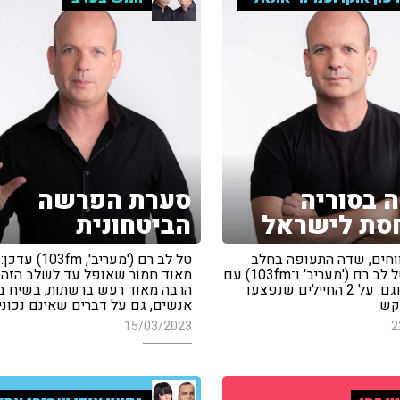
 בסוריה
סערת הפרשה
סת לישראל
הביטחונית
ווחים, שדה התעופה בחלב
טל לב רם ('מעריב', m
הושבת • טל לב רם ('מעריב' ו־103fm) עם
מאוד חמור שאופל עד לשלב הזה ו
הפרטים • וגם: על 2 החיילים שנפצעו
הרבה מאוד רעש ברשתות, בשיח בי
קש
אנשים, גם על דברים שאינם נכוני
15/03/2023
2