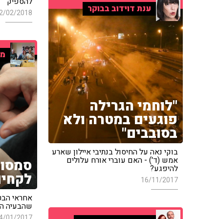
להספיק"
ענת דוידוב בבוקר
2/02/2018
מו
"לוחמי הגרילה
פוגעים במטרה ולא
בסובבים"
בוקי נאה על החיסול בנתיבי איילון שארע
אמש (ד') - האם עוברי אורח עלולים
סמסונ
להיפגע?
לקחים
16/11/2017
אחראי הבטי
שהבעיה הי
4/01/2017