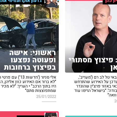
ון כהן
גדעון אוקו ועמיחי אתא
ראשוני: אישה
: פיצוץ מסתורי
ופעוטה נפצעו
ן
בפיצוץ ברחובות
י טל לב רם ('מעריב',
אלי סניור ('חדשות 13') ע
103') עדכן על האירוע שהתרחש
"לא ברור אם האירוע כוון אליהן, ה
י באזור פרצ'ין שהוגדר
היו בתוך הרכב" • העריך: "לא מכיר 
ודה': "בישראל הרימו עוד
שמתפוצצות סתם"
ואה"
25/01/2022
2