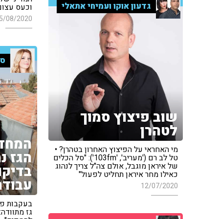
גדעון אוקו ועמיחי אתאלי
וכעס עצום
5/08/2020
סי
שוב פיצוץ סמוך
לטהרן
המחדל
מי האחראי על הפיצוץ האחרון בטהרן? •
טל לב רם ('מעריב', '103fm'): "סל הכלים
של איראן מוגבל, אולם צה"ל צריך לנהוג
בדיקו
כאילו מחר איראן תחליט לפעול"
עבודה
12/07/2020
בעקבות פיצ
גז מתוודה: