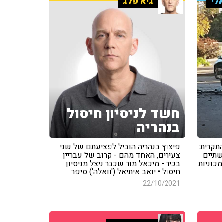
לי
גיא פלג
חשד לניסיון חיסול
בנהריה
ם פרטי התקרית:
פיצוץ בנהריה הוביל לפציעתם של שני
שתיים
צעירים, האחד מהם - קרוב של עבריין
מכוניות
בכיר - מיכאל מור שכבר ניצל מניסיון
חיסול • יואב איתיאל ('וואלה') סיפר
22/10/2021