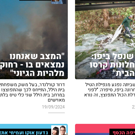
שנפל ביפו:
"המצב שאנחנו
חלונות קרסו
נמצאים בו - רחוק
הבית"
מלהיות הגיוני"
שביתה נפגע מנפילת הטיל
דרור קורלנדר, בעל משק משפחתי
נה ביפו, סיפרה: "לפני
בית הילל, התייחס לכך שהתפוצצו 
לת הכול התפוצץ, זה נורא
במרחב בית הילל שני כלי טיס בלתי
מאוישים
19/09/2024
2
פה הכסף
גדעון אוקו ועמיחי אתא