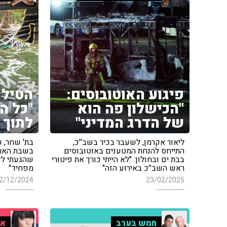
פיגוע האוטובוסים:
הטיל 
"הכישלון פה הוא
"כל ה
של הדרג המדיני"
לתוך 
ליאור אקרמן, לשעבר בכיר בשב''כ,
בת' שחר, 
התייחס להנחת המטענים באוטובוסים
בשבת האחרו
בבת ים ובחולון: "לא הייתי כורך את פיטורי
שהגעתי לד
ראש השב''כ באירוע הזה"
מפחיד"
2/12/2024
23/02/2025
חמש בערב
אי