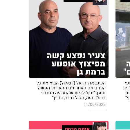
צעיר נפצע קשה
ה
מפיצוץ אופנוע
"
ברמת גן
פי
הכתב ארז הראל ('וואלה') הביא את כל
ין:
העדכונים האחרונים מהאירוע הקשה
תו
וטען: "יכול להיות שהוא היה מטרה -
ף"
בשלב הזה, הכול נבדק עדיין"
11/06/2023
איפה הכסף