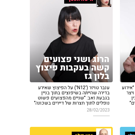
הרוג ושני פצועים
קשה בעקבות פיצוץ
בלון גז
103f) עדכן: "אירוע
ענבר טויזר ('N12') על הפיצוץ שאירע
יצר
בדירה שהייתה בשיפוצים בתוך בניין
ן
בגבעת זאב: "שניים מהפצועים פשוט
ם"
נופלים לתוך חצרות של דיירים בשכונה"
28/02/2023