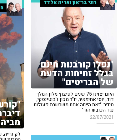
רוני בר־און ואריה אלדד
חמ
"נפלו קורבנות חינם
בגלל זחיחות הדעת
של הבריטים"
היום יצוינו 75 שנים לפיצוץ מלון המלך
דוד, יוסי אחימאיר, יו"ר מכון ז'בוטינסקי,
"קורע
סיפר: "זאת הייתה אחת משרשרת פעולות
נגד הכובש הזר"
דיברת
22/07/2021
מביה"
ז'ק נרייה, 
המדיני של 