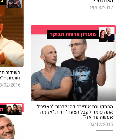
גב
האנרגטי'?"
19/03/2017
מועדון ארוחת הבוקר
בשידור חי:
נשמות - "א
8/02/2016
המתקשרת אופירה דהן לדרור: "באפריל
מה
אתה עומד לקבל הצעה" דרור: "אז מה
אעשה עד אז?"
03/12/2015