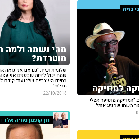
י גזית
מהי נשמה ולמה ה
מוטרדת?
שלומית תמיר: "גם אם אני נראה א
שמח יכול להיות שבפנים אני עצוב
בחיים העובריים שלי ועוד קודם לכ
ה למוזיקה
סבלתי"
22/10/2018
ב: "המוזיקה מופיעה אצלי
ר משהו שמניע אותי"
0
רון קופמן ואריה אלדד