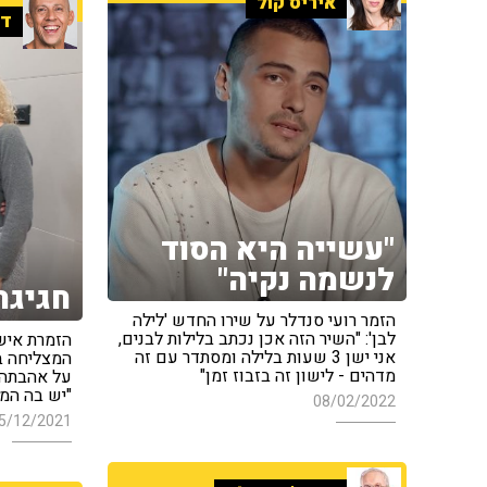
איריס קול
די
"עשייה היא הסוד
לנשמה נקיה"
חגיגה 
הזמר רועי סנדלר על שירו החדש 'לילה
לבן': "השיר הזה אכן נכתב בלילות לבנים,
הזמרת איש
אני ישן 3 שעות בלילה ומסתדר עם זה
המצליחה ב
מדהים - לישון זה בזבוז זמן"
על אהבתה ה
"יש בה המ
08/02/2022
5/12/2021