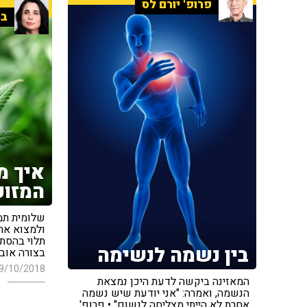
פרופ' יורם לס
בר
איך מ
המזוכ
שלומית תמ
ולמצוא את 
תלוי בהסת
בין נשמה לנשימה
בצורה אובי
9/10/2018
המאזינה ביקשה לדעת היכן נמצאת
הנשמה, ואמרה: "אני יודעת שיש נשמה
אחרת לא הייתי מצליחה לנשום" • פרופ'