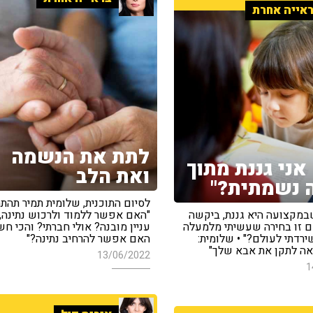
אייה אחרת
לתת את הנשמה
אני גננת מתוך
ואת הלב
 נשמתית?"
לסיום התוכנית, שלומית תמיר תהתה
במקצועה היא גננת, ביקשה
"האם אפשר ללמוד ולרכוש נתינה, 
ם זו בחירה שעשיתי מלמעלה
עניין מובנה? אולי חברתי? והכי חש
ירדתי לעולם?" • שלומית:
האם אפשר להרחיב נתינה?"
אה לתקן את אבא שלך"
13/06/2022
1