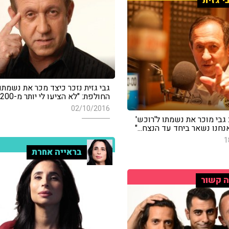
י גזית
גבי גזית נזכר כיצד מכר את נשמת
החולפת: "לא הציעו לי יותר מ-200 שקל"
02/10/2016
 גבי מוכר את נשמתו ל'רוכש'
נחנו נשאר ביחד עד הנצח..."
1
בראייה אחרת
 קשור