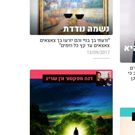
נשמה נודדת
"זרעתי בך בניי והם יזרעו בך צאצאים
צאצאים עד קץ כל הימים"
יא
13/09/2017
דם
 כי
ן
דנה ספקטור ורן שריג