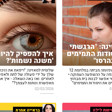
נה: "הרגשתי
דות התמימים
איך להפסיק להיו
הרסו"
'משנה נשמות'?
המאזינה שפונתה מביתה במלחמת 12
שלומית למאזינה: "ריפאת את הזכרו
פה על ההשפעה העמוקה •
שלך על ידי פעולה של לתת ולאפ
אי אפשר לבנות בית מבחוץ
לאחרים. ואז באה השאלה - איך את
ם את היסודות התמימים"
מאפשרת ונותנת לעצמך?"
02/02/2026
0
חות לילה
בראייה אחרת