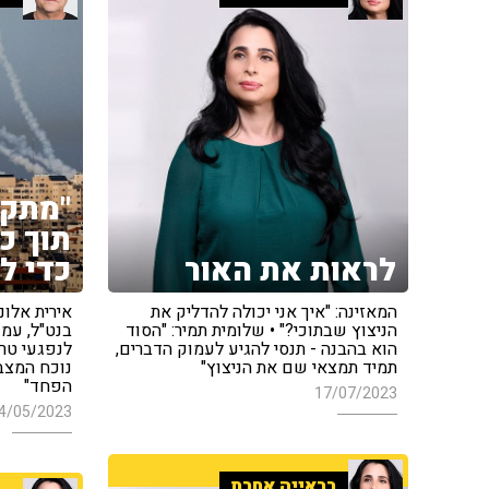
"מתקש
תוך כ
לראות את האור
כדי ל
המאזינה: "איך אני יכולה להדליק את
אירית אלונ
הניצוץ שבתוכי?" • שלומית תמיר: "הסוד
בנט"ל, עמ
הוא בהבנה - תנסי להגיע לעמוק הדברים,
לנפגעי טר
תמיד תמצאי שם את הניצוץ"
נוכח המצב 
הפחד"
17/07/2023
4/05/2023
בראייה אחרת