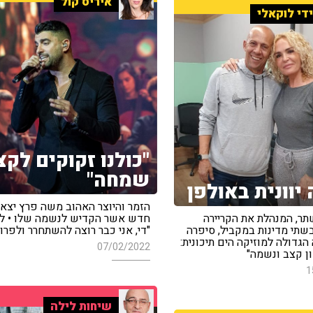
איריס קול
די לוקאלי
"כולנו זקוקים לק
שמחה"
יוונית באולפן
הזמר והיוצר האהוב משה פרץ יצא 
תר, המנהלת את הקריירה
חדש אשר הקדיש לנשמה שלו • לדב
שתי מדינות במקביל, סיפרה
"די, אני כבר רוצה להשתחרר ולפרו
גדולה למוזיקה הים תיכונית:
07/02/2022
ון קצב ונשמה"
1
שיחות לילה