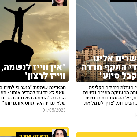
רים אלינו
די התקף חרדה
"אין ווייז לנשמה,
קבל סיוע"
ווייז לרצון"
י, מנהלת היחידה הקלינית
המאזינה שיתפה: "בוער בי להיות 
ותה המעניקה תמיכה נפשית
שאני לא יודעת להגדיר אותו" • תמי
ור, על ההתמודדות הרגשית
הבהירה: "הנשמה היא חסרת הגדרות
הביטחוני: "צריך לנרמל את
שלא נגדיר היא תנווט אותנו יותר"
01/05/2023
1
בראייה אחרת