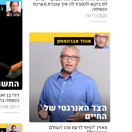
לס ביקש להסביר לה איך עובדת מערכת
גב
הנשימה
19/11/2020
אהוד אברהמסון
התשוק
דורי בן זא
בנשמה בתו
הצד האנרגטי של
7/08/2017
החיים
מאזין: "רציתי לדעת מהו 'העולם