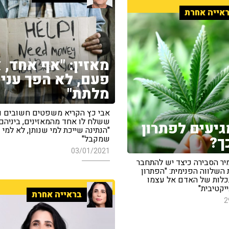
אייה אחרת
מאזין: "אף אחד, 
פעם, לא הפך עני
מלתת"
אבי כץ הקריא משפטים חשובים ו
ששלח לו אחד מהמאזינים, ביניהם:
גיעים לפתרון
"הנתינה שייכת למי שנותן, לא למי
ך?
שמקבל"
03/01/2021
יר הסבירה כיצד יש להתחבר
השלווה הפנימית: "הפתרון
כלות של האדם אל עצמו
יקטיבית"
בראייה אחרת
2