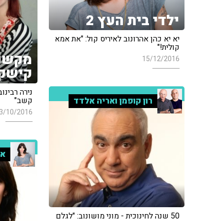
ילדי בית העץ 2
יא יא כהן אהרונוב לאיריס קול: "את אמא
קולית!"
מקשק
15/12/2016
קישק
נירה רבינו
קשב"
רון קופמן ואריה אלדד
3/10/2016
אי
50 שנה לחינוכית - מוני מושונוב: "לגלם