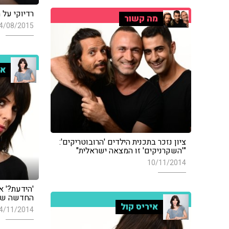
רדיוקי על 
מה קשור
4/08/2015
אי
ציון נזכר בתכנית הילדים 'הרובוטריקים':
"'השקרניקים' זו המצאה ישראלית"
10/11/2014
'הידעת?' א
החדשה שלו
איריס קול
4/11/2014