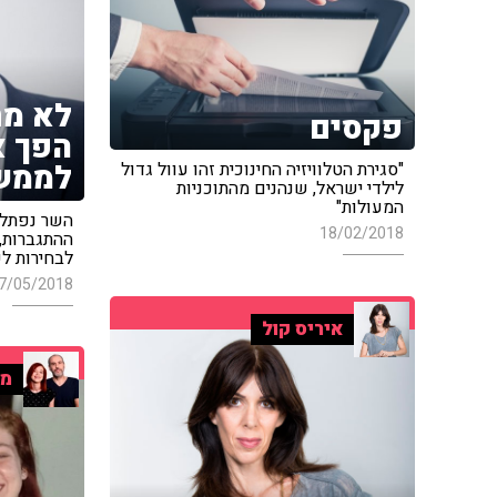
לא מת
פקסים
הפך א
לממש
"סגירת הטלוויזיה החינוכית זהו עוול גדול
לילדי ישראל, שנהנים מהתוכניות
המעולות"
השר נפתלי
18/02/2018
ההתגברות, 
לבחירות ל
7/05/2018
איריס קול
מו