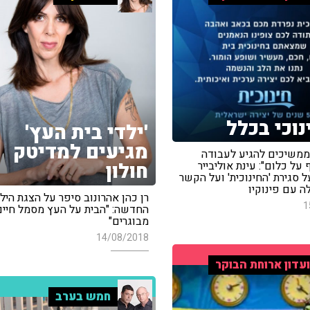
נוכי בכלל
'ילדי בית העץ'
מגיעים למדיטק
ממשיכים להגיע לעבודה
חולון
על כלום": עינת אוליבייר
על סגירת 'החינוכית' ועל הקשר
ה עם פינוקיו
רן כהן אהרונוב סיפר על הצגת היל
1
החדשה: "הבית על העץ מסמל חיים
מבוגרים"
14/08/2018
עדון ארוחת הבוקר
חמש בערב