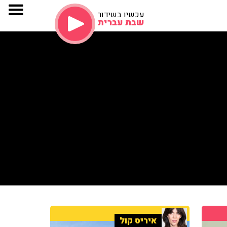
עכשיו בשידור
שבת עברית
איריס קול