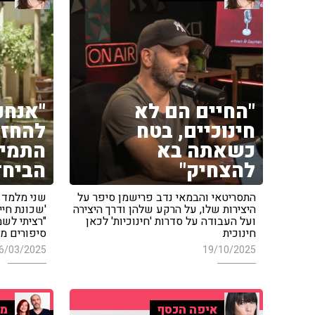
"החיים הם לא
"אנחנ
חינוכיים, בטח
להחזי
כשאתה בא
התמימ
להצחיק"
הביחד
התסריטאי והבמאי נדב פרישמן סיפר על
שני מלמד 
היצירות שלו, על הרקע שלהן ודרך היצירה
'שכונת חיי
ועל העבודה על סדרות 'חינוכיות' לכאן
"רציתי לשמ
חינוכית
סיפורים מ
6/03/2025
19/10/2025
איפה הכסף
מו