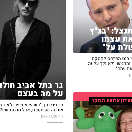
נצל: "בג"ץ
ת עצמו
לת על"
 בנט התייחס לפסקת
והדגיש: "לא נלך על זה
עת עתה"
0
גר בתל אביב חולם
על מה בעצם
עדון ארוחת הבוקר
ניר פרידמן: "כשהייתי צעיר ת"א הצי
את מה שביקשנו, אבל מה עכשיו?"
03/07/2017