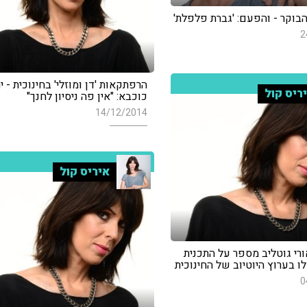
הבוקר - והפעם: 'גברת פלפלת'
2
הרפתקאות 'דן ומוזלי' בחינוכית - י
ריס קול
כוכבא: "אין פה ניסיון לחנך"
14/12/2014
איריס קול
ורי גוטליב מספר על התכנית
 בערוץ היוטיוב של החינוכית
0