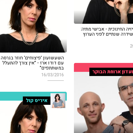
זיה החינוכית - אבישי מתיה:
שידרה שנתיים לפני הערוץ
2
השעשועון 'פיצוחים' חוזר בגרסה 
עם דודו ארז - "אין צורך להתעלל
במשתתפים"
עדון ארוחת הבוקר
16/03/2016
איריס קול