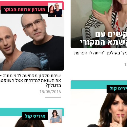
מועדון ארוחת הבוקר
שים עם
שתא המקורי
ביץ' באולפן: "הייתה לו הפרעת
1
שיחת טלפון מפתיעה לדני מוג'ה - 
את השנאה למזרחים אצל השופטת 
מרגולין?
ריס קול
18/05/2016
איריס קול