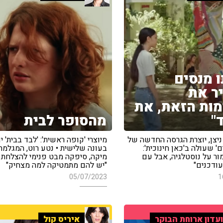
ו מנסים
ר את
ות הזאת, את
"
מהסופר לבית
ניצן, יוצרת הגרסה החדשה של
מיוצרי 'קופה ראשית': 'לבד בבית' י
ם' שעולה ב'כאן חינוכית':
בעונה שלישית • נטע רוט, המגלמת
ור על נוסטלגיה, אבל עם
מיקה, סיפקה מבט פנימי להצלחת 
עודכנים"
"יש להם מתמטיקה למה מצחיק"
05/07/2023
1
עדון ארוחת הבוקר
איריס קול