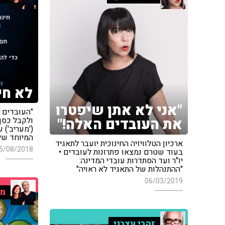
לא חי
"אני לא אתן שיפטרו
"העובדים 
את העובדים האלה!"
ולקבל כסף 
('מעריב') 
המיוחד של
ארכיון הטלוויזיה החינוכית יועבר לתאגיד
5/08/2018
בעוד שטרם נמצאו פתרונות לעובדים •
יו"ר ועד הסתדרות עובדי המדינה:
"ההתנהלות של התאגיד לא ראויה"
06/03/2019
מו
זהבי עצבני