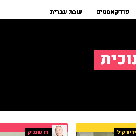
פודקאסטים
שבת עברית
וכית
ריס קול
רז שכניק