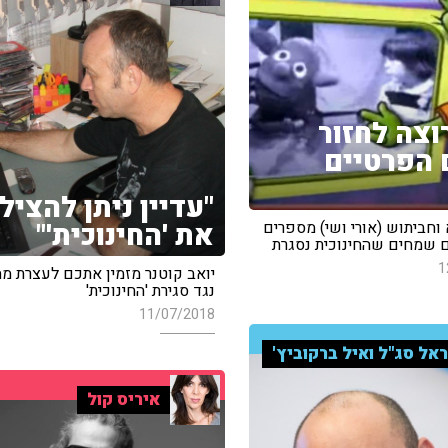
רוצה לחזור
 הפרטיים
"עדיין ניתן להציל
את 'החינוכית'"
חביתוש (אורי ושי) מספרים
ם שמחים שהחינוכית נסגרת
1
יואב קוטנר מזמין אתכם לעצרת מ
נגד סגירת 'החינוכית'
11/07/2018
אל סג"ל ואיל ברקוביץ'
איריס קול