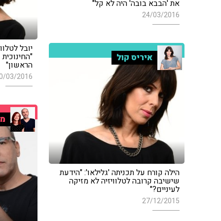
את 'הבבא בובה' היה לא קל"
24/03/2016
יובל לטלווי
"החינוכית 
איריס קול
הראשון"
0/03/2016
מו
הילה קורח על תכניתה 'גלילאו': "הידעת
שישיבה קרובה לטלוויזיה לא מזיקה
לעיניים?"
27/12/2015