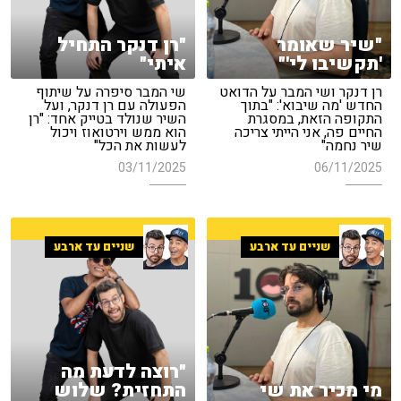
"שיר שאומר
"רן דנקר התחיל
'תקשיבו לי'"
איתי"
רן דנקר ושי המבר על הדואט
שי המבר סיפרה על שיתוף
החדש 'מה שיבוא': "בתוך
הפעולה עם רן דנקר, ועל
התקופה הזאת, במסגרת
השיר שנולד בטייק אחד: "רן
החיים פה, אני הייתי צריכה
הוא ממש וירטואוז ויכול
שיר נחמה"
לעשות את הכל"
03/11/2025
06/11/2025
שניים עד ארבע
שניים עד ארבע
"רוצה לדעת מה
מי מכיר את שי
התחזית? שלוש