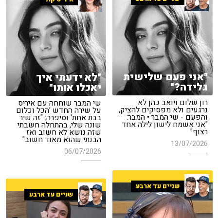
"אני פעם שלישית
"לא ידעתי איך
גלידה?"
יאכלו אותו"
רון שלום ויואב כהן לא
שי המבר שוחחה עם איריס
נרגעים ולא מפסיקים להציק,
על שירה החדש 'הכל וכלום
והפעם - שי המבר • המבר:
בבת אחת' וסיפרה: "זה שיר
"אני אשמח לישון לילה אחד
שונה שלי, בהתחלה חשבתי
רצוף"
שזה נושא לא חשוב ואז
הבנתי שהוא מאוד חשוב"
13/07/2026
06/07/2026
שניים עד ארבע
שניים עד ארבע