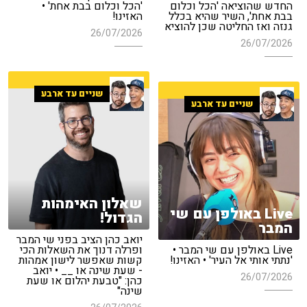
החדש שהוציאה 'הכל וכלום
'הכל וכלום בבת אחת' •
בבת אחת', השיר שהיא בכלל
האזינו!
גנזה ואז החליטה שכן להוציא
26/07/2026
26/07/2026
שניים עד ארבע
שניים עד ארבע
שאלון האימהות
Live באולפן עם שי
הגדול!
המבר
יואב כהן הציב בפני שי המבר
Live באולפן עם שי המבר •
ופרלה דנוך את השאלות הכי
'נתתי אותי אל העיר' • האזינו!
קשות שאפשר לישון אמהות
- שעת שינה או __ • יואב
26/07/2026
כהן: "טבעת יהלום או שעת
שינה"