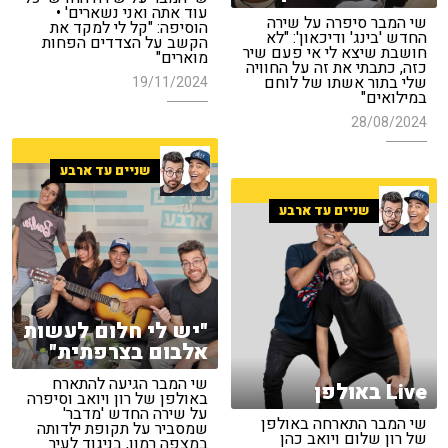
עוד אתה ואני נשארים' •
שי המבר סיפרה על שירה
הוסיפה: "קל לי למקד את
החדש 'בינג' ודיכאון': "לא
הקשב על הצדדים הפחות
חושבת שיצא לי אי פעם שיר
מוארים"
כזה, כתבתי את זה על החוויה
שלי בתור אשתו של לוחם
19/11/2024
במילואים"
28/08/2024
שניים עד ארבע
שניים עד ארבע
"יש לי חלום לעשות
אלבום בצרפתית"
שי המבר הגיעה להתארח
Live באולפן
באולפן של רון ויואב וסיפרה
על שירה החדש 'מדבר'
שי המבר התארחה באולפן
שמסביר על תקופת ילדותה
של רון שלום ויואב כהן
במצפה רמון, בניגוד לעיר