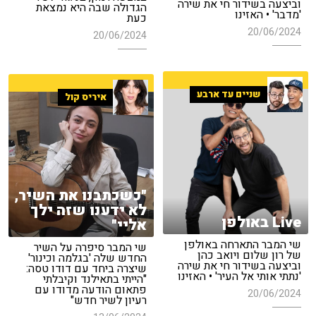
וביצעה בשידור חי את שירה
הגדולה שבה היא נמצאת
'מדבר' • האזינו
כעת
20/06/2024
20/06/2024
שניים עד ארבע
איריס קול
"כשכתבנו את השיר,
לא ידענו שזה ילך
Live באולפן
אליי"
שי המבר התארחה באולפן
שי המבר סיפרה על השיר
של רון שלום ויואב כהן
החדש שלה 'בגלמה וכינור'
וביצעה בשידור חי את שירה
שיצרה ביחד עם דודו טסה:
'נתתי אותי אל העיר' • האזינו
"הייתי בתאילנד וקיבלתי
פתאום הודעה מדודו עם
20/06/2024
רעיון לשיר חדש"