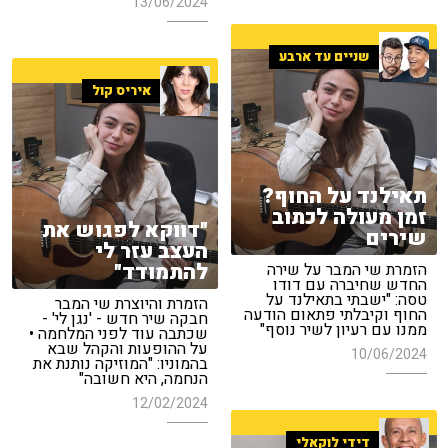
13/06/2024
שניים עד ארבע
איריס קול
תאילנד על החוף?
זמן מעולה לכתוב
"דווקא לפגוש את
שירים
העצב עזר לי
להתמודד"
הזמרת שי המבר על שירה
החדש שחיברה עם דודו
טסה: "ישבתי בתאילנד על
הזמרת והיוצרת שי המבר
החוף וקיבלתי פתאום הודעה
חבקה שיר חדש - 'נגן לי' -
ממנו עם רעיון לשיר נוסף"
שכתבה עוד לפני המלחמה •
על ההופעות והקהל שבא
10/06/2024
בהמוניו: "המוזיקה נותנת את
הנחמה, היא חשובה"
12/02/2024
דידי לוקאלי