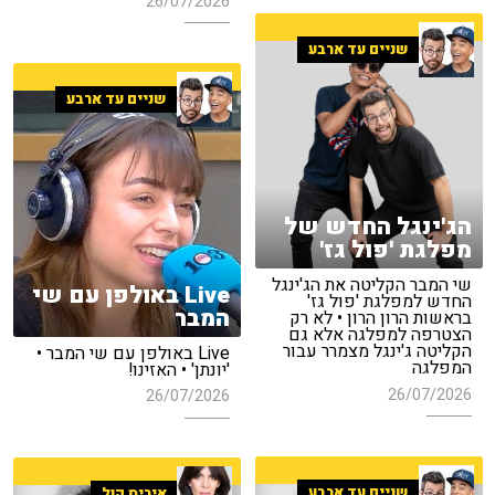
26/07/2026
שניים עד ארבע
שניים עד ארבע
הג'ינגל החדש של
מפלגת 'פול גז'
שי המבר הקליטה את הג'ינגל
Live באולפן עם שי
החדש למפלגת 'פול גז'
המבר
בראשות הרון הרון • לא רק
הצטרפה למפלגה אלא גם
הקליטה ג'ינגל מצמרר עבור
Live באולפן עם שי המבר •
המפלגה
'יונתן' • האזינו!
26/07/2026
26/07/2026
שניים עד ארבע
איריס קול