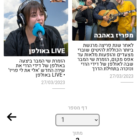
מפריז באהבה
לאחר שנת פריצה מרגשת
LIVE באולפן
ביותר הכוללת להיטים שוברי
מצעדים והופעות מלאות עד
אפס מקום, הזמרת שי המבר
הזמרת שי המבר ביצעה
שבה לאולפן של דידי הררי
באולפן של דידי הררי את
ונזכרה בתחילת הדרך
שירה החדש 'אלי את לי פריז'
• LIVE באולפן
27/03/2023
27/03/2023
דף מספר
מתוך