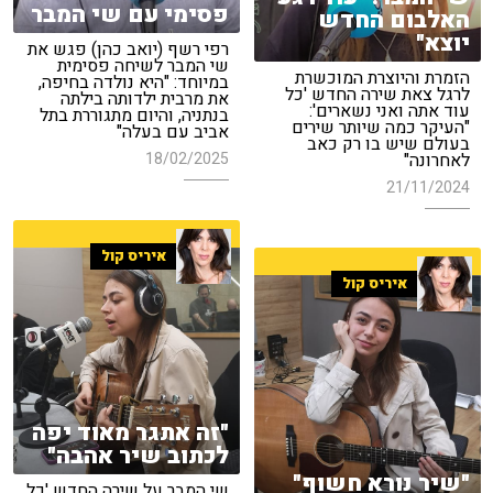
פסימי עם שי המבר
האלבום החדש
יוצא"
רפי רשף (יואב כהן) פגש את
שי המבר לשיחה פסימית
הזמרת והיוצרת המוכשרת
במיוחד: "היא נולדה בחיפה,
לרגל צאת שירה החדש 'כל
את מרבית ילדותה בילתה
עוד אתה ואני נשארים':
בנתניה, והיום מתגוררת בתל
"העיקר כמה שיותר שירים
אביב עם בעלה"
בעולם שיש בו רק כאב
18/02/2025
לאחרונה"
21/11/2024
איריס קול
איריס קול
"זה אתגר מאוד יפה
לכתוב שיר אהבה"
"שיר נורא חשוף"
שי המבר על שירה החדש 'כל