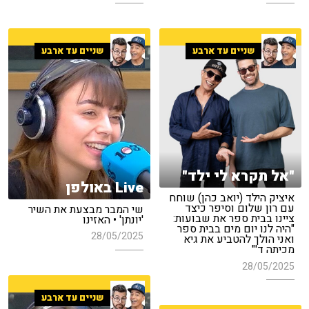
שניים עד ארבע
שניים עד ארבע
"אל תקרא לי ילד"
Live באולפן
איציק הילד (יואב כהן) שוחח
עם רון שלום וסיפר כיצד
שי המבר מבצעת את השיר
ציינו בבית ספר את שבועות:
'יונתן' • האזינו
"היה לנו יום מים בבית ספר
28/05/2025
ואני הולך להטביע את גיא
מכיתה ד'"
28/05/2025
שניים עד ארבע