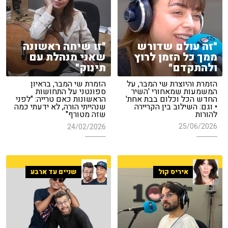
"זה עולם שדורש
"זו שיחה ראשונה
ממך כל הזמן לרוץ
שאני מנהלת עם
ולהתקדם"
תינוק"
הזמרת והיוצרת שי המבר, על
הזמרת שי המבר, בראיון
המשמעות שמאחורי 'השיר
ספונטני על התחושות
החדש הכל וכלום בבת אחת'
הראשונות כאם טרייה: "לפני
• וגם: השילוב בין הקריירה
שנהייתי הורה, לא ידעתי כמה
להורות
שזה מטורף"
25/06/2026
24/02/2026
איריס קול
שניים עד ארבע