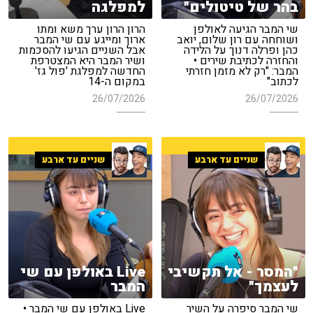
בהר של טיטולים"
למפלגה
שי המבר הגיעה לאולפן
הרון הרון ערך משא ומתו
ושוחחה עם רון שלום, יואב
ארוך ומייגע עם שי המבר
כהן ופרלה דנוך על הלידה
אבל השניים הגיעו להסכמות
והחזרה לכתיבת שירים •
ושיר המבר היא המצטרפת
המבר: "רק לא מזמן חזרתי
החדשה למפלגת 'פול גז'
לכתוב"
במקום ה-14
26/07/2026
26/07/2026
שניים עד ארבע
שניים עד ארבע
"המסר - אל תקשיבי
Live באולפן עם שי
לעצמך"
המבר
שי המבר סיפרה על השיר
Live באולפן עם שי המבר •