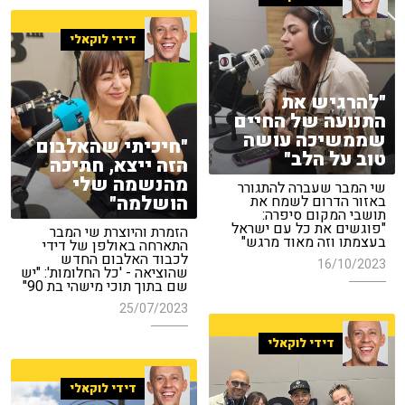
דידי לוקאלי
"להרגיש את
התנועה של החיים
שממשיכה עושה
"חיכיתי שהאלבום
טוב על הלב"
הזה ייצא, חתיכה
מהנשמה שלי
שי המבר שעברה להתגורר
הושלמה"
באזור הדרום לשמח את
תושבי המקום סיפרה:
"פוגשים את כל עם ישראל
הזמרת והיוצרת שי המבר
בעצמתו וזה מאוד מרגש"
התארחה באולפן של דידי
לכבוד האלבום החדש
16/10/2023
שהוציאה - 'כל החלומות': "יש
שם בתוך תוכי מישהי בת 90"
25/07/2023
דידי לוקאלי
דידי לוקאלי