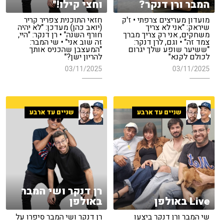
המבר ורן דנקר?
וחצי קילו!"
מועדון מעריצים צרפתי • ז'ק
חזאי התוכנית צפריר קריר
שיראק: "אני לא צריך
(יואב כהן) מעדכן: "לא יהיה
משחקים, אני רק צריך מברך
חורף השנה" • רן דנקר: "היי,
צמד זה" • וגם, לרן דנקר:
זה שוב אני" • שי המבר:
"ששיער שופע שלך יגרום
"המעצבן שהכניס אותך
לכולם לקנא"
להריון ישן?"
03/11/2025
03/11/2025
שניים עד ארבע
שניים עד ארבע
רן דנקר ושי המבר
Live באולפן
באולפן
שי המבר ורן דנקר ביצעו
רן דנקר ושי המבר סיפרו על