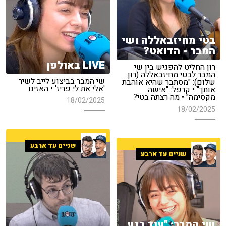
בטי מחיזבאללה ושי
המבר - הדואט?
LIVE באולפן
רון החליט להפגיש בין שי
המבר לבטי מחיזבאללה (רון
שי המבר בביצוע לייב לשיר
שלום): "מסתבר שהיא אוהבת
'אלי את לי פריז' • האזינו
אותך" • קרפל: "אישה
מקסימה" • מה רצתה בטי?
18/02/2025
18/02/2025
שניים עד ארבע
שניים עד ארבע
שי המבר: "עוד רגע