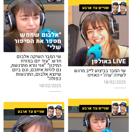
שניים עד ארבע
"אלבום שממש
מספר את הסיפור
שלי"
שי המבר השיקה אלבום
LIVE באולפן
חדש: "עוד יום במזרח
התיכון": "אני נורא מתרגשת,
גם להיות איתכם, וגם ביום
שי המבר בביצוע לייב מרגש
שיוצא אלבום, התרגשות
לשירה 'ערה' • האזינו
כפולה"
18/02/2025
18/02/2025
שניים עד ארבע
שניים עד ארבע