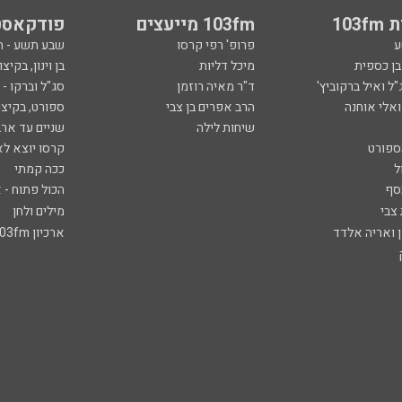
103
103fm מייעצים
פודקאסט
ע
פרופ' רפי קרסו
שבע תשע - 
ובן כספית
מיכל דליות
בן וינון, בקיצו
ל ואיל ברקוביץ'
ד"ר מאיה רוזמן
סג"ל וברקו -
ואלי אוחנה
הרב אפרים בן צבי
ספורט, בקיצו
שיחות לילה
שניים עד ארב
ספורט
קרסו יוצא לא
ל
ככה קמתי
סף
הכול פתוח - א
 צבי
מילים ולחן
ן ואריה אלדד
ארכיון 103fm