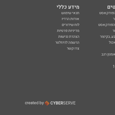
ים
מידע כללי
הפודקאסט
תנאי שימוש
ר
אודות הרדיו
 הפודקאסט
לוח שידורים
ר
מדיניות פרטיות
ע, בקיצור
הצהרת נגישות
כול
הרשמה לניוזלטר
צרו קשר
מנון רגב
created by
CYBER
SERVE