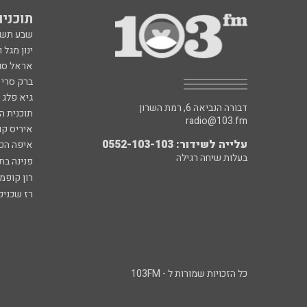
תוכניות fm
שבע תש
ינון מגל 
אראל סג"
ברק סרי 
גיא פלג
דבורה הנביאה 6, רמת השרון
תוכנית ה
radio@103.fm
איריס קו
עלייה לשידור: 0552-103-103
איפה הכ
בעלות שיחה רגילה
פנינה בת
רון קופמ
רז שכניק
כל הזכויות שמורות ל - 103FM