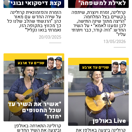
לאילת למשפחה"
קצת דיסקואי ובוגי"
קרולינה, זמרת ויוצרת, שיתפה
הזמרת והפזמונאית קרולינה
בקשיים בצל המלחמה:
על שירה החדש עם מאור
"הריצה מתוך שינה התישה,
כהן: "הרגשתי שהלב שלנו כל
לכן נסענו לאמא" • על השיר
כך מכווץ בתקופה הזו,
החדש: "היה קודר, כבר ויתרתי
ואמרתי בואו נקליל"
עליו"
20/03/2025
13/05/2026
שניים עד ארבע
שניים עד ארבע
"אשיר את השיר עד
שכל החטופים
יחזרו"
Live באולפן
קרולינה התארחה באולפן
קרולינה ביצעה באולפן את
וביצעה את השיר החדש