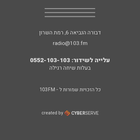
דבורה הנביאה 6, רמת השרון
radio@103.fm
עלייה לשידור: 0552-103-103
בעלות שיחה רגילה
כל הזכויות שמורות ל - 103FM
created by
CYBER
SERVE