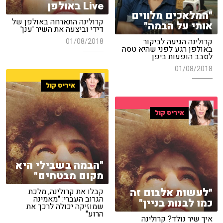
Live באולפן
"המלאכים מלווים
קרולינה התארחה באולפן של
אותי על הבמה"
דידי וביצעה את השיר 'ענן'
קרולינה הגיעה לביקור
01/08/2018
באולפן רגע לפני שהיא טסה
לסבב הופעות ביפן
01/08/2018
איריס קול
איריס קול
"הבמה בשבילי היא
מקום מבטחים"
"לעשות אלבום זה
קבלו את קרולינה, מלכת
הגרוב העברי: "מאמינה
כמו לבנות בניין"
שמוזיקה יכולה לרכך את
הרוע"
איך שיר נולד? קרולינה