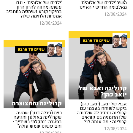
השיר 'ילדים של אלוהים'
'ילדים של אלוהים' • וגם
מאלבומה החדש • האזינו
עשתה מחווה להרון הרון
בחיקוי קורע ושיתפה בתחביב
12/08/2024
אמנויות הלחימה שלה
12/08/2024
שניים עד ארבע
שניים עד ארבע
קרולינה ואבא של
יואב כהן?
קרולינה והחצוצרה
אבא של יואב (יואב כהן)
ביקש לשוחח בעצמו עם
קרולינה וסיפר לה שלדודה
רזית (פרלה דנוך) שמעה
שלו הרומניה גם קוראים
שקרולינה באולפן והגיעה
קרולינה • מה ענתה לו?
בסערה: "נתקלתי בשירייך -
והם פשוט שמש עולה"
12/08/2024