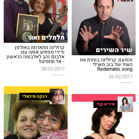
תלתלים ואור
קרולינה מתארחת באולפן
שיר השירים
ודידי מפתיע אותה עם
אלבום זהב לאלבומה הראשון
והפעם: קרולינה בוחרת את
- אל תחמיצו!
השיר של בוב מארלי
Redematio song
28/02/2017
26/02/2017
רבקה מיכאלי
איריס קול