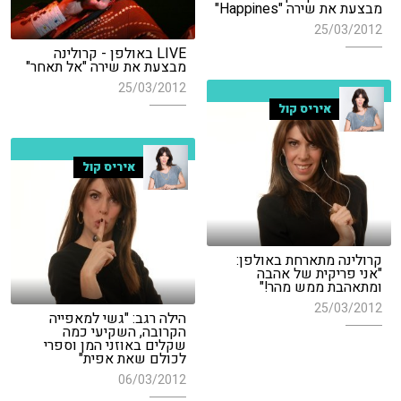
מבצעת את שירה "Happines"
25/03/2012
LIVE באולפן - קרולינה
מבצעת את שירה "אל תאחר"
25/03/2012
איריס קול
איריס קול
קרולינה מתארחת באולפן:
"אני פריקית של אהבה
ומתאהבת ממש מהר!"
25/03/2012
הילה רגב: "גשי למאפייה
הקרובה, השקיעי כמה
שקלים באוזני המן וספרי
לכולם שאת אפית"
06/03/2012