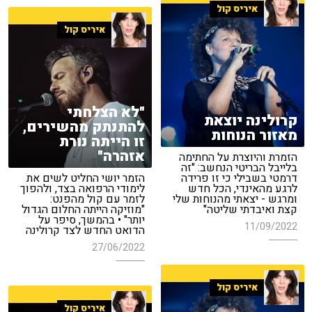
איריס קול
איריס קול
"לא הצלחתי
קרולינה יוצאת
להתנתק מהשירים,
מאזור הנוחות
זו הייתה נורת
אזהרה"
הזמרת והיוצרת על החתימה
בלייבל הבריטי הנחשב: "זה
דרמטי בשבילי כי זו פרידה
הזמר יושי החליט לשים את
לרגע מהאינדי, הכל חדש
לימודי הרפואה בצד, ולהפוך
ומרגש - יצאתי מהנוחות שלי
לזמר עם קול מהפנט:
קצת ואיבדתי שליטה"
"מוזיקה הייתה החלום הגדול
יותר" • בהמשך, סיפר על
11/09/2022
הדואט החדש לצד קרולינה
27/06/2022
איריס קול
איריס קול