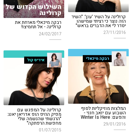
השילוש הקדוש של
קרולינה
קרולינה על השיר 'ענן': "השיר
הזה נוצר כי רציתי שמישהו
רבקה מיכאלי מארחת את
יסדר לי את הדברים בראש"
קרולינה - אל תחמיצו!
27/11/2016
24/02/2017
רבקה מיכאלי
איריס קול
המלצות מוזיקליות לסוף
קרולינה על המפגש עם
השבוע עם יואב חנני -
מפיק ההיפ הופ אדריאן יאנג:
והפעם: Winter Is Here
"הרגשתי שהנשמה שלי
מחפשת הרפתקה"
29/01/2016
01/07/2015