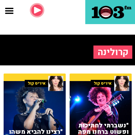
קרולינה
איריס קול
איריס קול
"נשברתי לחתיכות
ופשוט ברחנו מפה
"רצינו להביא משהו