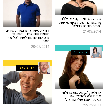
זה כל השוני - קובי אפללו
מתכונן להופעה באמפי שוני:
"תהיה חגיגה גדולה"
דודי פטימר נותן במה לשירים
21/05/2014
ישנים שנעלמו - והפעם:
גרסאות שונות לשיר "צל עץ
תמר"
20/02/2014
איריס קול
דידי לוקאלי
קרולינה: "בהופעות גדולות
אני יכולה להוציא את
האלטר-אגו שלי החוצה"
22/12/2013