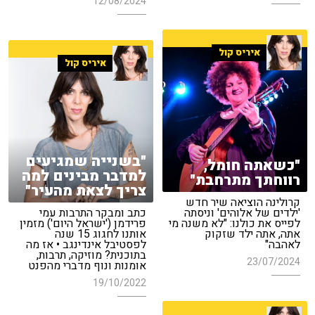
12/08/2024
איריס קול
איריס קול
"בשנייה שמגיעים
"כשאתה חומל,
למדבר מבינים למה
רווחתך מתרחבת"
צריך לצאת מהעיר"
קרולינה הוציאה שיר חדש
'ילדים של אלוהים' וניסתה
כתב ומבקר התרבות עמי
לפייס את כולנו: "לא משנה מי
פרידמן ('ישראל היום') מזמין
אתה, אתה ילד שזקוק
אותנו לחגוג 15 שנה
לאהבה"
לפסטיבל אינדינגב • אז מה
בתוכנית? מוזיקה, תרבות,
23/07/2024
אומנות ונוף מדברי מהפנט
19/10/2022