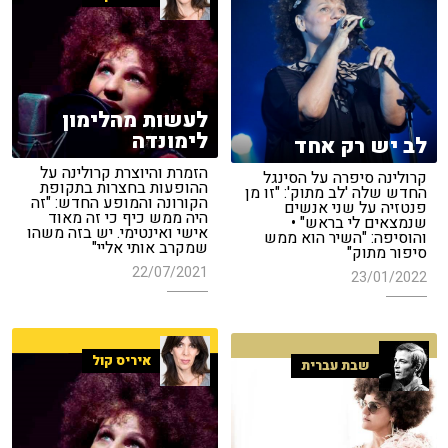
לעשות מהלימון
לימונדה
לב יש רק אחד
הזמרת והיוצרת קרולינה על
קרולינה סיפרה על הסינגל
ההופעות בחצרות בתקופת
החדש שלה 'לב מתוק': "זו מן
הקורונה והמופע החדש: "זה
פנטזיה על שני אנשים
היה ממש כיף כי זה מאוד
שנמצאים לי בראש" •
אישי ואינטימי. יש בזה משהו
והוסיפה: "השיר הוא ממש
שמקרב אותי אליי"
סיפור מתוק"
22/07/2021
23/01/2022
איריס קול
שבת עברית