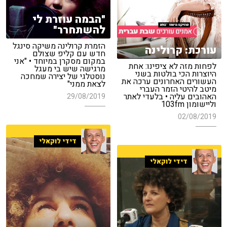
"הבמה עוזרת לי
להשתחרר"
הזמרת קרולינה משיקה סינגל
עורכת: קרולינה
חדש עם קליפ שצולם
במקום מסקרן במיוחד • "אני
לפחות מזה לא ציפינו: אחת
מרגישה שיש בי מעגל
היוצרות הכי בולטות בשני
נוסטלגי של יצירה שמחכה
העשורים האחרונים ערכה את
לצאת ממני"
מיטב להיטי הזמר העברי
האהובים עליה • בלעדי לאתר
29/08/2019
וליישומון 103fm
02/08/2019
דידי לוקאלי
דידי לוקאלי