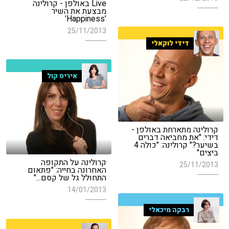
Live באולפן - קרולינה
מבצעת את השיר
'Happiness'
25/11/2013
דידי לוקאלי
איריס קול
קרולינה מתארחת באולפן -
דידי: "את מחביאה דברים
בשיער?" קרולינה: "כולה 4
ביצים"
קרולינה על התקופה
25/11/2013
האחרונה בחייה: "פתאום
התחולל גל של קסם..."
14/01/2013
רבקה מיכאלי