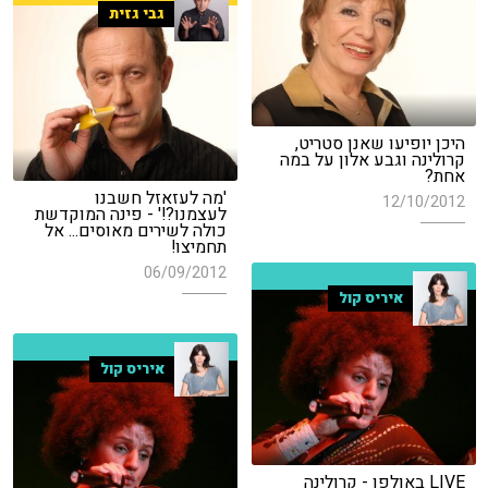
גבי גזית
היכן יופיעו שאנן סטריט,
קרולינה וגבע אלון על במה
אחת?
'מה לעזאזל חשבנו
12/10/2012
לעצמנו?!' - פינה המוקדשת
כולה לשירים מאוסים... אל
תחמיצו!
06/09/2012
איריס קול
איריס קול
LIVE באולפן - קרולינה