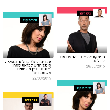
גיא זהר
איריס קול
הפסקת צהריים - והפעם עם
קרולינה
עבדים היינו? קרולינה מוציאה
סינגל חדש לקראת פסח:
28/06/2015
"אנחנו עדיין מרגישים
משועבדים"
22/03/2015
איריס קול
גבי גזית