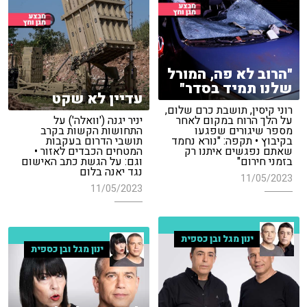
"הרוב לא פה, המורל
שלנו תמיד בסדר"
עדיין לא שקט
רוני קיסין, תושבת כרם שלום,
על הלך הרוח במקום לאחר
יניר יגנה ('וואלה') על
מספר שיגורים שפגעו
התחושות הקשות בקרב
בקיבוץ • תקפה: "נורא נחמד
תושבי הדרום בעקבות
שאתם נפגשים איתנו רק
המטחים הכבדים לאזור •
בזמני חירום"
וגם: על הגשת כתב האישום
נגד יאנה בלום
11/05/2023
11/05/2023
ינון מגל ובן כספית
ינון מגל ובן כספית