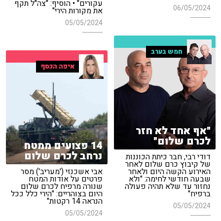
עקורים" • הוסיף: "צה"ל תקף
06/05/2024
את מקורות הירי"
05/05/2024
חמש בערב
איפה הכסף
"אף אחד לא חזר
לכרם שלום"
14 פצועים ממטח
נרחב לכרם שלום
דודי רבי, חבר כיתת הכוננות
של קיבוץ כרם שלום לאחר
האירוע הקשה היום ולאחר
אבי אשכנזי ('מעריב') מסר
שבעה חודשי לחימה: "ולא
פרטים על אודות המטח
נחזור עד שלא תהיה פעולה
שנורה מרפיח לכרם שלום
ברפיח"
היום בצוהריים: "הירי כלל ככל
הנראה 14 רקטות"
05/05/2024
05/05/2024