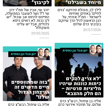
מיוחד בשבילנו"
לקיבוץ"
לילך לב, מנהלת פרויקט 'גנים
יזהר שי, אביו של סמ"ר ירון
לחיים' באחים ואחיות
שי ז"ל ושר לשעבר בממשלה,
לישראל - חמ''ל אזרחי, על
התייחס להיותו אב שכול: "יש
הגן הראשון לגיל הרך שיוקם
לנו נכות. לא רואים כיסא
בקיבוץ כרם שלום
גלגלים, אבל יש עלינו
משקולת"
20/07/2026
29/05/2025
ינון מגל ובן כספית
ינון מגל ובן כספית
"לא צריך להקים
"בזה שמתווספים
כיתות כוננות שיהיו
חיים חדשים זה
מליציות פרטיות –
הניצחון הגדול
הם חלק מהצבא"
שלנו"
אליה בן שימול, רבש"צ כרם
שלום, על תחקיר אירועי כרם
אליה בן שימול, רבש"צ כרם