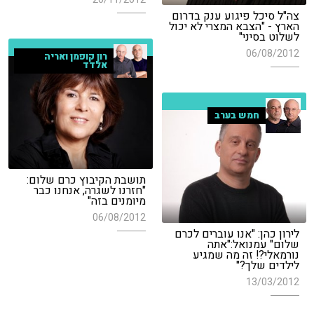
צה"ל סיכל פיגוע ענק בדרום
הארץ - "הצבא המצרי לא יכול
לשלוט בסיני"
06/08/2012
רון קופמן ואריה
אלדד
חמש בערב
תושבת הקיבוץ כרם שלום:
"חזרנו לשגרה, אנחנו כבר
מיומנים בזה"
06/08/2012
לירון כהן: "אנו עוברים לכרם
שלום" עמנואל:"אתה
נורמאלי?! זה מה שמגיע
לילדים שלך?"
13/03/2012