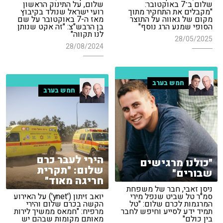
שלום ב־7 באוקטובר:
שלום, על התינוק הראשון
"מקבלים את התחקיר מתוך
רועי ישראל שנולד בקיבוץ
מקום של גאווה על התוצר
מאז ה-7 באוקטובר על שם
הסופי שמנע הרג נוסף"
בן הרבש"צ: "זה אקט שנותן
לנו תקווה"
28/05/2025
28/08/2024
חמש בערב
חמש בערב
הירי לעבר כרם
"כולנו מרגישים
שלום: "תקרית
שבורים"
חריגה מאוד"
ניסן זאבי, חבר של משפחת
סמ"ר טל שביט שנפל מירי
יואב זיתון ('ynet') על האירוע
המרגמות לכרם שלום: "טל
הקשה בכרם שלום והירי
תמיד ידע לסייע וחיפש לחבר
מרפיח: "חמאס ממשיך לירות
בין כולם"
מאותם מקומות שבהם יש