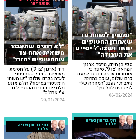
אופנהיימר
"נמשיך למחות עד
שאחרון החטופים
"לא רוצים שתעבור
יחזור ושצה"ל יסיים
משאית אחת עד
את העבודה"
שהחטופים יחזרו"
ספי בן חיים, מייסד ארגון
המחאה 'צו 9', סיפר כי
דוד (ארגון 'צו 9') על חסימת
אוטובוס שהיה בדרכו למעבר
משאיות הסיוע ההומניטרי
כרם שלום, עוכב בתחנת
לעזה בכרם שלום: "יש משהו
נתיבות • זעם: "המחאה שלי
הומניטרי בסיפור? רה"מ מונע
לגיטימית לחלוטין"
מלחצים כבדים המופעלים
ע"י ארה"ב"
06/02/2024
29/01/2024
רוני בר־און ואריה
אלדד
רוני בר־און ואריה
אלדד