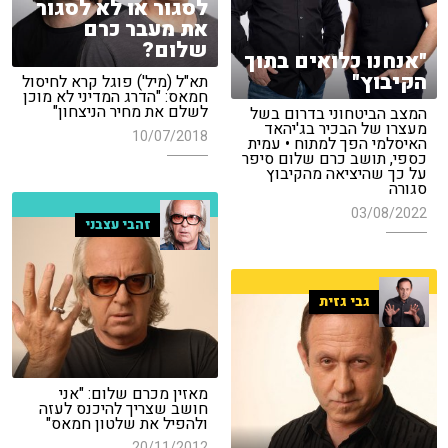
לסגור או לא לסגור
את מעבר כרם
שלום?
"אנחנו כלואים בתוך
הקיבוץ"
תא"ל (מיל') פוגל קרא לחיסול
חמאס: "הדרג המדיני לא מוכן
לשלם את מחיר הניצחון"
המצב הביטחוני בדרום בשל
מעצרו של הבכיר בג'יהאד
10/07/2018
האיסלמי הפך למתוח • עמית
כספי, תושב כרם שלום סיפר
על כך שהיציאה מהקיבוץ
סגורה
03/08/2022
זהבי עצבני
גבי גזית
מאזין מכרם שלום: "אני
חושב שצריך להיכנס לעזה
ולהפיל את שלטון חמאס"
20/11/2012