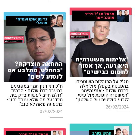
אראל סג"ל ויריב
אופנהיימר
גדעון אוקו ועמיחי
אתאלי
"אלימות משטרתית
המחאה מוצדקת?
היא רעה, אך אסור
"בהחלט, מתלבט אם
לחסום כבישים"
לנסוע לשם"
סג"ל על התנהלות השוטרים
בהפגנות בקפלן מול אלה
ח"כ דני דנון תמך במפגינים
בכרם שלום • אופנהיימר:
במעבר כרם שלום • הבהיר:
"המשטרה הופכת מול עיניי
"רה"מ חייב לעשות בדק בית
לזרוע פוליטית של השלטון"
מיידי על מה שלא עובד נכון -
כרגע זה נראה לא טוב"
26/02/2024
07/02/2024
חמש בערב
אראל סג"ל ויריב