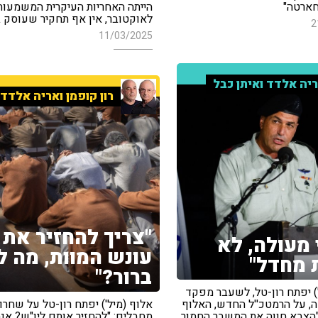
חארטה"
לאוקטובר, אין אף תחקיר שעוסק ב
2
11/03/2025
יה אלדד ואיתן כבל
רון קופמן ואריה אלדד
"צריך להחזיר את
 מעולה, לא
עונש המוות, מה ל
 מחדל"
ברור?"
) יפתח רון-טל, לשעבר מפקד
ה, על הרמטכ''ל החדש, האלוף
אלוף (מיל') יפתח רון-טל על שחרו
 "הצבא חווה את המשבר החמור
מחבלים: "להחזיר אותם ליו"ש? אנח