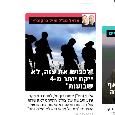
אראל סג"ל ואיל ברקוביץ'
ים
"לכבוש את עזה, לא
ייקח יותר מ-4
אף
שבועות"
ה
אלוף (מיל') יפתח רון־טל, לשעבר מפקד
זרוע היבשה של צה"ל, התייחס לאפשרות
של הכרעת חמאס באמצעות כיבוש של
 מפקד
הרצועה: "ממשל צבאי היא לא מילה גסה"
ו