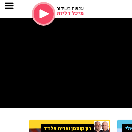
עכשיו בשידור
מיכל דליות
לי
רון קופמן ואריה אלדד