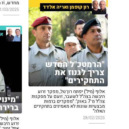
מחדש, זו 
רון קופמן ואריה אלדד
1/03/2025
אר
"הרמטכ"ל החדש
צריך לגנוז את
התחקירים"
אלוף (מיל') יפתח רון־טל, מפקד זרוע
היבשה בצה"ל לשעבר, זועם על מסקנות
"מינוי
צה"ל מ־7 באוק': "מפקדים ברמות
ברירת
מבצעיות שונות לא מאמינים בתחקירים
האלה"
28/02/2025
אלוף (מיל'
זרוע היבש
אייל זמיר: