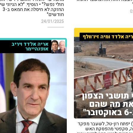
חולי נפש?" • הוסיף: "לא הגיוני ש
החזקה לא חיסלה את חמאס ב-3
0
חודשים"
24/01/2025
יה אלדד ומיה זיו־וולף
אריה אלדד ויריב
אופנהיימר
 תושבי הצפון
את מה שהם
בר"
) יפתח רון-טל, לשעבר מפקד
ה, סקפטי מהפסקת האש