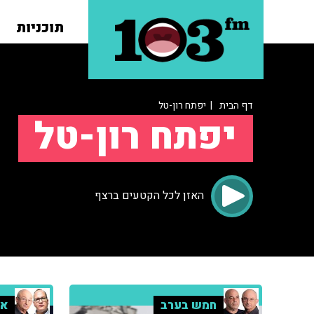
תוכניות
דף הבית
| יפתח רון-טל
יפתח רון-טל
האזן לכל הקטעים ברצף
חמש בערב
אר