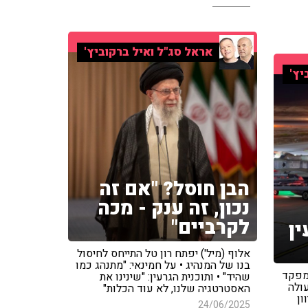
אראל סג"ל ואיל ברקוביץ'
יץ'
הבן חוסל? "אם זה
נכון, זה ענק - מכה
לקרביים"
ן
אלוף (מיל') יפתח רון טל התייחס לחיסול
בנו של המנהיג • על חמינאי: "מתנהג כמו
 מפקד
שהיד" • ותוכנית הגרעין: "שינינו את
ולה
האסטרטגיה שלנו, לא עוד הכלות"
ון
24/06/2025