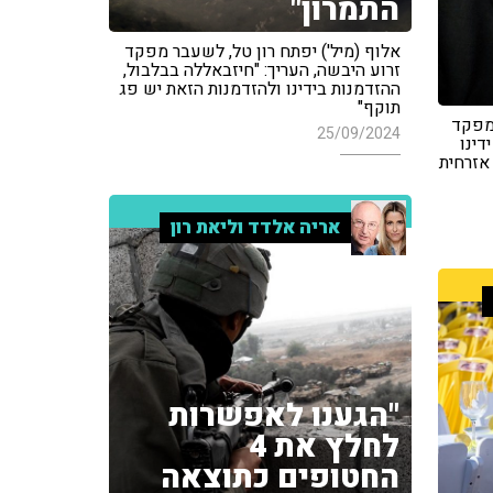
התמרון"
אלוף (מיל') יפתח רון טל, לשעבר מפקד
זרוע היבשה, העריך: "חיזבאללה בבלבול,
ההזדמנות בידינו ולהזדמנות הזאת יש פג
תוקף"
 מפקד
25/09/2024
דינו
אזרחית
אריה אלדד וליאת רון
"הגענו לאפשרות
לחלץ את 4
החטופים כתוצאה