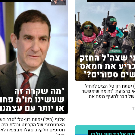
ני שצה"ל החזק
ריע את חמאס
ים ספורים?"
) יפתח רון טל הציע להחיל
"מה שקרה זה
 ברצועה: "זה מה שיאפשר
 של דבר להעיף מפה את
שעשינו מו"מ פחו
או יותר עם עצמנו"
1
אלוף (מיל') יפתח רון-טל: "סדר הע
האסטרטגי של הקבינט ורה"מ היה 
חטופים חלקית. פעלו מבצעית לא
יה אלדד ושי גולדן
זאת"