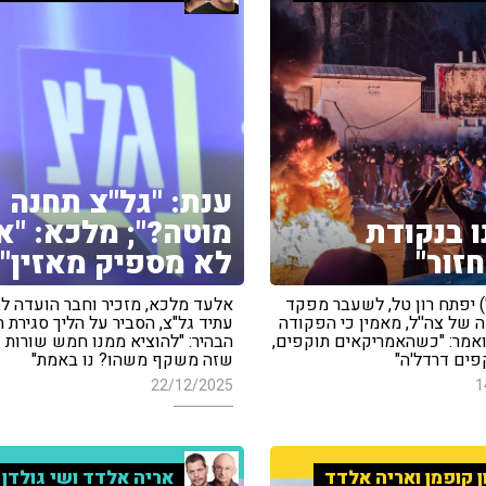
ענת: "גל"צ תחנה
ו בנקודת
מוטה?"; מלכא: "א
זור"
לא מספיק מאזין"
) יפתח רון טל, לשעבר מפקד
אלעד מלכא, מזכיר וחבר הועדה ל
 של צה''ל, מאמין כי הפקודה
עתיד גל"צ, הסביר על הליך סגירת ה
ואמר: "כשהאמריקאים תוקפים,
הבהיר: "להוציא ממנו חמש שורות ו
פים דרדל'ה"
שזה משקף משהו? נו באמת"
22/12/2025
1
ן קופמן ואריה אלדד
אריה אלדד ושי גולדן