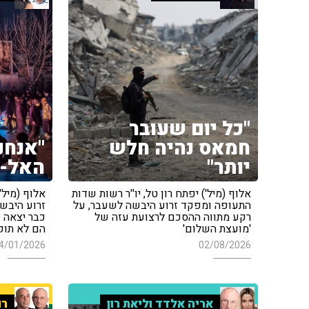
"כל יום שעובר
חמאס נהיה חלש
"אנחנ
יותר"
האל-ח
אלוף (מיל') יפתח רון טל, יו''ר רשות שדות
אלוף (מיל'
התעופה ומפקד זרוע היבשה לשעבר, על
זרוע היבשה
רקע מתווה ההסכם לרצועת עזה של
כבר יצאה 
'מועצת השלום'
הם לא תוק
4/01/2026
02/08/2026
אריה אלדד וליאת רון
רו