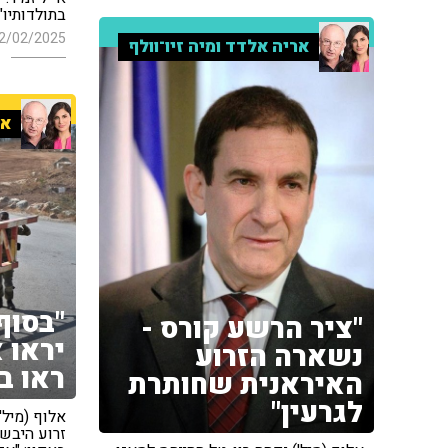
בתולדותיו"
2/02/2025
אריה אלדד ומיה זיו־וולף
אר
"בסוף
"ציר הרשע קורס -
יראו 
נשארה הזרוע
ראו ב-6 באוקטו
האיראנית שחותרת
לגרעין"
אלוף (מיל'
זרוע היבש