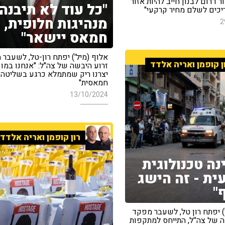
ר דרום לבנון חייב להיות אזור
"כל עוד לא תיבנה
ריכים לשלם מחיר קרקעי"
מנהיגות חלופית,
2
חמאס יישאר"
אלוף (מיל') יפתח רון-טל, לשעבר
ן קופמן ואריה אלדד
זרוע היבשה של צה"ל: "אנחנו במו י
יצרנו ריק שמתמלא כרגע בשליטה 
חמאסית"
13/10/2024
רון קופמן ואריה אלדד
נה טכנולוגית
ית - זה הישג
"
) יפתח רון טל, לשעבר מפקד
ה של צה''ל, התייחס למתקפות