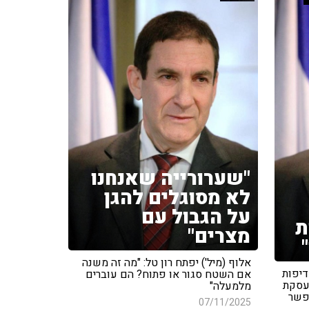
"שערורייה שאנחנו
לא מסוגלים להגן
על הגבול עם
ת
מצרים"
אלוף (מיל') יפתח רון טל: "מה זה משנה
דיפות
אם השטח סגור או פתוח? הם עוברים
עסקת
מלמעלה"
פשר
07/11/2025