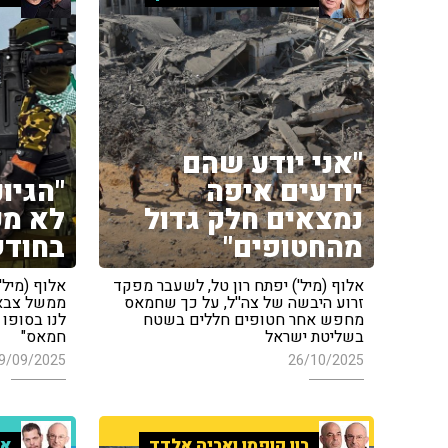
"אני יודע שהם
יודעים איפה
"הגיו
נמצאים חלק גדול
לא מכ
מהחטופים"
בחודש
אלוף (מיל') יפתח רון טל, לשעבר מפקד
אלוף (מיל'
זרוע היבשה של צה''ל, על כך שחמאס
ממשל צבאי
מחפש אחר חטופים חללים בשטח
לנו בסופו
בשליטת ישראל
חמאס"
9/09/2025
26/10/2025
רון קופמן ואריה אלדד
אר