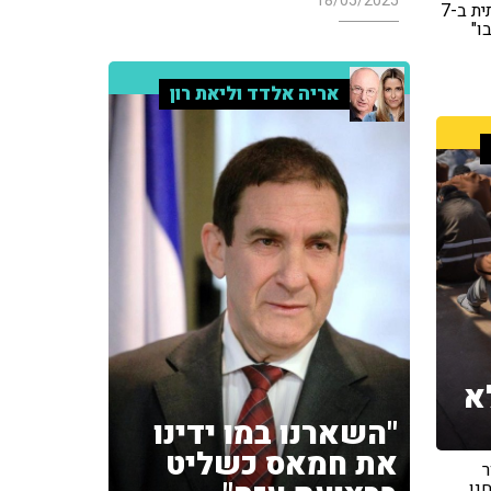
18/05/2025
הייתה האחריות העיקרית המשמעותית ב-7
ו"
אריה אלדד וליאת רון
א
"השארנו במו ידינו
את חמאס כשליט
ר
נו