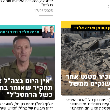
לפעולה, המערכת הצבאית שמה לו
רגליים"
2
17/06/2025
ן קופמן ואריה אלדד
אריה אלדד ודוד ורטהי
כיר פטנט אחר
"אין היום בצה''ל 
שנקים ממשל
תחקיר שאומר במ
כשל הרמטכ''ל"
) יפתח רון־טל: "הכוח הצבאי
יים בשוליים. מי שחושב
אלוף (מיל') יפתח רון־טל, לשעבר
פסקת האש הם התארגנו
זרוע היבשה של צה''ל: "האיש שעלי