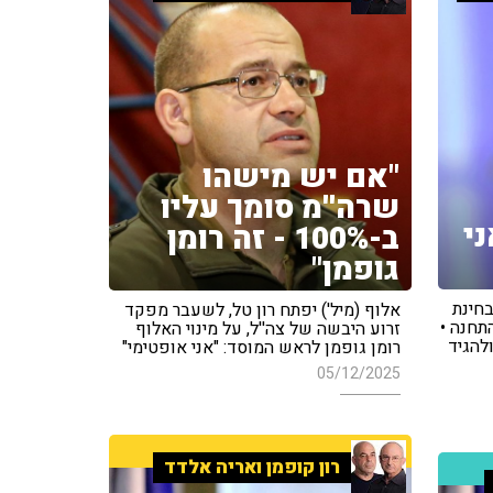
"אם יש מישהו
שרה''מ סומך עליו
ני
ב-100% - זה רומן
גופמן"
בחינת
אלוף (מיל') יפתח רון טל, לשעבר מפקד
תחנה •
זרוע היבשה של צה''ל, על מינוי האלוף
להגיד
רומן גופמן לראש המוסד: "אני אופטימי"
05/12/2025
רון קופמן ואריה אלדד