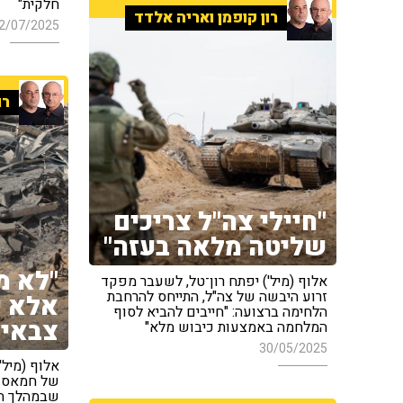
חלקית"
רון קופמן ואריה אלדד
2/07/2025
רו
"חיילי צה"ל צריכים
שליטה מלאה בעזה"
"לא מ
אלוף (מיל') יפתח רון־טל, לשעבר מפקד
זרוע היבשה של צה"ל, התייחס להרחבת
אלא 
הלחימה ברצועה: "חייבים להביא לסוף
צבאי"
המלחמה באמצעות כיבוש מלא"
30/05/2025
אלוף (מיל'
של חמאס ק
שבמהלך ה