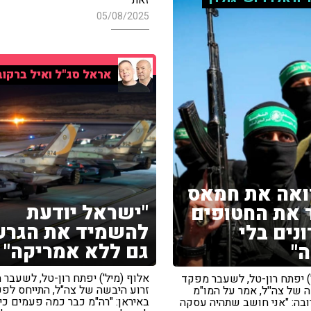
05/08/2025
אראל סג"ל ואיל ברקוב
ואה את חמאס
"ישראל יודעת
 את החטופים
להשמיד את הגרעי
נים בלי
גם ללא אמריקה"
"
אלוף (מיל') יפתח רון-טל, לשעבר
) יפתח רון-טל, לשעבר מפקד
זרוע היבשה של צה"ל, התייחס לפע
 של צה''ל, אמר על המו"מ
באיראן: "רה"מ כבר כמה פעמים כיו
בה: "אני חושב שתהיה עסקה