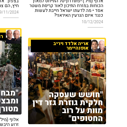
אלוף (מיל') יפתח רון-טל התייחס למאזן
בצפון: "אזו
הכוחות במזרח התיכון לאור קריסת משטר
חיץ, הם צ
אסד • מה לדעתו ישראל חייבת לעשות
9/11/2024
כנגד איום הגרעין האיראני?
10/12/2024
רו
אריה אלדד ויריב
אופנהיימר
"מבחי
"חושש שעסקה
ומבצע
חלקית גוזרת גזר דין
מטורף
מוות על רוב
החטופים"
אלוף (מיל'
זרוע היבש