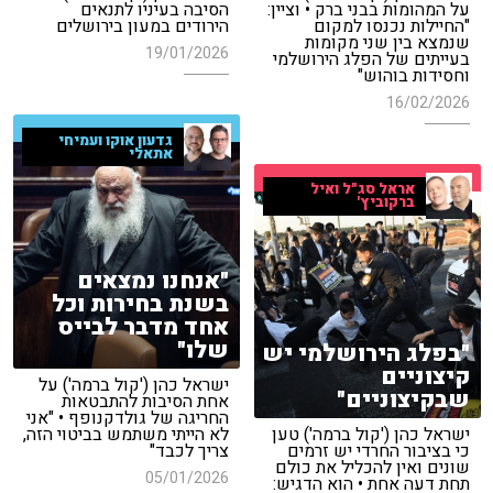
על המהומות בבני ברק • וציין:
הסיבה בעיניו לתנאים
"החיילות נכנסו למקום
הירודים במעון בירושלים
שנמצא בין שני מקומות
19/01/2026
בעייתים של הפלג הירושלמי
וחסידות בוהוש"
16/02/2026
גדעון אוקו ועמיחי
אתאלי
אראל סג"ל ואיל
ברקוביץ'
"אנחנו נמצאים
בשנת בחירות וכל
אחד מדבר לבייס
שלו"
"בפלג הירושלמי יש
קיצוניים
ישראל כהן ('קול ברמה') על
שבקיצוניים"
אחת הסיבות להתבטאות
החריגה של גולדקנופף • "אני
ישראל כהן ('קול ברמה') טען
לא הייתי משתמש בביטוי הזה,
כי בציבור החרדי יש זרמים
צריך לכבד"
שונים ואין להכליל את כולם
05/01/2026
תחת דעה אחת • הוא הדגיש: