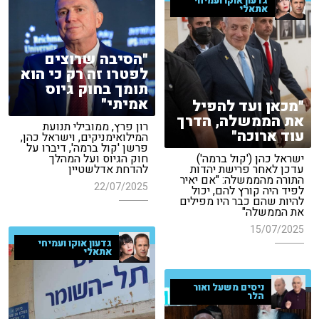
גדעון אוקו ועמיחי
אתאלי
"הסיבה שרוצים
לפטרו זה רק כי הוא
תומך בחוק גיוס
אמיתי"
"מכאן ועד להפיל
את הממשלה, הדרך
רון פרץ, ממובילי תנועת
עוד ארוכה"
המילואימניקים, וישראל כהן,
פרשן 'קול ברמה', דיברו על
ישראל כהן ('קול ברמה')
חוק הגיוס ועל המהלך
עדכן לאחר פרישת יהדות
להדחת אדלשטיין
התורה מהממשלה: "אם יאיר
22/07/2025
לפיד היה קורץ להם, יכול
להיות שהם כבר היו מפילים
את הממשלה"
15/07/2025
גדעון אוקו ועמיחי
אתאלי
ניסים משעל ואור
הלר