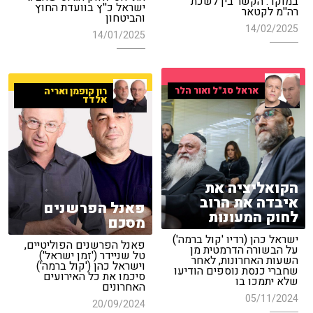
במוקד: הקשר בין לשכת
ישראל כ''ץ בוועדת החוץ
רה''מ לקטאר
והביטחון
14/02/2025
14/01/2025
אראל סג"ל ואור הלר
רון קופמן ואריה
אלדד
הקואליציה את
איבדה את הרוב
פאנל הפרשנים
לחוק המעונות
מסכם
ישראל כהן (רדיו 'קול ברמה')
פאנל הפרשנים הפוליטיים,
על הבשורה הדרמטית מן
טל שניידר ('זמן ישראל')
השעות האחרונות, לאחר
וישראל כהן ('קול ברמה')
שחברי כנסת נוספים הודיעו
סיכמו את כל האירועים
שלא יתמכו בו
האחרונים
05/11/2024
20/09/2024