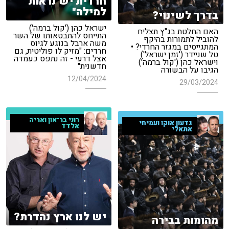
חרדית יש נראות
למילה"
בדרך לשינוי?
ישראל כהן ('קול ברמה')
האם החלטת בג"ץ תצליח
התייחס להתבטאותו של השר
להוביל לתמורות בהיקף
משה ארבל בנוגע לגיוס
המתגייסים במגזר החרדי? •
חרדים: "מזיק לו פוליטית, גם
טל שניידר ('זמן ישראל')
אצל דרעי - זה נתפס כעמדה
וישראל כהן ('קול ברמה')
חדשנית"
הגיבו על הבשורה
12/04/2024
29/03/2024
רוני בר־און ואריה
גדעון אוקו ועמיחי
אלדד
אתאלי
יש לנו ארץ נהדרת?
מהומות בבירה