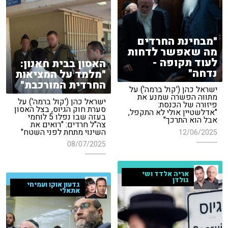
"מבחינת החרדים
מה שאפשר לדחות
לעוד תקופה -
האסון בבית חאנון:
נדחה"
"מלמד על המציאות
החרדית המורכבת"
ישראל כהן ('קול ברמה') על
מתווה הפשרה שמנע את
ישראל כהן ('קול ברמה') על
פיזורה של הכנסת:
סערת חוק הגיוס, בצל האסון
"אדלשטיין אולי לא התקפל,
בעזה שבו נפלו 5 לוחמי
אבל הוא התרכך"
צה"ל חרדים: "רואים את
השינוי מתחת לפני השטח"
12/06/2025
08/07/2025
אריה אלדד ושי
גולדן
גדעון אוקו ועמיחי
אתאלי