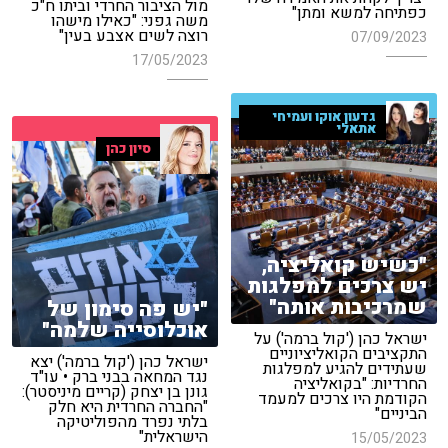
מול הציבור החרדי וביתו ח"כ
כפתיחה למשא ומתן"
משה גפני: "כאילו מישהו
רוצה לשים אצבע בעין"
07/09/2023
17/05/2023
גדעון אוקו ועמיחי
אתאלי
סיון כהן
"כשיש קואליציה,
יש צרכים למפלגות
שמרכיבות אותה"
"יש פה סימון של
אוכלוסייה שלמה"
ישראל כהן ('קול ברמה') על
התקציבים הקואליציוניים
ישראל כהן ('קול ברמה') יצא
שעתידים להגיע למפלגות
נגד המחאה בבני ברק • עו"ד
החרדיות: "בקואליציה
גונן בן יצחק (קריים מיניסטר):
הקודמת היו צרכים למעמד
"החברה החרדית היא חלק
הביניים"
בלתי נפרד מהפוליטיקה
הישראלית"
15/05/2023