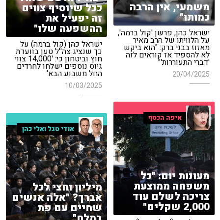
משמעי, אין הרבה
ככל שיוסיף צווים
כמותו"
זה יפעיל את
ההשפעה שלו"
ישראל כהן, פרשן 'קול ברמה',
על הלוויתו של הרב מאיר
ישראל כהן (קול ברמה) על
מאזוז בבני ברק: "הוא ביקש
כך שנציג צה''ל טען בוועדת
לא להספיד אז קוראים לזה
חוץ וביטחון כי: '14,000 צווי
'דברי התעוררות'"
גיוס נוספים ישלחו לחרדים
החל משבוע הבא'
20/04/2025
10/03/2025
איפה הכסף
אודי סגל ואלי כהן
מעונות יום: "כל
משפחה ממוצעת
מיליון וחצי לכל
צריכה לשלם עוד
אברך? "אלה אנשים
2,000 שקלים"
שחיים עם פת
במלח"