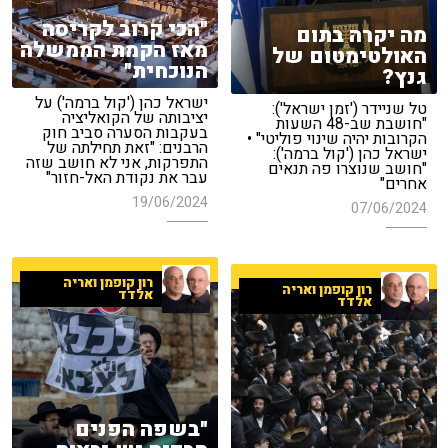
"הכי קרוב לקריסה
מה יקרה בתום
מאז הקמת הממשלה
האולטימטום של
הנוכחית"
גנץ?
ישראל כהן ('קול ברמה') על
טל שניידר ('זמן ישראל'):
יציבותה של הקואליציה
"חושבת שב-48 השעות
בעקבות הסערה סביב חוק
הקרובות יהיה שינוי פוליטי" •
הרבנים: "זאת תחילתה של
ישראל כהן ('קול ברמה'):
התפרקות, אני לא חושב שזה
"חושב שנוצרו פה תנאים
עבר את נקודת האל-חזור"
אחרים"
19/06/2024
07/06/2024
רון קופמן ואריה
רון קופמן ואריה
אלדד
אלדד
"בשפה הפנים