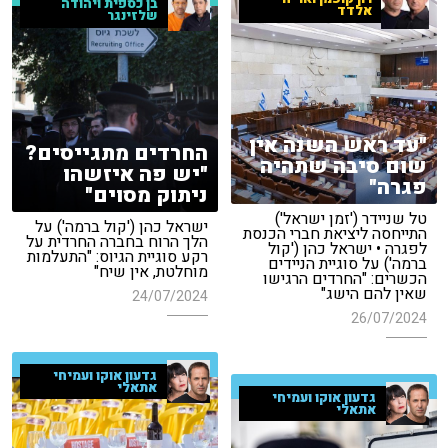
בן כספית ויהודה
אלדד
שלזינגר
"עד ראש השנה אין
החרדים מתגייסים?
שום סיבה שתהיה
"יש פה איזשהו
פגרה"
ניתוק מסוים"
טל שניידר ('זמן ישראל')
ישראל כהן ('קול ברמה') על
התייחסה ליציאת חברי הכנסת
הלך הרוח בחברה החרדית על
לפגרה • ישראל כהן ('קול
רקע סוגיית הגיוס: "התעלמות
ברמה') על סוגיית הניידים
מוחלטת, אין שיח"
הכשרים: "החרדים הרגישו
שאין להם הישג"
24/07/2024
26/07/2024
גדעון אוקו ועמיחי
אתאלי
גדעון אוקו ועמיחי
אתאלי