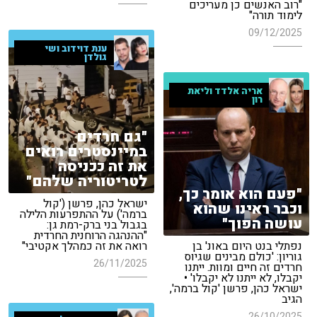
"רוב האנשים כן מעריכים
לימוד תורה"
09/12/2025
ענת דוידוב ושי
גולדן
אריה אלדד וליאת
רון
"גם חרדים
במיינסטרים רואים
את זה ככניסה
לטריטוריה שלהם"
"פעם הוא אומר כך,
ישראל כהן, פרשן ('קול
וכבר ראינו שהוא
ברמה') על ההתפרעות הלילה
עושה הפוך"
בגבול בני ברק-רמת גן:
"ההנהגה הרוחנית החרדית
נפתלי בנט היום באונ' בן
רואה את זה כמהלך אקטיבי"
גוריון: 'כולם מבינים שגיוס
26/11/2025
חרדים זה חיים ומוות. ייתנו
יקבלו, לא ייתנו לא יקבלו' •
ישראל כהן, פרשן 'קול ברמה',
הגיב
26/10/2025