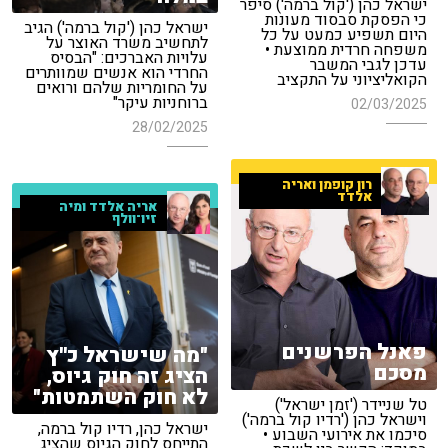
ישראל כהן ('קול ברמה') סיפר
כי הפסקת סבסוד מעונות
ישראל כהן ('קול ברמה') הגיב
היום תשפיע כמעט על כל
לתחשיב משרד האוצר על
משפחה חרדית ממוצעת •
עלויות האברכים: "הבסיס
עדכן לגבי המשבר
החרדי הוא אנשים שמוותרים
הקואליציוני על התקציב
על החומריות שלהם ורואים
ברוחניות עיקר"
02/03/2025
28/02/2025
רון קופמן ואריה
אלדד
אריה אלדד ומיה
זיו־וולף
פאנל הפרשנים
"מה שישראל כ''ץ
מסכם
הציג זה חוק גיוס,
לא חוק השתמטות"
טל שניידר ('זמן ישראל')
וישראל כהן ('רדיו קול ברמה')
ישראל כהן, רדיו קול ברמה,
סיכמו את אירועי השבוע •
התייחס לחוק הגיוס שהציג