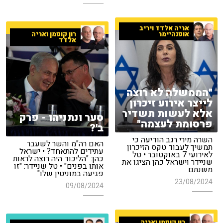
אריה אלדד ויריב
אופנהיימר
רון קופמן ואריה
אלדד
"הממשלה לא רוצה
לייצר אירוע זיכרון
אלא לעשות תשדיר
סער ונתניהו - פרק
פרסומת לעצמה"
ב'?
השרה מירי רגב הודיעה כי
האם רה"מ והשר לשעבר
תמשיך לעבוד טקס הזיכרון
עתידים להתאחד? • ישראל
לאירועי 7 באוקטובר • טל
כהן: "הליכוד היה רוצה לראות
שניידר וישראל כהן הציגו את
אותו בפנים" • טל שניידר: "זו
משנתם
פגיעה במוניטין שלו"
23/08/2024
09/08/2024
רון קופמן ואריה