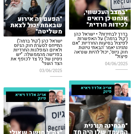
"במצב העכשווי,
אנחנו כן רואים
"הפעם זה אירוע
לכידות חרדית"
שבאמת יכול לצאת
משליטה"
בדרך לבחירות? • ישראל כהן
('קול ברמה') על האפשרות
ישראל כהן ('קול ברמה')
לפיצול בסיעות החרדיות: "אם
התייחס לסערת חוק הגיוס
נתניהו יאמר 'הבאתי טיוטת
ולאיום המפלגות החרדיות
חוק גיוס', יכול להיות שנראה
בפרישה מהממשלה: "יש
פיצול"
ניסיון של כל צד לכופף את
הצד השני"
04/06/2025
03/06/2025
אריה אלדד ויאיא
פינק
אריה אלדד ויאיא
פינק
"מבחינה תורנית
המעמד שלו היה חד
"צה''ל חושב שאולי