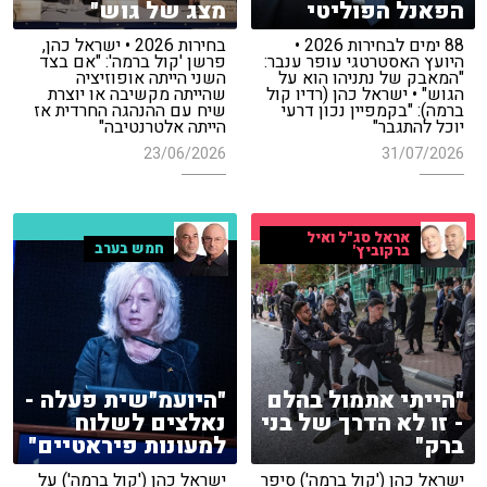
הפאנל הפוליטי
מצג של גוש"
88 ימים לבחירות 2026 •
בחירות 2026 • ישראל כהן,
היועץ האסטרטגי עופר ענבר:
פרשן 'קול ברמה': "אם בצד
"המאבק של נתניהו הוא על
השני הייתה אופוזיציה
הגוש" • ישראל כהן (רדיו קול
שהייתה מקשיבה או יוצרת
ברמה): "בקמפיין נכון דרעי
שיח עם ההנהגה החרדית אז
יוכל להתגבר"
הייתה אלטרנטיבה"
23/06/2026
31/07/2026
אראל סג"ל ואיל
חמש בערב
ברקוביץ'
"הייתי אתמול בהלם
"היועמ"שית פעלה -
- זו לא הדרך של בני
נאלצים לשלוח
ברק"
למעונות פיראטיים"
ישראל כהן ('קול ברמה') סיפר
ישראל כהן ('קול ברמה') על