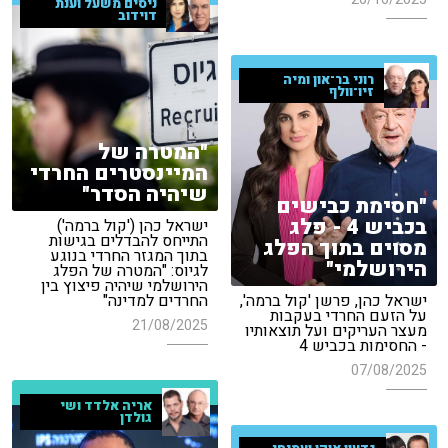
ניסים משעל וענת
דוידוב
רוני בר־און ומיה
זיו־וולף
"המטרה של
המיינסטרים החרדי
שיהיה הסדר"
"חסימת כבישים
בכביש 4 - פלג
ישראל כהן ('קול ברמה')
התייחס להבדלים בגישות
מסוים בתוך הפלג
בתוך המגזר החרדי בנוגע
הירושלמי"
לגיוס: "המטרה של הפלג
הירושלמי שיהיה פיצוץ בין
ישראל כהן, פרשן 'קול ברמה',
החרדים למדינה"
על הזעם החרדי בעקבות
21/08/2025
מעצר העריקים ועל תוצאותיו
- החסימות בכביש 4
07/08/2025
אריה אלדד ושי
גולדן