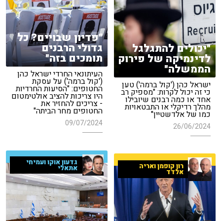
"פדיון שבויים? כל
גדולי הרבנים
"יכולים להתגלגל
תומכים בזה"
לדינמיקה של פירוק
הממשלה"
העיתונאי החרדי ישראל כהן
('קול ברמה') על עסקת
ישראל כהן ('קול ברמה') טען
החטופים: "הסיעות החרדיות
כי זה יכול לקרות: "מספיק רב
היו צריכות להציב אולטימטום
אחד או כמה רבנים שיובילו
- צריכים להחזיר את
מהלך רדיקלי או התבטאויות
החטופים מחר הביתה"
כמו של אלדשטיין"
09/07/2024
26/06/2024
גדעון אוקו ועמיחי
רון קופמן ואריה
אתאלי
אלדד