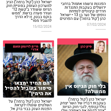
ישראל כהן ('קול ברמה') הגיב
הפגנות נרשמו אתמול ברחבי
למערכון העוסק בסוגיית חוק
ירושלים בעקבות התנגדות
הגיוס ששודר ב'קשת 12'
חרדים קיצוניים לנתיחת
ועורר סערה ברשת: "ממש
גופתו של נער בן 13 • ישראל
בוקס בבטן, זו לא הדרך
כהן ('קול ברמה') עם הפרטים
להעביר מסר"
07/02/2024
15/02/2024
סיון כהן
חיים לוינסון ונועם
אדרי
"הם תמיד ימצאו
בלי חוק הגיוס אין
סיפור בשביל להפיל
ממשלה?
את הימין"
ישראל כהן ('קול ברמה')
ישראל כהן ('קול ברמה') על
בעקבות דבריו של השר יצחק
השלטים שנטלו לקראת
גולדקנופף, לגבי חוק הגיוס:
הפגנת הענק בבני ברק אל
"צריך לקחת את האמירה שלו