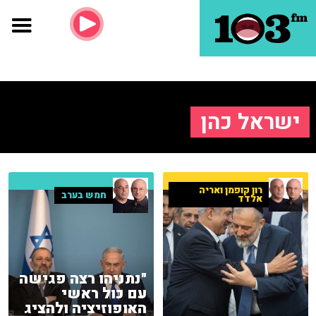
ישראל כהן
רון קופמן ואריה
חמש בערב
אלדד
"נתניהו רצה פגישה
עם כול ראשי
האופוזיציה ולהציג