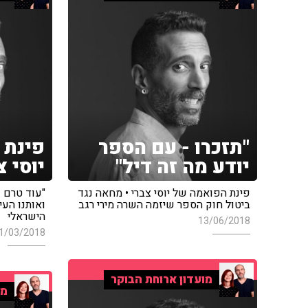
"תזכרו - עם הספר
פינת 
יודע מה זה דיל"
יוסי צ
פינת הפואמה של יוסי צברי • מחאה נגד
"עוד טרם 
ביטול חוק הספר שיזמה השרה מירי רגב
ואותנו העי
הישראלי
13/06/2018
1/03/2018
מועדון ארוחת הבוקר
מו