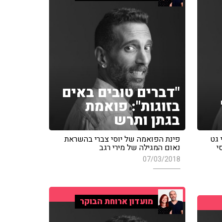
"דברים טובים באים
בזוגות": פואמת
בגתן ותרש
 גט
פינת הפואמה של יוסי צברי בהשראת
י
נאום המגילה של מירי רגב
07/03/2018
מועדון ארוחת הבוקר