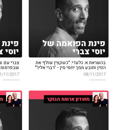
פינת הפואמה של
פינת 
יוסי צברי
יוסי צ
בהשראת א. גלעדי: "כשקצין שולף את
צברי עם שי
הפין ותובע ממך יחסי מין - 'דברי אליו'"
שבפרסומות
1/11/2017
08/11/2017
מועדון ארוחת הבוקר
מו