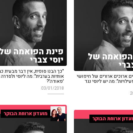
פינת הפואמה של
הפואמה של
יוסי צברי
ברי
"כך הבנו סופית, אין דבר מבעית כ
ם ארוכים ארורים של חיפושי
אותיות בערבית": מה ליוסי ולסדרה
עילויות": מה יש ליוסי נגד
'פאודה'?
03/01/2018
2
מועדון ארוחת הבוקר
עדון ארוחת הבוקר