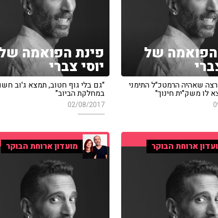
הפואמה של
פינת הפואמה של
ברי
יוסי צברי
רצה שאהיה הרמטכ"ל התימני
"גם בלי גוף חטוב, תמצא ג'וב חשו
א לו משק"ית חינוך"
במחלקת הביוב"
02/08/2017
0
עדון ארוחת הבוקר
מועדון ארוחת הבוקר