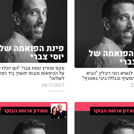
פינת הפואמה של
הפואמה של
יוסי צברי
ברי
מקס ומוריץ נוסח צברי: "הם יוכלו 
לנשיא רובי ריבלין: "הביא
על הכיסאות והבוס ימשיך ביד רמה
סעיף ובגללו ביבי באטרף"
לשלוט"
29/11/2017
2
עדון ארוחת הבוקר
מועדון ארוחת הבוקר