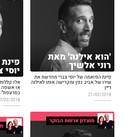
'הוא אילנה' מאת
פינת 
רוני אלשיך
יוסי צ
פינת הפואמה של יוסי צברי מחדשת את
שירו של אביב גפן ומקדישה אותו לאילנה
אלו קללות 
דיין
או אשפה מ
בסרעפת"
21/02/2018
7/02/2018
מועדון ארוחת הבוקר
מו