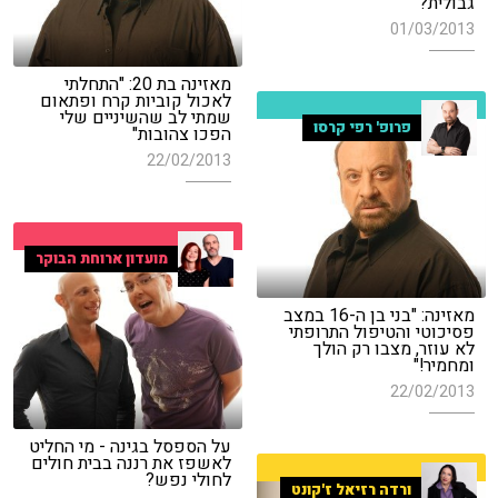
גבולית?"
01/03/2013
מאזינה בת 20: "התחלתי
לאכול קוביות קרח ופתאום
שמתי לב שהשיניים שלי
פרופ' רפי קרסו
הפכו צהובות"
22/02/2013
מועדון ארוחת הבוקר
מאזינה: "בני בן ה-16 במצב
פסיכוטי והטיפול התרופתי
לא עוזר, מצבו רק הולך
ומחמיר!"
22/02/2013
על הספסל בגינה - מי החליט
לאשפז את רננה בבית חולים
לחולי נפש?
ורדה רזיאל ז'קונט