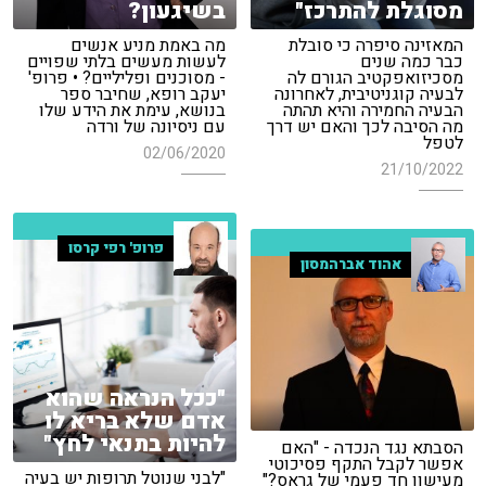
מסוגלת להתרכז"
בשיגעון?
המאזינה סיפרה כי סובלת
מה באמת מניע אנשים
כבר כמה שנים
לעשות מעשים בלתי שפויים
מסכיזואפקטיב הגורם לה
- מסוכנים ופליליים? • פרופ'
לבעיה קוגניטיבית, לאחרונה
יעקב רופא, שחיבר ספר
הבעיה החמירה והיא תהתה
בנושא, עימת את הידע שלו
מה הסיבה לכך והאם יש דרך
עם ניסיונה של ורדה
לטפל
02/06/2020
21/10/2022
פרופ' רפי קרסו
אהוד אברהמסון
"ככל הנראה שהוא
אדם שלא בריא לו
להיות בתנאי לחץ"
הסבתא נגד הנכדה - "האם
אפשר לקבל התקף פסיכוטי
"לבני שנוטל תרופות יש בעיה
מעישון חד פעמי של גראס?"