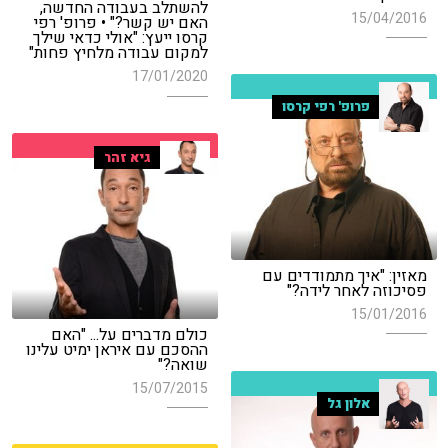
להשתלב בעבודה החדשה,
15/04/2016
האם יש קשר?" • פרופ' רפי
קרסו ייעץ: "אולי כדאי שילך
למקום עבודה מלחיץ פחות"
17/01/2020
פרופ' רפי קרסו
גיא זהר
מאזין: "איך מתמודדים עם
פסיכוזה לאחר לידה?"
15/01/2016
כולם מדברים על... "האם
ההסכם עם איראן ימיט עלינו
שואה?"
15/07/2015
אלון גל