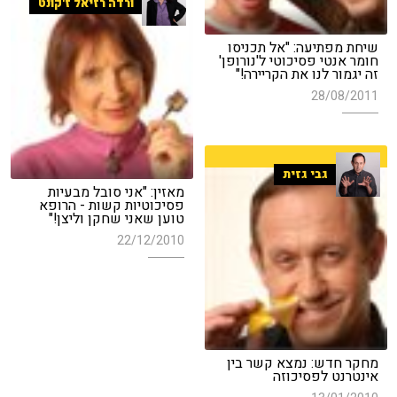
ורדה רזיאל ז'קונט
שיחת מפתיעה: "אל תכניסו
חומר אנטי פסיכוטי ל'נורופן'
זה יגמור לנו את הקריירה!"
28/08/2011
גבי גזית
מאזין: "אני סובל מבעיות
פסיכוטיות קשות - הרופא
טוען שאני שחקן וליצן!"
22/12/2010
מחקר חדש: נמצא קשר בין
אינטרנט לפסיכוזה