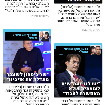
בהחלטת רה"מ לפטר את ראש
השב"כ • בהמשך תהה: "למה
ח"כ בועז ביסמוט (הליכוד)
לא שואלים האם בג"ץ יכולים
נתן את דעתו על הפגישה בין
להתערב בסמכותו של רה"מ?"
ראש הממשלה לנשיא ארה"ב:
23/03/2025
"יעדי המלחמה הם ברורים,
הם לא השתנו ואחד לא סותר
את השני"
04/02/2025
ענת דוידוב וניסים
משעל
גדעון אוקו ועמיחי
אתאלי
"שר ביטחון לשעבר
מתדלק את אויבינו"
"יש לנו יועמ"שית
ח"כ בועז ביסמוט (הליכוד)
לעומתית שלא
יצא בתקיפות נגד ההתבטאות
מאפשרת לעבוד"
של משה (בוגי) יעלון, על
חשש ל'טיהור אתני' בעזה:
ח"כ בועז ביסמוט על דברי
"פוגע פגיעה ישירה בכל
השר קרעי נגד היועמ"שית:
החזית המדינית"