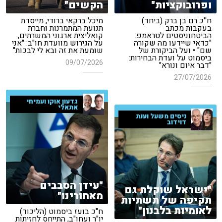
ופרובוקציות"
הקשים"
ח''כ רם בן ברק (ביחד)
מיכל ברקאי ברודי, מייסדת
בעקבות מכתב
תנועת המתמרנות וחברת
הביטחוניסטים לטראמפ:
קואליצית ארגוני המשרתים,
"כדאי שיידעו מה שקורה
על הגירוש מוועדת חו"ב: "אני
שם" • ועל הביקורת של
שומעת את זה ובא לי לבכות"
ביסמוט על ועדת הבחירות:
09/07/2026
"דבר איום ונורא"
27/07/2026
גדעון אוקו ועמיחי
אתאלי
ניסים משעל וענת
דוידוב
"עידן הסבבים
"ישראל שוקלת גם
מאחורינו"
תקיפה של תשתיות
לאומיות בלבנון"
ח"כ בועז ביסמוט (הליכוד)
יו"ר ועחו"ב, התייחס לחזיתות