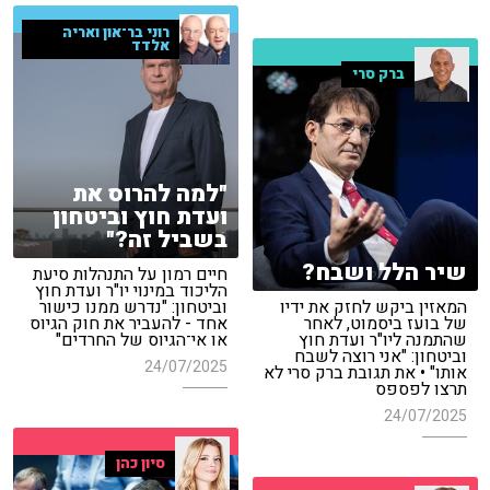
רוני בר־און ואריה
אלדד
ברק סרי
"למה להרוס את
ועדת חוץ וביטחון
בשביל זה?"
שיר הלל ושבח?
חיים רמון על התנהלות סיעת
הליכוד במינוי יו"ר ועדת חוץ
המאזין ביקש לחזק את ידיו
וביטחון: "נדרש ממנו כישור
של בועז ביסמוט, לאחר
אחד - להעביר את חוק הגיוס
שהתמנה ליו"ר ועדת חוץ
או אי־הגיוס של החרדים"
וביטחון: "אני רוצה לשבח
24/07/2025
אותו" • את תגובת ברק סרי לא
תרצו לפספס
24/07/2025
סיון כהן