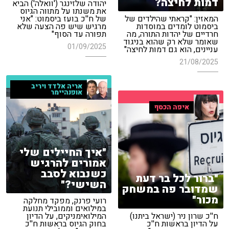
דמות לחיצה?
יהודה שלזינגר ('וואלה') הביא
את משנתו על מתווה הגיוס
המאזין: "קראתי שהילדים של
של ח''כ בועז ביסמוט: "אני
ביסמוט לומדים במוסדות
מרגיש שיש פה הצעה שלא
חרדיים של יהדות התורה, מה
תפורה עד הסוף"
שאומר שלא רק שהוא בניגוד
01/09/2025
עניינים, הוא גם דמות לחיצה"
21/08/2025
אריה אלדד ויריב
אופנהיימר
איפה הכסף
"איך החיילים שלי
אמורים להרגיש
כשנבוא לסבב
"ברור לכל בר דעת
השישי?"
שמדובר פה במשחק
מכור"
רועי פרנק, מפקד מחלקה
במילואים וממובילי תנועת
ח''כ שרון ניר (ישראל ביתנו)
המילואימניקים, על הדיון
על הדיון בראשות ח''כ
בחוק הגיוס בראשות ח''כ