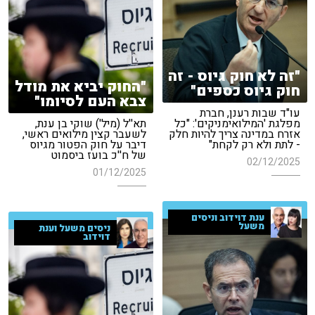
"זה לא חוק גיוס - זה
"החוק יביא את מודל
חוק גיוס כספים"
צבא העם לסיומו"
עו"ד שבות רענן, חברת
מפלגת 'המילואימניקים': "כל
תא''ל (מיל') שוקי בן ענת,
אזרח במדינה צריך להיות חלק
לשעבר קצין מילואים ראשי,
- לתת ולא רק לקחת"
דיבר על חוק הפטור מגיוס
של ח''כ בועז ביסמוט
02/12/2025
01/12/2025
ענת דוידוב וניסים
משעל
ניסים משעל וענת
דוידוב