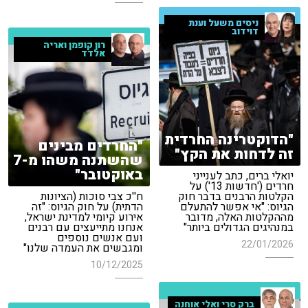
ניסים משעל וענת
דוידוב
רון קופמן ואריה
אלדד
"הדוקטרינה החרדית
"החרדים מבינים
זה לדחות את הקץ"
שהשתנה משהו מ-7
באוקטובר"
יואלי ברים, כתב לענייני
חרדים ('חדשות 13') על
הקלטות הרבנים בדבר חוק
ח''כ צבי סוכות (הציונות
הגיוס: "אי אפשר להתעלם
הדתית) על חוק הגיוס: "זה
מההקלטות האלה, מדובר
אירוע קיומי למדינת ישראל,
במנהיגים הגדולים ביותר"
אנחנו מתייעצים עם רבנים
ועם אנשים נוספים
22/01/2026
ומגבשים את העמדה שלנו"
10/12/2025
ברק סרי ואלי אוחנה