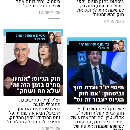
ביסמוט בחוק הגיוס: "כפי
ביסמוט: "היה לוחם אחד
שכולם יודעים, מונה רק
שדיבר בכל הוועדה"
למשימה אחת: לחוקק את
12/08/2025
חוק ההשתמטות"
12/08/2025
ניסים משעל וענת
דוידוב
גדעון אוקו ועמיחי
אתאלי
חוק הגיוס: "אנחנו
מתים בזמן הזה ומי
מינוי יו"ר ועדת חוץ
שלא מת נשחק"
וביטחון: "אם חוק
הגיוס יעבור זה נס"
רס"ל (מיל') ניר יששכר,
ממובילי תנועת
ישי כהן ('כיכר השבת') על
המילואימניקים 'הרבעון
חוק הגיוס • על הדחת ח"כ
הרביעי', הביא את עמדתו על
אדלשטיין: "זה יותר אירוע של
גיוס החרדים: "הזמן מתקתק,
ענישה כלפי חוץ, מה קורה
סופרים לוחמים לא תהליכים"
למישהו שממרה את פיו של
07/08/2025