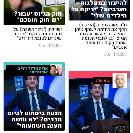
להיעזר במפלגות
הערביות? "יריקה על
חוק הגיוס יעבור?
הילדים שלי"
"יש חוק מוסכם"
ח"כ משה סעדה (הליכוד)
תקף את היוזמה לשתף איתן
ישי כהן ('כיכר השבת') על
פעולה כדי לאשר את חוק
חוק הגיוס הנרקם: "יש בו
הגיוס: "בז לחברי הכנסת
שינויים לטובת החרדים"
שמתחבקים עם אותם
06/11/2025
אנשים"
30/11/2025
אריה אלדד ויריב
אופנהיימר
גיא פלג
הצעת ביסמוט לגיוס
חרדים? "לא נותנת
מענה משמעותי"