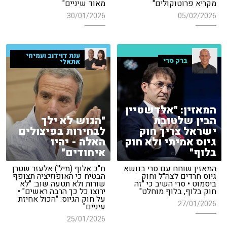
מקריא פרוטוקולים"
מאוד שיניים"
30/01/2026
05/02/2026
ענת דוידוב ועמיחי
ברק סרי
אתאלי
המאזין: "אלדשטיין
הבין שלטובת
"הגוש לא ילך
ישראל צריך חוק
לבחירות בפיצולים
גיוס אמיתי ולא חוק
האלה - יהיו
בלוף"
איחודים"
המאזין שוחח עם סרי בנושא
ח"כ אלוף (מיל') אלעזר שטרן
גיוס חרדים לצה"ל וחוק
הבטיח כי האופוזיציה תצופף
ביסמוט • סרי השיב כי "זה
שורות ולא תטעה שוב: "לא
חוק בלוף, בלוף מוחלט"
ירוצו כל כך הרבה ראשים" •
על חוק הגיוס: "הכול אחיזת
27/01/2026
עיניים"
25/01/2026