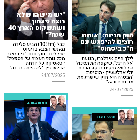
"יש מישהו שלא
רוצה ניצחון
ושתשקוט הארץ 40
שנה?"
חוק הגיוס: "אנחנו
רוצים להיפגש עם
כבל (103fm) הביע סלידה
ח"כ ביסמוט"
מאנשי הצבא בדימוס
שעולים בתקשורת: "די נמאס
לילך חיים אידלברג, תנועת
מכל נותני העצות על הספסל"
'אל הדגל', שיקפה את תסכול
• טאטיקה על הדחת
המילואימניקים ברקע הדחת
אדלשטיין: "לא הייתה ברירה"
יולי אדלשטיין • הוסיפה:
24/07/2025
"המטרה היא חוק שישרת את
מדינת ישראל"
24/07/2025
חמש בערב
חמש בערב