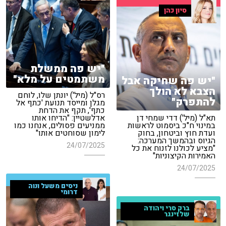
סיון כהן
"יש פה ממשלת
משתמטים על מלא"
"יש פה שחיקה אבל
הצבא לא הולך
רס"ל (מיל') יונתן שלו, לוחם
להתפרק"
מגלן ומייסד תנועת 'כתף אל
כתף', תקף את הדחת
תא"ל (מיל') דדי שמחי דן
אדלשטיין: "הדיחו אותו
במינוי ח"כ ביסמוט לראשות
ממניעים פסולים, אנחנו כמו
ועדת חוץ וביטחון, בחוק
לימון שסוחטים אותו"
הגיוס ובהמשך המערכה:
24/07/2025
"מציע לכולנו לזנוח את כל
האמירות הקיצוניות"
24/07/2025
ניסים משעל ונוה
דרומי
ברק סרי ויהודה
שלזינגר