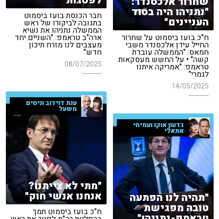
לפסגות"
שחרור אלכסנדר:
"נתניהו היה בסוד
חבר הכנסת בועז ביסמוט
העניינים"
בתגובה לביקורו של ראש
הממשלה נתניהו את נשיא
ח"כ בועז ביסמוט על שחרור
ארה"ב טראמפ: "השניים יחד
החייל עידן אלכסנדר משבי
מעצבים לנו מזרח תיכון
חמאס: "הממשלה עובדת
חדש"
קשה" • על החשש מעסקאות
08/07/2025
טראמפ: "אמריקה איתנו
לגמרי"
14/05/2025
ענת דוידוב וניסים
משעל
גדעון אוקו ועמיחי
אתאלי
"מתי לא צייתנו?
אנחנו אנשי חוק"
"תהיה לנו הפתעה
טובה מפגישת
ח"כ בועז ביסמוט תמך
טראמפ-נתניהו"