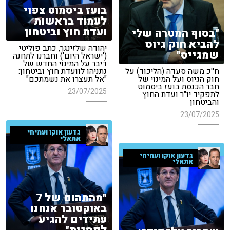
בועז ביסמוט צפוי
לעמוד בראשות
ועדת חוץ וביטחון
"בסוף המטרה שלי
להביא חוק גיוס
יהודה שלזינגר, כתב פוליטי
שמגייס"
('ישראל היום') וחברנו לתחנה
דיבר על המינוי החדש של
ח''כ משה סעדה (הליכוד) על
נתניהו לוועדת חוץ וביטחון:
חוק הגיוס ועל המינוי של
"אל תעצרו את נשמתכם"
חבר הכנסת בועז ביסמוט
23/07/2025
לתפקיד יו"ר ועדת החוץ
והביטחון
23/07/2025
גדעון אוקו ועמיחי
אתאלי
גדעון אוקו ועמיחי
אתאלי
"מהתהום של 7
באוקטובר אנחנו
עתידים להגיע