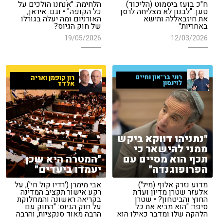
ח"כ בועז ביסמוט (הליכוד)
הלחימה: "אנחנו הולכים על
טען: "לבנון לא מצליחה לרסן
כל הקופה" • וגם: איראן,
את חיזבאללה ותישא
האורניום ומה יעלה בגורלו
באחריות"
של חוק הגיוס?
19/05/2026
12/03/2026
רוני בר־און וחיים
רון קופמן ואריה
לוינסון
אלדד
"נתניהו דווקא ביקש
ממני להישאר כי
תכף הוא מסיים עם
"המטרה היא שכן
הפרופוגנדה"
יעמדו ביעדים"
מדוע נזרק אלוף (מיל')
אבי מימרן ('רדיו קול חי'), על
אלעזר שטרן מדיון ועדת
רקע אישור תקציב המדינה
החוץ והביטחון? • שטרן
בקריאה ראשונה והמחלוקת
סיפר: "הוא מביא את כל
על חוק הגיוס: "החוק עם
הלהקה שלו ומדבר כאילו הוא
הרבה מאוד סנקציות, והרבה