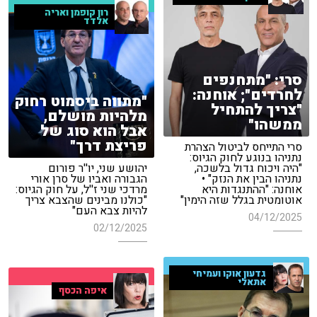
רון קופמן ואריה
אלדד
סרי: "מתחנפים
לחרדים"; אוחנה:
"מתווה ביסמוט רחוק
"צריך להתחיל
מלהיות מושלם,
ממשהו"
אבל הוא סוג של
פריצת דרך"
סרי התייחס לביטול הצהרת
נתניהו בנוגע לחוק הגיוס:
"היה ויכוח גדול בלשכה,
יהושע שני, יו''ר פורום
נתניהו הבין את הנזק" •
הגבורה ואביו של סרן אורי
אוחנה: "ההתנגדות היא
מרדכי שני ז''ל, על חוק הגיוס:
אוטומטית בגלל שזה הימין"
"כולנו מבינים שהצבא צריך
להיות צבא העם"
04/12/2025
02/12/2025
גדעון אוקו ועמיחי
אתאלי
איפה הכסף