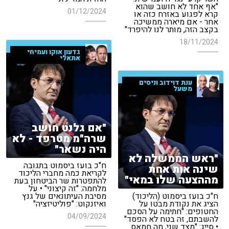
"אף אחד לא חושב שהוא
01/12/2024
קרא לפגוע באזרח כזה או
אחר - אם מיארה ממשיכה
בקצב הזה, מותר לנו להיפרד"
18/11/2024
גדעון אוקו ועמיחי
אתאלי
ענת דוידוב וניסים
משעל
"אם גלנט חושב
שרה"מ מטרפד - לא
היה נשאר"
"ראש הממשלה לא
ח"כ בועז ביסמוט בתגובה
שינה אות אחת
לקריאת כמה מחברי הליכוד
מההצעה שלו במאי"
להתפטרות שר הביטחון בעת
מלחמה: "זה קיצוני" • על
ח"כ בועז ביסמוט (הליכוד)
מסיבת העיתונאים של גנץ
הציג את נקודת מבטו על
ואיזנקוט: "פוליטיזציה"
החטופים: "חתימה על הסכם
04/09/2024
להשבתם, זה בטח לא הפסד"
• סייג: "מצד שני, מה חמאס