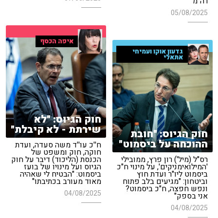
רה"מ"
05/08/2025
איפה הכסף
גדעון אוקו ועמיחי
אתאלי
חוק הגיוס: "לא
שירתת - לא קיבלת"
חוק הגיוס: "חובת
ההוכחה על ביסמוט"
ח''כ עו''ד משה סעדה, ועדת
חוקה, חוק ומשפט של
רס"ל (מיל') רון פרץ, ממובילי
הכנסת (הליכוד) דיבר על חוק
'המילואימניקים', על מינוי ח"כ
הגיוס ועל מינויו של בועז
ביסמוט ליו"ר ועדת חוץ
ביסמוט: "הבטיח לי שאהיה
וביטחון: "מגיעים בלב פתוח
מאוד מעורב בכתיבתו"
ונפש חפצה, ח"כ ביסמוט?
04/08/2025
אני בספק"
04/08/2025