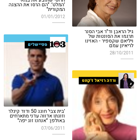
'המלט': "הם הרסו את ההצגה
המקורית"
01/01/2012
גיל הראבן וד"ר אבי הסנר
תרגמו את הסונטות של
ויליאם שקספיר - האזינו
ספיישלים
לריאיון עמם
28/10/2011
ורדה רזיאל ז'קונט
'בית צבי' חוגג 50 ודוד קיגלר
וזוגתו אדווה עדני מתארחים
באולפן: "אנחנו זוג יפה"
07/06/2011