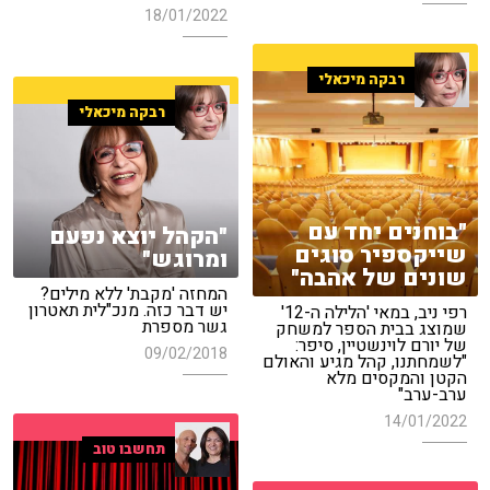
18/01/2022
רבקה מיכאלי
רבקה מיכאלי
"בוחנים יחד עם
"הקהל יוצא נפעם
שייקספיר סוגים
ומרוגש"
שונים של אהבה"
המחזה 'מקבת' ללא מילים?
יש דבר כזה. מנכ"לית תאטרון
רפי ניב, במאי 'הלילה ה-12'
גשר מספרת
שמוצג בבית הספר למשחק
של יורם לוינשטיין, סיפר:
09/02/2018
"לשמחתנו, קהל מגיע והאולם
הקטן והמקסים מלא
ערב-ערב"
14/01/2022
תחשבו טוב