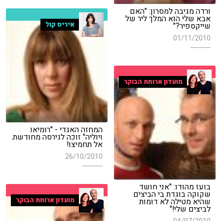
ורדה מגיבה למסרון: "האם
אבא שלי הוא המלך ליר של
איריס קול
שייקספיר?"
01/11/2010
מועדון ארוחת הבוקר
המחזה האגדי - "רומיאו
ויוליה" זוכה לגירסה מחודשת.
אל תחמיצו!
26/10/2010
בועז מהודו: "אני חושד
שקוקה בוגדת בי הביצים
מועדון ארוחת הבוקר
שהיא מטילה לא דומות
לביצים שלי!"