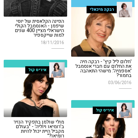
רבקה מיכאלי
הפינה הקלאסית של יוסי
שיפמן - האנסמבל הקולי
הישראלי מציין 400 שנים
למות שייקספיר
18/11/2016
'חלום ליל קיץ' - רבקה חיה
את החלום עם חברי אנסמבל
איריס קול
'אספמיה': מישהי התאהבה
בחמור?
03/06/2016
איריס קול
מולי שולמן בתפקיד הנזיר
ב'רומיאו ויוליה' - "בעולם
מקביל היית יכול להיות
רומיאו?"