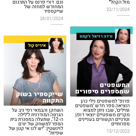
מול הקהל"
וגם: דורי פרנס על התרגום
המחודש למחזה של
22/11/2024
שייקספיר
26/01/2024
ורדה רזיאל ז'קונט
איריס קול
המשפטים
שמספרים סיפורים
שייקספיר בשוק
התקווה
פרופ' למשפטים נילי כהן
הוציאה ספר חדש 'משפטים
ומילים', שבו ניתן למצוא
השחקן והבמאי רפי ניב על
מקרים משפטיים יוצאי דופן
הגרסה המודרנית ל'לילה
וטרגיים הקשורים בעניינים
ה-12', שתעלה במסגרת בית
ספרותיים
הספר למשחק של יורם
לוינשטין: "יש לנו אי קטן של
13/12/2022
שפיות"