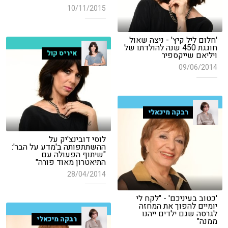
10/11/2015
'חלום ליל קיץ' - ניצה שאול
חוגגת 450 שנה להולדתו של
איריס קול
ויליאם שייקספיר
09/06/2014
רבקה מיכאלי
לוסי דובינצ'יק על
ההשתתפותה ב'מדע על הבר':
"שיתוף הפעולה עם
התיאטרון מאוד פורה"
28/04/2014
'כטוב בעיניכם' - "לקח לי
יומיים להפוך את המחזה
לגרסה שגם ילדים ייהנו
רבקה מיכאלי
ממנה"