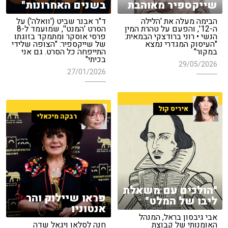
שייקספיר מאוהבת
בשנים האחרונות"
הבימה מעלה את 'הלילה
ד"ר אבנר שביט ('וואלה') על
ה-12', והפעם על טהרת המין
הסרט 'המנט'', שמועמד ל-8
הנשי • רוני ברודצקי הבמאית:
פרסי אוסקר ומתמקד בזוגתו
"העיסוק המגדרי נמצא
של שייקספיר: "הצופה שלידי
במקור"
התייפחה כל הסרט. גם אני
בכיתי"
29/05/2026
27/01/2026
איריס קול
רבקה מיכאלי
"הולכים עם משאלת
פראו שיילוק והר
ליבו של המלט"
אנטוניו
אבי גיבסון בראל, המנהל
האומנותי של קבוצת
חנה לסלאו ויגאל שדה