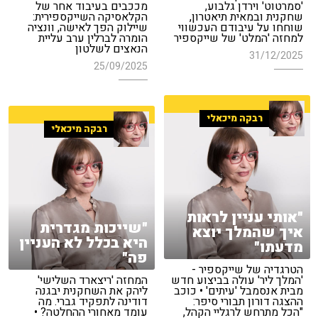
'סמרטוט' וירדן גלבוע,
מככבים בעיבוד אחר של
שחקנית ובמאית תיאטרון,
הקלאסיקה השייקספירית:
שוחחו על עיבודם העכשווי
שיילוק הפך לאישה, וונציה
למחזה 'המלט' של שייקספיר
הומרה לברלין ערב עליית
הנאצים לשלטון
31/12/2025
25/09/2025
רבקה מיכאלי
רבקה מיכאלי
"אותי עניין לראות
"שייכות מגדרית
איך שהמלך יוצא
היא בכלל לא העניין
מדעתו"
פה"
הטרגדיה של שייקספיר -
'המלך ליר' עולה בביצוע חדש
המחזה 'ריצארד השלישי'
מבית אנסמבל 'עיתים' • כוכב
ליהק את השחקנית יבגנה
ההצגה דורון תבורי סיפר:
דודינה לתפקיד גברי. מה
"הכל מתרחש לרגליי הקהל,
עומד מאחורי ההחלטה? •