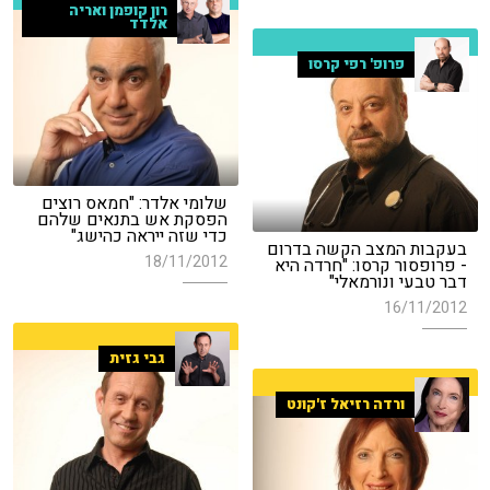
רון קופמן ואריה
אלדד
פרופ' רפי קרסו
שלומי אלדר: "חמאס רוצים
הפסקת אש בתנאים שלהם
כדי שזה ייראה כהישג"
בעקבות המצב הקשה בדרום
18/11/2012
- פרופסור קרסו: "חרדה היא
דבר טבעי ונורמאלי"
16/11/2012
גבי גזית
ורדה רזיאל ז'קונט