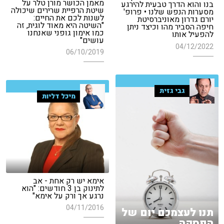
מאמן הכושר מורן טלר על
בנו והוא הדרך טבעית להירגע
שיטת הרפיית שרירים שיכולה
מסערות הנפש שלנו • פרופ'
לשנות לכם את החיים:
יורם גדרון מאוניברסיטת
"השיטה היא מאוד לוגית, זה
חיפה הסביר מהו וכיצד ניתן
כמו אימון גופני שאנחנו
להפעיל אותו
עושים"
04/12/2022
06/10/2019
גבי גזית
מיכל דליות
אימא יש רק אחת - אב
לתינוק בן 3 חודשים: "הוא
נרגע אך ורק על אימא"
04/11/2016
תנו לעצמכם יום של
הפסקה