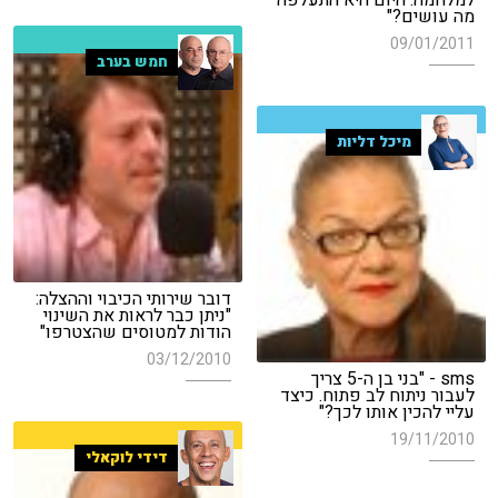
למלחמה. היום היא התעלפה
מה עושים?"
09/01/2011
חמש בערב
מיכל דליות
דובר שירותי הכיבוי וההצלה:
"ניתן כבר לראות את השינוי
הודות למטוסים שהצטרפו"
03/12/2010
sms - "בני בן ה-5 צריך
לעבור ניתוח לב פתוח. כיצד
עליי להכין אותו לכך?"
19/11/2010
דידי לוקאלי