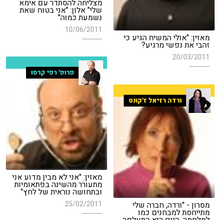
מצליחה להסתדר עם אימא
שלי" אלון: "אני בטוח שאת
נשמעת כמוה"
10/06/2011
מאזין: "אולי המשיח הגיע כי
זהבי את נפשי מרגיע?
20/03/2011
פרופ' רפי קרסו
ורדה רזיאל ז'קונט
מאזין: "אני לא מבין מדוע אני
מתעורר מהשינה בפתאומיות
ובתחושה נוראית של לחץ"
25/02/2011
מסרון - "ורדה, חברה שלי
מתייחסת למבחנים כמו