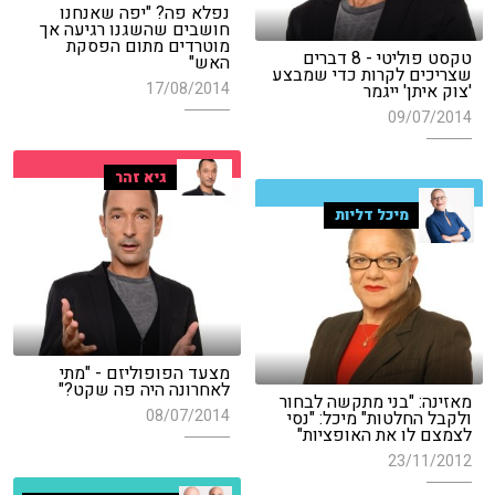
נפלא פה? "יפה שאנחנו
חושבים שהשגנו רגיעה אך
מוטרדים מתום הפסקת
טקסט פוליטי - 8 דברים
האש"
שצריכים לקרות כדי שמבצע
17/08/2014
'צוק איתן' ייגמר
09/07/2014
גיא זהר
מיכל דליות
מצעד הפופוליזם - "מתי
לאחרונה היה פה שקט?"
מאזינה: "בני מתקשה לבחור
08/07/2014
ולקבל החלטות" מיכל: "נסי
לצמצם לו את האופציות"
23/11/2012