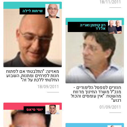
18/11/2011
שיחות לילה
רון קופמן ואריה
אלדד
מאזינה: "התלבטתי אם לפתוח
חנות לפרחים ומתנות, השבוע
החלטתי ללכת על זה"
18/09/2011
חוזרים לספסל הלימודים -
מנכ"ל משרד החינוך מדווח
מהשטח: "אין עומסים והכול
רגוע"
01/09/2011
יוסי סיאס