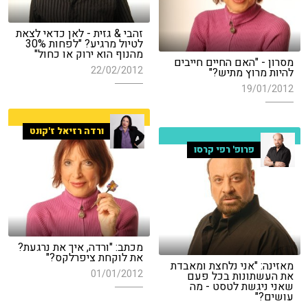
זהבי & גזית - לאן כדאי לצאת
לטיול מרגיע? "לפחות 30%
מהנוף הוא ירוק או כחול"
מסרון - "האם החיים חייבים
22/02/2012
להיות מרוץ מתיש?"
19/01/2012
ורדה רזיאל ז'קונט
פרופ' רפי קרסו
מכתב: "ורדה, איך את נרגעת?
את לוקחת ציפרלקס?"
מאזינה: "אני נלחצת ומאבדת
01/01/2012
את העשתונות בכל פעם
שאני ניגשת לטסט - מה
עושים?"