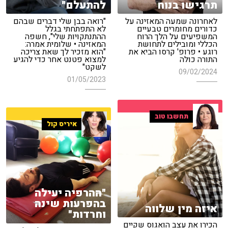
תרגישו בנוח
להתעלם"
לאחרונה שמעה המאזינה על
"רואה בבן שלי דברים שבהם
כדורים מחומרים טבעיים
לא התפתחתי בגלל
המשפיעים על הלך הרוח
ההתנתקויות שלי", חשפה
הכללי ומובילים לתחושת
המאזינה • שלומית אמרה:
רוגע • פרופ' קרסו הביא את
"הוא מזכיר לך שאת צריכה
התורה כולה
למצוא פטנט אחר כדי להגיע
לשקט"
09/02/2024
01/05/2023
תחשבו טוב
איריס קול
"ההרפיה יעילה
בהפרעות שינה
איזה מין שלווה
וחרדות"
הכירו את עצב הואגוס שקיים