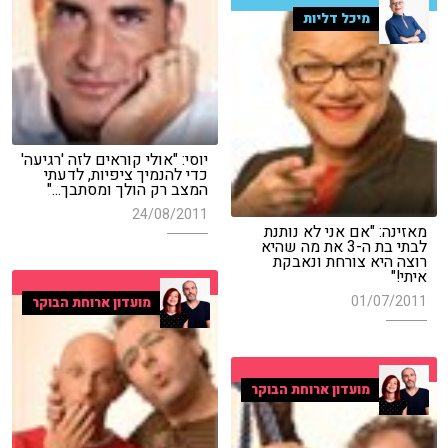
מיכל דליות
יוסי: "אולי קוראים לזה 'רגיעה'
כדי להנמיך ציפיות, לדעתי
המצב רק הולך ומסתבך..."
24/08/2011
מאזינה: "אם אני לא נותנת
לבתי בת ה-3 את מה שהיא
רוצה היא צורחת ונאבקת
איתי!"
01/07/2011
מועדון ארוחת הבוקר
מועדון ארוחת הבוקר