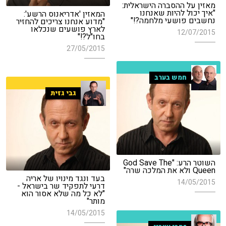
מאזין על ההסברה הישראלית:
"איך יכול להיות שאנחנו
המאזין 'אדריאנוס הרשע':
נחשבים פושעי מלחמה?!"
"מדוע אנחנו צריכים להחזיר
לארץ פושעים שנכלאו
12/07/2015
בחו"ל?!"
27/05/2015
חמש בערב
גבי גזית
השוטר הרע: "God Save The
Queen ולא את המלכה שרה"
בעד ונגד מינויו של אריה
14/05/2015
דרעי לתפקיד שר בישראל -
"לא כל מה שלא אסור הוא
מותר"
14/05/2015