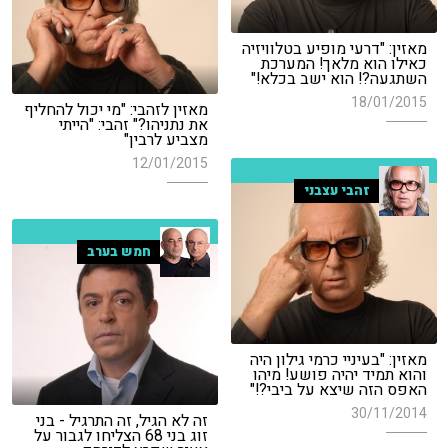
מאזין: "דרעי מופיע בטלוויזיה
כאילו הוא מלאך! המערכת
השתגעה?! הוא ישב בכלא!"
18/01/2015
מאזין לזהבי: "מי יכול להחליף
את נתניהו?" זהבי: "הייתי
מצביע לרבין"
12/01/2015
זהבי עצבני
חמש בערב
מאזין: "בעיניי כרמי גילון היה
והוא תמיד יהיה פושע! מיהו
האפס הזה שיצא על ביבי?!"
30/11/2014
זה לא הגיל, זה התרגיל - בני
זוג בני 68 הצליחו לגבור על