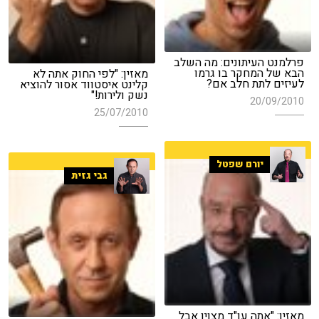
פרלמנט העיתונים: מה השלב
הבא של המחקר בו גרמו
מאזין: "לפי החוק אתה לא
לעיזים לתת חלב אם?
קלינט איסטווד אסור להוציא
נשק ולירות!"
20/09/2010
25/07/2010
יורם שפטל
גבי גזית
מאזין: "אתה עו"ד מצוין אבל