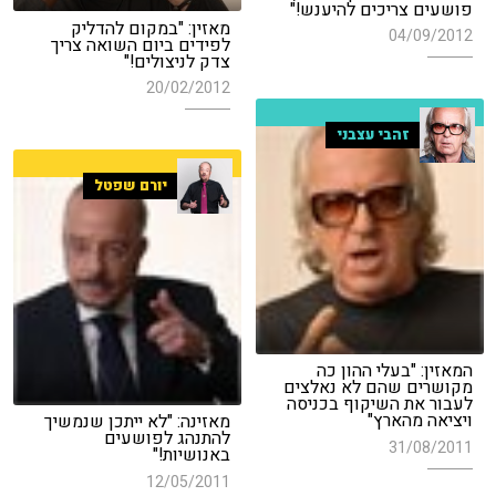
פושעים צריכים להיענש!"
מאזין: "במקום להדליק
04/09/2012
לפידים ביום השואה צריך
צדק לניצולים!"
20/02/2012
זהבי עצבני
יורם שפטל
המאזין: "בעלי ההון כה
מקושרים שהם לא נאלצים
לעבור את השיקוף בכניסה
ויציאה מהארץ"
מאזינה: "לא ייתכן שנמשיך
להתנהג לפושעים
31/08/2011
באנושיות!"
12/05/2011