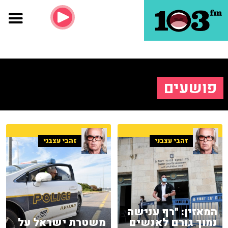
פושעים
זהבי עצבני
זהבי עצבני
המאזין: "רף ענישה
נמוך גורם לאנשים
משטרת ישראל על