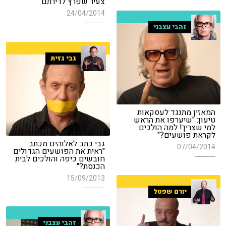
צעיר שפרץ לדירתם
24/04/2014
זהבי עצבני
גבי גזית
המאזין מתנגד לעסקאות
טיעון: "שיערפו את הראש
למי שצריך! למה הולכים
לקראת פושעים?"
גבי כתב לאלוהים מכתב:
07/04/2014
"ראית את הפושעים הגדולים
חובשים כיפה והולכים לבית
הכנסת?"
15/09/2013
יורם שפטל
זהבי עצבני