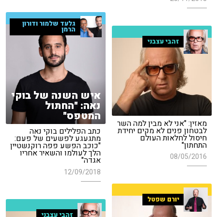
גלעד שלמור ודורון
הרמן
זהבי עצבני
איש השנה של בוקי
נאה: "החתול
המטפס"
מאזין: "אני לא מבין למה השר
לבטחון פנים לא מקים יחידת
כתב הפלילים בוקי נאה
חיסול לחלאות העולם
מתגעגע לפשעים של פעם:
התחתון"
"כוכב הפשע פפה רוקנשטיין
הלך לעולמו והשאיר אחריו
08/05/2016
אגדה"
12/09/2018
יורם שפטל
זהבי עצבני