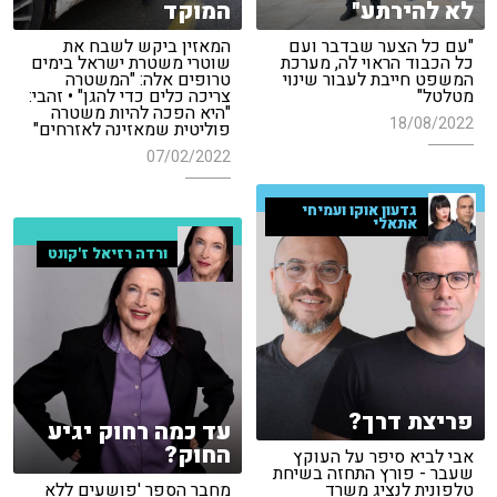
לא להירתע"
המוקד
"עם כל הצער שבדבר ועם
המאזין ביקש לשבח את
כל הכבוד הראוי לה, מערכת
שוטרי משטרת ישראל בימים
המשפט חייבת לעבור שינוי
טרופים אלה: "המשטרה
מטלטל"
צריכה כלים כדי להגן" • זהבי:
"היא הפכה להיות משטרה
18/08/2022
פוליטית שמאזינה לאזרחים"
07/02/2022
גדעון אוקו ועמיחי
אתאלי
ורדה רזיאל ז'קונט
פריצת דרך?
עד כמה רחוק יגיע
החוק?
אבי לביא סיפר על העוקץ
שעבר - פורץ התחזה בשיחת
טלפונית לנציג משרד
מחבר הספר 'פושעים ללא