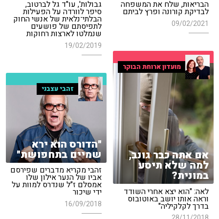
הבריאות, שלח את המשפחה
גבולות', עו"ד גל לברטוב,
לבדיקת קורונה ופרץ לביתם
סיפר לוורדה על הפעילות
הבלתי־נלאית של אנשי החוק
09/02/2021
לתפיסתם של פושעים
שנמלטו לארצות רחוקות
19/02/2019
מועדון ארוחת הבוקר
זהבי עצבני
"הדורס הוא ירא
שמיים בתחפושת"
אם אתה כבר גונב,
למה שלא תיסע
זהבי מקריא מדברים שפירסם
במונית?
אביו של הנער אילון שלו
אמסלם ז"ל שנדרס למוות על
לאה: "הוא יצא אחרי השודד
ידי שיכור
וראה אותו יושב באוטובוס
16/09/2018
בדרך לקלקיליה"
28/11/2018