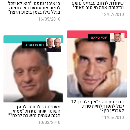
שיחררת לרחוב עברייני פשע
בן איבגי נתפס: "הוא לא יוכל
ובזכותם אתה חי טוב מאוד"
לרצות את עונשו בארגנטינה
בגלל גילו בזמן ביצוע הרצח"
13/07/2010
16/05/2010
יוסי סיאס
חמש בערב
דברי פתיחה - "איך ילד בן 12
יכול להפוך לחיית טרף,
משפחת גולדווסר למען
לעבריין מין?"
השוטר שחר מזרחי: "ממתי
הגנה עצמית נחשבת לרצח?"
11/05/2010
10/03/2010