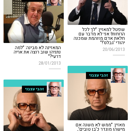
שפטל למאזין: "לך לכל
הרוחות! אני לא מדבר עם
חלאת אדם מזוהמת שמכנה
יהודי 'גבלס'!"
המאזינה לא מבינה: "למה
20/06/2013
נתניהו שוב רוצה את אריה
דרעי?"
28/01/2013
זהבי עצבני
זהבי עצבני
מאזין: "ממש לא משנה אם
מישהו מוגדר כ'בן טובים',