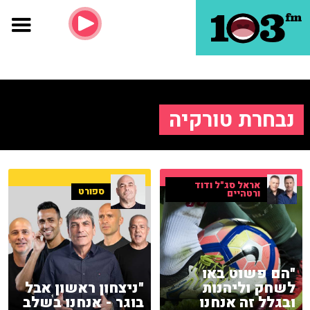
נבחרת טורקיה
אראל סג"ל ודוד
ספורט
ורטהיים
"הם פשוט באו
לשחק וליהנות
"ניצחון ראשון אבל
ובגלל זה אנחנו
בוגר - אנחנו בשלב