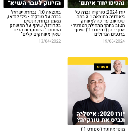
נהנינו יחד איתם"
הזינוק לעבר השיא"
יורו 2024: טורקיה גברה על
בתוצאה 1:0, נבחרת ישראל
גיאורגיה בתוצאה 3:1 במה
גברה על טורקיה • גילי לנדאו,
שנחשב עד כה למשחק
מאמן נבחרת הנשים
הטוב ביותר מתחילת הטורניר •
בכדורגל, שיתף על המשחק
אסף כהן ('ספורט 1') שיתף
המתוח: " השחקניות הבינו
ברגעים הגדולים
שאין משחקים קלים"
13/04/2022
19/06/2024
ספורט
יורו 2020: איטליה
תביס את טורקיה?
מוטי איווניר ('ספורט 1')