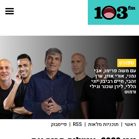
ספורט
עם משה פרימו, אבי
נמני, אורי אוזן, ערן
זהבי, חיים רביבו, יוני
הללי, לירן שכנר וגילי
ורמוט
ראשי
|
תוכניות מלאות
|
RSS
|
פייסבוק