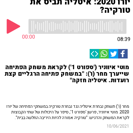
יורו 2020: איטליה תביס את
טורקיה?
00:00
08:39
מוטי איווניר ('ספורט 1') לקראת משחק הפתיחה
שייערך מחר (ו'): "במשחק פתיחה הרגליים קצת
רועדות. איטליה חזקה"
מחר (ו') תשחק נבחרת איטליה נגד נבחרת טורקיה במשחקי הפתיחה של יורו
2020. מוטי איווניר, פרשן 'ספורט 1', סיפר על היכולות של שתי הקבוצות
לקראת המשחק והדגיש: "טורקיה אמורה להיות היריבה החלשה בבית".
10/06/2021