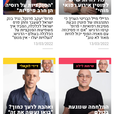
לפוטין אירוע רפואי
"הסנקציות על רוסיה
מוחי"
הן חרב פיפיות"
הדיילי מייל הבריטי העריך כי
פרופ' יעקב פרנקל, נגיד בנק
התנהגותו של פוטין נובעת
ישראל לשעבר וחתן פרס
מסיבות רפואיות • פרופ'
ישראל לכלכלה, הסביר איך
קרסו הדגיש: "אם זו פסיכוזה
משפיעות הסנקציות על
עם מאניה הסוף יכול להיות
הכלכלה בעולם • הדגיש:
מאוד לא טוב"
"העלויות יעלו - אין מנוס"
13/03/2022
13/03/2022
שיחות לילה
דידי לוקאלי
המלחמה שנוגעת
ואהבת לרעך כמוך?
בכולם
"בואו נעשה את זה"