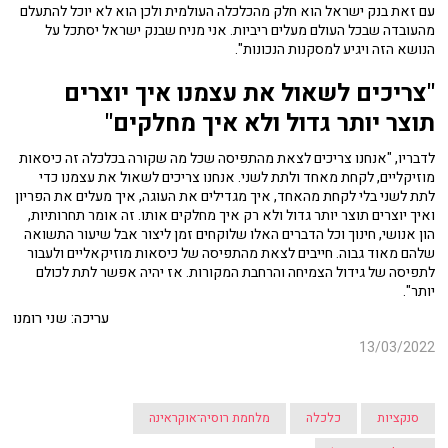
עם זאת בנק ישראל הוא חלק מהכלכלה העולמית ולכן הוא לא יוכל להתעלם
מהעובדה שבכל העולם מעלים ריביות. אני מניח שבנק ישראל יסתכל על
הנושא הזה ויגיע למסקנות הנכונות".
"צריכים לשאול את עצמנו איך יוצרים
תוצר יותר גדול ולא איך מחלקים"
לדבריו, "אנחנו צריכים לצאת מהתפיסה שכל מה שקורה בכלכלה זה כיסאות
מוזיקליים, לקחת מאחד ולתת לשני. אנחנו צריכים לשאול את עצמנו כדי
לתת לשני בלי לקחת מהאחד, איך מגדילים את העוגה, איך מעלים את הפריון
ואיך יוצרים תוצר יותר גדול ולא רק איך מחלקים אותו. זה אומר תחרותיות,
הון אנושי, חינוך וכל הדברים האלו שלוקחים זמן ליצור אבל שיעור התשואה
שלהם מאוד גבוה. חייבים לצאת מהתפיסה של כיסאות מוזיקאליים ולעבור
לתפיסה של גידול הצמיחה והרחבת המקורות. אז יהיה אפשר לתת לכולם
יותר".
עריכה: שני רומנו
13/03/2022
סנקציות
כלכלה
מלחמת רוסיה־אוקראינה