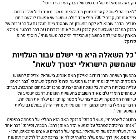
הקפאה טוטאלית של הנכסים של הבנק המרכזי הרוסי".
"לאחר הפלישה לקארים פוטין בנה לעצמו מאגר מאוד גדול של רזרבות
בינלאומיות, קרוב ל־700 מיליארד דולר, שחשב שיאפשרו לו לעבור יום
סגריר. הדבר שהוא לא לקח בחשבון זה שהסנקציות יוטלו גם על הרזרבות של
הבנק המרכזי שעכשיו אין לבנק גישה לאותן רזרבות וזה דבר דרמטי. אני לא
מאמין שפוטין לקח בחשבון שהבידוד יהיה כה משמעותי", הוסיף פרופ'
פרנקל.
"
כל השאלה היא מי ישלם עבור העלויות
שהמשק הישראלי יצטרך לשאת
"
בהמשך השיחה, תהו דוידוב ואיילון האם אנחנו, בישראל, צריכים לחשוש
המנזקים המיידים ומתי תורגש הפגיעה. פרופ' פרנקל השיב כי "כבר רואים
עלייה בעלויות הייצור. בל נשכח שהם יצרנים מרכזיים בתחום המתכות, דברים
שמהווים חומרי גלם מאוד חשובים בתעשיות השונות. זה גם ישפיע על
שרשרת האספקה ויעכב ייצור של מספר קווים וגם יעלה את העלויות.
הדברים האלו ברורים וכמובן יחד עם עליית מחירי הדלק בעולם גם עליות
השינוע יעלו".
בתגובה לאמירתיו, נשאל פרופ' פרנקל האם הוא ממליץ על הפחתה במיסים.
"אנחנו צריכים להסתכל על הנושא הזה באופן רחב", הסביר, ופירט: "דבר אחד
ברור, העלויות למשק הישראלי, בעיקר של הדברים שאנחנו מייבאים, יעלו -
אין מנוס. אין דרך שממשלה כלשהי יכולה או צריכה לנטרל לחלוטין תופעות