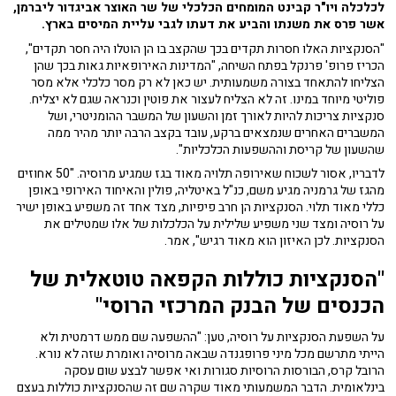
לכלכלה ויו"ר קבינט המומחים הכלכלי של שר האוצר אביגדור ליברמן,
אשר פרס את משנתו והביע את דעתו לגבי עליית המיסים בארץ.
"הסנקציות האלו חסרות תקדים בכך שהקצב בו הן הוטלו היה חסר תקדים",
הכריז פרופ' פרנקל בפתח השיחה, "המדינות האירופאיות גאות בכך שהן
הצליחו להתאחד בצורה משמעותית. יש כאן לא רק מסר כלכלי אלא מסר
פוליטי מיוחד במינו. זה לא הצליח לעצור את פוטין וכנראה שגם לא יצליח.
סנקציות צריכות להיות לאורך זמן והשעון של המשבר ההומניטרי, ושל
המשברים האחרים שנמצאים ברקע, עובד בקצב הרבה יותר מהיר ממה
שהשעון של קריסת וההשפעות הכלכליות".
לדבריו, אסור לשכוח שאירופה תלויה מאוד בגז שמגיע מרוסיה. "50 אחוזים
מהגז של גרמניה מגיע משם, כנ"ל באיטליה, פולין והאיחוד האירופי באופן
כללי מאוד תלוי. הסנקציות הן חרב פיפיות, מצד אחד זה משפיע באופן ישיר
על רוסיה ומצד שני משפיע שלילית על הכלכלות של אלו שמטילים את
הסנקציות. לכן האיזון הוא מאוד רגיש", אמר.
"הסנקציות כוללות הקפאה טוטאלית של
הכנסים של הבנק המרכזי הרוסי"
על השפעת הסנקציות על רוסיה, טען: "ההשפעה שם ממש דרמטית ולא
הייתי מתרשם מכל מיני פרופגנדה שבאה מרוסיה ואומרת שזה לא נורא.
הרובל קרס, הבורסות הרוסיות סגורות ואי אפשר לבצע שום עסקה
בינלאומית. הדבר המשמעותי מאוד שקרה שם זה שהסנקציות כוללות בעצם