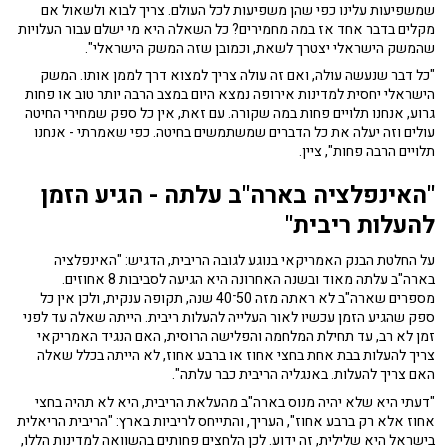
שמשפיעות עלינו כפי שהן משפיעות לכל העולם. צריך לבוא ולשאול אם
מקלים בדבר אחד אז במה מחמירים? כל השאלה היא מי ישלם עבור העלויות
שהמשק הישראלי יצטרך לשאת, וכמובן שזה המשק הישראלי".
"כל דבר שנעשה עולה, ואם זה עולה צריך למצוא דרך לממן אותו. המשק
הישראלי יחסית למדינות אירופה נמצא היום במצב הרבה יותר טוב או פחות
גרוע, אנחנו תלויים פחות במה שקורה. עם זאת, אין כל ספק שמחירי החיטה
עולים וזה יעלה את כל הדברים שמשתמשים בחיטה. כפי שאמרתי - אנחנו
תלויים הרבה פחות", ציין.
"האינפלציה בארה"ב עלתה - הגיע הזמן
להעלות ריבית"
על החלטת הבנק האמריקאי בנוגע לגובה הריבית, הדגיש: "האינפלציה
בארה"ב עלתה מאוד ובשנה האחרונה היא הגיעה לסביבות 8 אחוזים.
מספרים שארה"ב לא ראתה מזה 50־40 שנה, תקופה ענקית, ולכן אין כל
ספק שהגיע הזמן עכשיו לאור העלייה להעלות ריבית. הייתה שאלה עד לפני
זמן לא רב, עד תחילת המלחמה והפלישה הרוסית, האם הנגיד האמריקאי
צריך להעלות בבת אחת בחצי אחוז או ברבע אחוז, לא הייתה בכלל שאלה
האם צריך להעלות. באנגליה הריבית כבר עלתה".
"דעתי היא שלא יהיה מנוס בארה"ב מהעלאת הריבית, היא לא תהיה בחצי
אחוז אלא רק ברבע אחוז", העריך, והתייחס לריביות בארץ: "הריבית הריאלית
בישראל היא שלילית, זה ידוע. לכן הלחצים פחותים בהשוואה למדינות הללו,