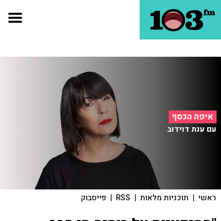
איפה הכסף
עם ענת דוידוב
ראשי
|
תוכניות מלאות
|
RSS
|
פייסבוק