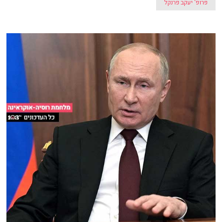
פרופ' יעקב פרנקל