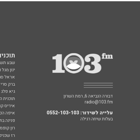
תוכניות fm
שבע תש
ינון מגל 
אראל סג"
ברק סרי 
גיא פלג
דבורה הנביאה 6, רמת השרון
תוכנית ה
radio@103.fm
איריס קו
עלייה לשידור: 0552-103-103
איפה הכ
בעלות שיחה רגילה
פנינה בת
רון קופמ
רז שכניק