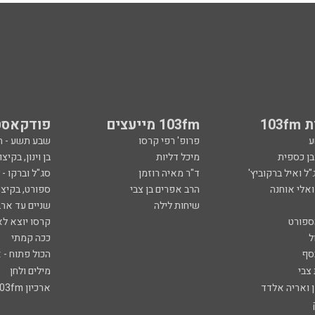
103
103fm מייעצים
פודקאסט
ע
פרופ' רפי קרסו
שבע תשע - 
ובן כספית
מיכל דליות
בן וינון, בקיצו
ל ואיל ברקוביץ'
ד"ר מאיה רוזמן
סג"ל וברקו -
ואלי אוחנה
הרב אפרים בן צבי
ספורט, בקיצו
שיחות לילה
שניים עד ארב
ספורט
קרסו יוצא לא
ל
ככה קמתי
סף
הכול פתוח - א
 צבי
מילים ולחן
ן ואריה אלדד
ארכיון 103fm