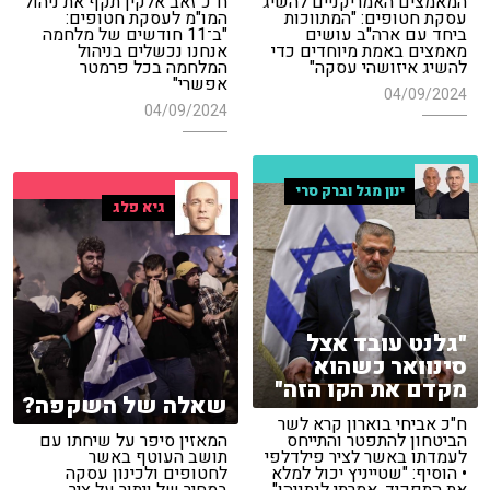
המאמצים האמריקניים להשיג
ח"כ זאב אלקין תקף את ניהול
עסקת חטופים: "המתווכות
המו"מ לעסקת חטופים:
ביחד עם ארה"ב עושים
"ב־11 חודשים של מלחמה
מאמצים באמת מיוחדים כדי
אנחנו נכשלים בניהול
להשיג איזושהי עסקה"
המלחמה בכל פרמטר
אפשרי"
04/09/2024
04/09/2024
ינון מגל וברק סרי
גיא פלג
"גלנט עובד אצל
סינוואר כשהוא
מקדם את הקו הזה"
שאלה של השקפה?
ח"כ אביחי בוארון קרא לשר
הביטחון להתפטר והתייחס
המאזין סיפר על שיחתו עם
לעמדתו באשר לציר פילדלפי
תושב העוטף באשר
• הוסיף: "שטייניץ יכול למלא
לחטופים ולכינון עסקה