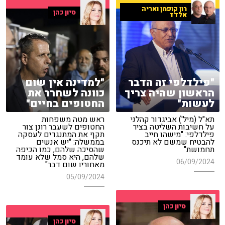
רון קופמן ואריה
סיון כהן
אלדד
"פילדלפי זה הדבר
"למדינה אין שום
הראשון שהיה צריך
כוונה לשחרר את
לעשות"
החטופים בחיים"
תא"ל (מיל') אביגדור קהלני
ראש מטה משפחות
על חשיבות השליטה בציר
החטופים לשעבר רונן צור
פילדלפי: "מישהו חייב
תקף את המתנגדים לעסקה
להבטיח שמשם לא תיכנס
בממשלה: "יש אנשים
תחמושת"
שהסיכה שלהם, כמו הכיפה
שלהם, היא סמל שלא עומד
06/09/2024
מאחוריו שום דבר"
05/09/2024
סיון כהן
סיון כהן