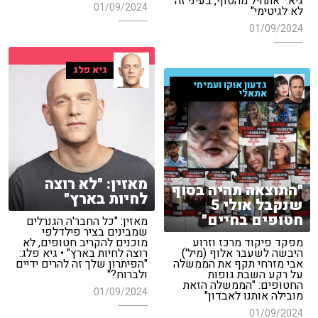
גיא: "אתחיל מהסוף, בעיני זה
01/09/2024
לא לגיטימי"
01/09/2024
גיא פלג
גדעון אוקו ועמיחי
אתאלי
מאזין: "לא רוצה
"התוצאה תהיה בסוף
לחיות בארץ"
שנקבל אולי 5
חטופים בחיים"
מאזין: "כל החבר'ה הגנרלים
שמבינים בציר פילדלפי
מפקד פיקוד מרכז וזרוע
מוכנים להקריב חטופים, לא
היבשה לשעבר אלוף (מיל')
רוצה לחיות בארץ" • גיא פלג:
אבי מזרחי תקף את הממשלה
"הפיתרון שלך זה להרים ידיים
על רקע השבת גופות
ולברוח?"
החטופים: "הממשלה הזאת
01/09/2024
מובילה אותנו לאבדון"
01/09/2024