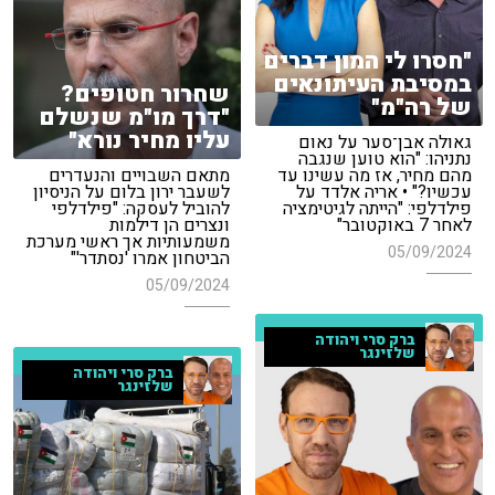
"חסרו לי המון דברים
במסיבת העיתונאים
שחרור חטופים?
של רה"מ"
"דרך מו"מ שנשלם
עליו מחיר נורא"
גאולה אבן־סער על נאום
נתניהו: "הוא טוען שנגבה
מהם מחיר, אז מה עשינו עד
מתאם השבויים והנעדרים
עכשיו?" • אריה אלדד על
לשעבר ירון בלום על הניסיון
פילדלפי: "הייתה לגיטימציה
להוביל לעסקה: "פילדלפי
לאחר 7 באוקטובר"
ונצרים הן דילמות
משמעותיות אך ראשי מערכת
05/09/2024
הביטחון אמרו 'נסתדר'"
05/09/2024
ברק סרי ויהודה
שלזינגר
ברק סרי ויהודה
שלזינגר