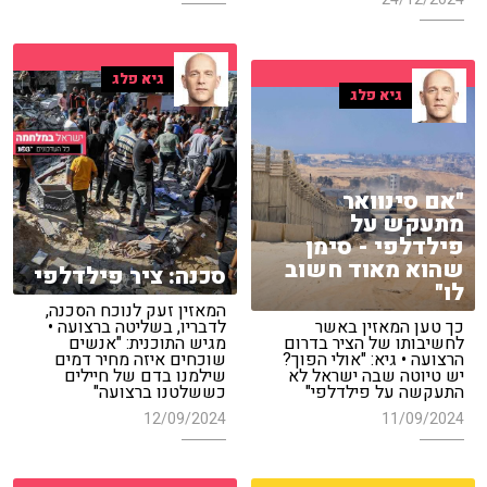
גיא פלג
גיא פלג
"אם סינוואר
מתעקש על
פילדלפי - סימן
שהוא מאוד חשוב
סכנה: ציר פילדלפי
לו"
המאזין זעק לנוכח הסכנה,
כך טען המאזין באשר
לדבריו, בשליטה ברצועה •
לחשיבותו של הציר בדרום
מגיש התוכנית: "אנשים
הרצועה • גיא: "אולי הפוך?
שוכחים איזה מחיר דמים
יש טיוטה שבה ישראל לא
שילמנו בדם של חיילים
התעקשה על פילדלפי"
כששלטנו ברצועה"
12/09/2024
11/09/2024