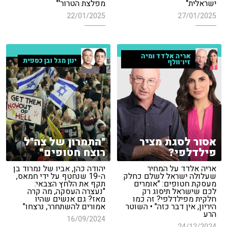
ישראלית"
מפלצת הטרור'"
22/01/2025
27/01/2025
אריה אלדד ומיה
ינון מגל ובן כספית
זיו־וולף
אסור לסגת מציר
"התמרון של צה"ל
פילדלפי?
רוצח חטופים"
אריה אלדד על המחיר
יהודה כהן, אביו של נמרוד בן
שעלולה ישראל לשלם כחלק
ה-19 שנחטף על ידי חמאס,
מעסקת חטופים: "אומרים
תקף את הלחץ הצבאי:
לכם שישראל תיסוג רק
"נעצרה העסקה, מה קרה
חלקית מפילדלפי? זה כמו
מאז? גם אנשים שהיו
היריון, אין דבר כזה" • השוטר
אמורים להשתחרר, נרצחו"
הרע
16/09/2024
24/12/2024