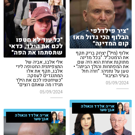
"ציר פילדלפי -
הבלוף הכי גדול מאז
"כל עוד לא חטפו
קום המדינה"
לכם את הילד, כדאי
שתסתמו את הפה"
אלוף (מיל') יצחק בריק תקף
את הרמטכ"ל: "בכל מדינה
מתוקנת אחרת הוא היה שם
אלי אלבג, אביה של
את המפתחות והולך הביתה" •
התצפיתנית החטופה לירי
טען על נתניהו: "זורה חול
אלבג, תקף את אלו
בעיני הציבור"
המתנגדים לעסקה:
"כשיחטפו לכם את הילד
05/09/2024
תגידו מה שאתם רוצים"
05/09/2024
אריה אלדד וגאולה
אבן־סער
אריה אלדד וגאולה
אבן־סער