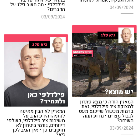
את התפקיד, אמרתי לנתניהו"
במחיר של ויתור על ציר
פילדלפי • מה חשב פלג על
04/09/2024
הדברים?
03/09/2024
גיא פלג
גיא פלג
יש מוצא?
פילדלפי כאן
ולתמיד?
המאזין הודה כי מצא פתרון
למצוקת ציר פילדלפי, זאת
בדמות מכשול שייכנס מעט
המאזין לא הבין מאיפה
לגבול מצרים • מדוע תמה
לנתניהו הידע הרב על
השיחה?
חשיבות ציר פילדלפי, כשלפי
דיווחים, גורמי ביטחון לא
03/09/2024
חושבים כך • איך הגיב לכך
גיא?