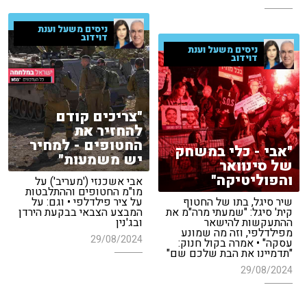
ניסים משעל וענת
דוידוב
ניסים משעל וענת
דוידוב
"צריכים קודם
להחזיר את
החטופים - למחיר
"אבי - כלי במשחק
יש משמעות"
של סינוואר
והפוליטיקה"
אבי אשכנזי ('מעריב') על
מו"מ החטופים וההתלבטות
שיר סיגל, בתו של החטוף
על ציר פילדלפי • וגם: על
קית' סיגל: "שמעתי מרה"מ את
המבצע הצבאי בבקעת הירדן
ההתעקשות להישאר
ובג'נין
מפילדלפי, וזה מה שמונע
29/08/2024
עסקה" • אמרה בקול חנוק:
"תדמיינו את הבת שלכם שם"
29/08/2024