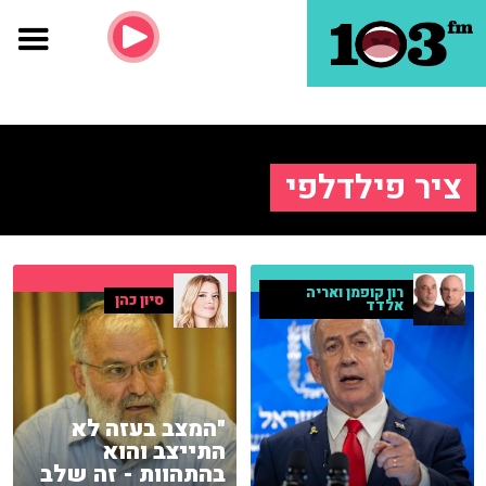
ציר פילדלפי
רון קופמן ואריה
סיון כהן
אלדד
"המצב בעזה לא
התייצב והוא
בהתהוות - זה שלב