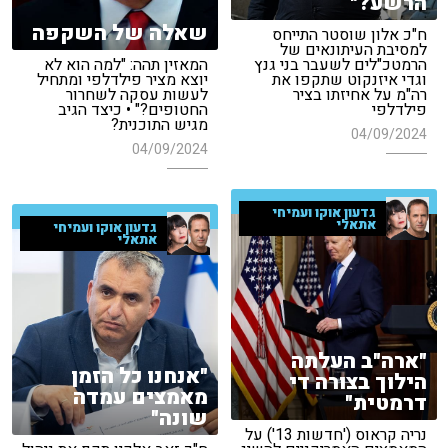
הרשע?"
שאלה של השקפה
ח"כ אלון שוסטר התייחס
למסיבת העיתונאים של
הרמטכ"לים לשעבר בני גנץ
המאזין תהה: "למה הוא לא
וגדי איזנקוט שתקפו את
יוצא מציר פילדלפי ומתחיל
רה"מ על אחיזתו בציר
לעשות עסקה לשחרור
פילדלפי
החטופים?" • כיצד הגיב
מגיש התוכנית?
04/09/2024
04/09/2024
גדעון אוקו ועמיחי
אתאלי
גדעון אוקו ועמיחי
אתאלי
"ארה"ב העלתה
"אנחנו כל הזמן
הילוך בצורה די
מאמצים עמדה
דרמטית"
שונה"
נריה קראוס ('חדשות 13') על