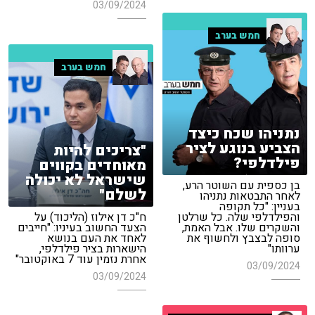
03/09/2024
חמש בערב
חמש בערב
נתניהו שכח כיצד
הצביע בנוגע לציר
"צריכים להיות
פילדלפי?
מאוחדים בקווים
שישראל לא יכולה
בן כספית עם השוטר הרע,
לשלם"
לאחר התבטאות נתניהו
בעניין: "כל תקופה
והפילדלפי שלה. כל שרלטן
ח"כ דן אילוז (הליכוד) על
והשקרים שלו. אבל האמת,
הצעד החשוב בעיניו: "חייבים
סופה לבצבץ ולחשוף את
לאחד את העם בנושא
ערוותו"
הישארות בציר פילדלפי,
אחרת נזמין עוד 7 באוקטובר"
03/09/2024
03/09/2024