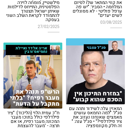
את קווי המתאר שלו לסיום
מילשטיין, מומחה לזירה
המלחמה • הסביר: "יש פה
הפלסטינית, התייחס לדילמות
ערפל פוליטי - לא מסוגלים
שאיתן ישראל תצטרך
לשים יעדים"
להתמודד לקראת השלב השני
בעסקה
03/08/2025
27/02/2025
סג"ל עצבני
אריה אלדד ואיילת
נחמיאס־ורבין
הרש''פ תנהל את
"במזרח התיכון אין
מעבר רפיח? "בלתי
הסכם שהוא קבוע"
מתקבל על הדעת"
המאזין עלה לשידור ותהה עם
סג"ל: "למה החמאס עושים
ח''כ עמית הלוי (הליכוד): "ציר
מאמצים שאנחנו נעזוב את
פילדלפי כולל בתוכו מעבר
ציר פילדלפי?" • סג"ל ענה: "
המכונה מעבר רפיח, או אם
זה חלק מקונספציה
תרצה - 'מעבר להעצמת