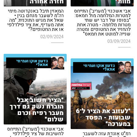
מוות"
חזרה אחורה
אבי אשכנזי ('מעריב') התייחס
המאזין תיבל באנקדוטה מימי
למטרות המלחמה מול חמאס:
רה"מ לשעבר מנחם בגין •
"בסופו של דבר יש שתי
שאל את מגיש התוכנית: "מה
מטרות מלחמה - מטרה אחת
אתה מעדיף, את ציר פילדלפי
להחזיר את החטופים ומטרה
או את החטופים?"
שנייה למוטט את חמאס"
02/09/2024
03/09/2024
גדעון אוקו ועמיחי
אתאלי
גדעון אוקו ועמיחי
אתאלי
"הציר חשוב אבל
הוברח נשק גם דרך
"לעזוב את הציר ל־6
מעבר רפיח וכרם
שבועות - הפסד
שלום"
במערכה"
אבי אשכנזי ('מעריב') התייחס
לחשיבות של ציר פילדלפי
רמ"ט אוגדת עזה לשעבר