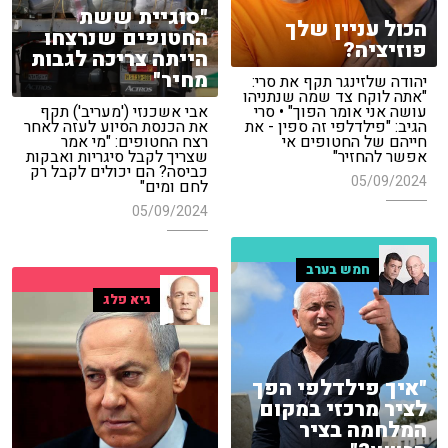
"סוגיית ששת
הכול עניין שלך
החטופים שנרצחו
פוזיציה?
הייתה צריכה לגבות
מחיר"
יהודה שלזינגר תקף את סרי:
"אתה לוקח צד שמה שנתניהו
עושה אני אומר הפוך" • סרי
אבי אשכנזי ('מעריב') תקף
הגיב: "פילדלפי זה ספין - את
את הכנסת הסיוע לעזה לאחר
חייהם של החטופים אי
רצח החטופים: "מי אמר
אפשר להחזיר"
שצריך לקבל סיגריות ואבקות
כביסה? הם יכולים לקבל רק
05/09/2024
לחם ומים"
05/09/2024
חמש בערב
גיא פלג
"איך פילדלפי הפך
לציר מרכזי במקום
המלחמה בציר