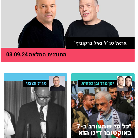
אראל סג"ל ואיל ברקוביץ'
התוכנית המלאה 03.09.24
ינון מגל ובן כספית
סג"ל עצבני
"כל מי שמעורב ב-7
באוקטובר דינו הוא