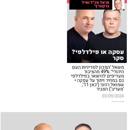
אראל סג"ל ואיל
ברקוביץ'
עסקה או פילדלפי?
סקר
משאל 'המכון למדיניות העם
היהודי': 49% מהציבור
מעדיפים להישאר בפילדלפי
גם במחיר ויתור על עסקה •
שמואל רוזנר ('כאן 11',
'מעריב') הסביר
03/09/2024