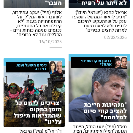
לא ויתר על רפיח
מעבר"
אריאל כהנא ('ישראל היום'):
אלוף (מיל') יעקב עמידרור,
"מגיע לראש הממשלה שאפו
לשעבר ראש המל"ל, על
ענק על שהתעקש להיכנס
ההתפתחויות בעזה: "לא
לרפיח ולא לצאת משם
קיבלנו את כל החטופים,
למרות לחצים כבירים"
נכנסים פנימה כוחות זרים -
הכללים עוד לא ברורים"
02/02/2026
16/10/2025
גדעון אוקו ועמיחי
אתאלי
ניסים משעל וענת
דוידוב
"צריכים ליזום כל
"מנהיגות חייבת
הזמן במקום
להציב קווי סיום
שהמציאות תיפול
למלחמה"
עלינו"
סא"ל (מיל') יועז הנדל, מייסד
תנועת 'המילואימניקים', הציג
ד"ר אל"מ (מיל') מיכאל