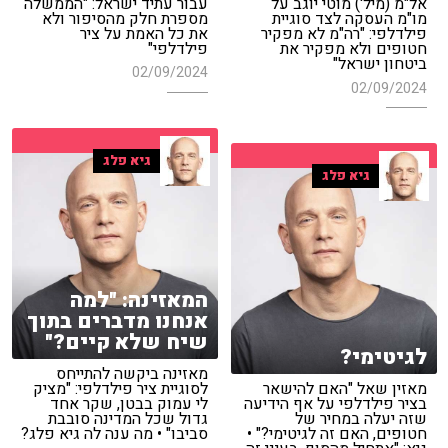
עבור עתיד ישראל: "הממשלה
אל"מ (מיל') מוטי יוגב על
מספרת חלק מהסיפור ולא
מו"מ העסקה לצד סוגיית
את כל האמת על ציר
פילדלפי: "רה"מ לא מפקיר
פילדלפי"
חטופים ולא מפקיר את
ביטחון ישראל"
02/09/2024
02/09/2024
גיא פלג
גיא פלג
המאזינה: "למה
אנחנו מדברים בתוך
שיח שלא קיים?"
לגיטימי?
מאזינה ביקשה להתייחס
מאזין שאל "האם להישאר
לסוגיית ציר פילדלפי: "מציק
בציר פילדלפי על אף הידיעה
לי עמוק בבטן, שקר אחד
שזה יעלה במחיר של
גדול שכל המדינה סובבת
חטופים, האם זה לגיטימי?" •
סביבו" • מה ענה לה גיא פלג?