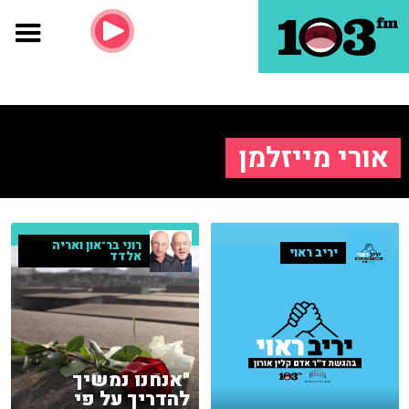
אורי מייזלמן
רוני בר־און ואריה
יריב ראוי
אלדד
"אנחנו נמשיך
להדריך על פי