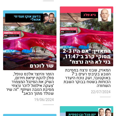
גיא פלג
גדעון אוקו ועמיחי
אתאלי
המאזין: "אם היו 2-3
מסוקי קרב ב־11:47,
בני לא היה נרצח"
שר לזכרם
המאזין, שבנו נרצח במסיבת
הטבע בקיבוץ רעים ב־7
הזמר והיוצר אלכס טופל,
באוקטובר, זעק נוכח היעדר
סולן להקת יציאת חירום,
הכוחות בשטח בבוקר השבת
השיק את הסינגל המצמרר
השחורה
'צעקה אילמת' לזכר נרצחי
מסיבת הנובה ושיתף: "זה שיר
22/07/2024
שנולד מתוך הכאב"
19/06/2024
ינון מגל ובן כספית