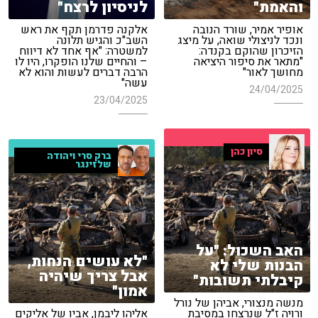
והאמת"
לניסיון לרצח"
אופיר אמיר, שורד הנובה
אלקנה פדרמן תקף את ראש
ונכד לניצולי שואה, על מיצג
השב"כ והגיש תלונה
הזיכרון שהוקם בקנדה:
למשטרה: "אף אחד לא דיווח
"מתאר את סיפור היציאה
– והחיים שלנו הופקרו, היו לו
מחושך לאור"
הרבה דברים לעשות והוא לא
עשה"
24/04/2025
23/04/2025
סיון כהן
ברק סרי ויהודה
שלזינגר
האב השכול: "על
"לא עושים הנחות,
הבנות שלי לא
אבל צריך שיהיה
קיבלתי תשובות"
אמון"
מנשה מנצורי, אביהן של נורל
ורויה ז"ל שנרצחו במסיבת
אליהו ליבמן, אביו של אליקים