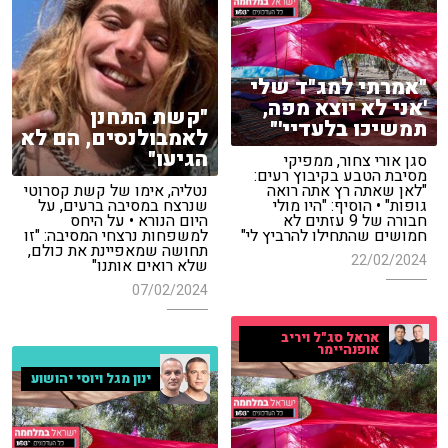
"אמרתי למג"ד שלי
'אני לא יוצא מפה,
"קשת התחנן
תמשיכו בלעדיי'"
לאמבולנסים, הם לא
הגיעו"
סגן אורי צחור, ממפיקי
מסיבת הטבע בקיבוץ רעים:
"לאן שאתה רץ אתה רואה
נטליה, אימו של קשת קסרוטי
גופות" • הוסיף: "היו מולי
שנרצח במסיבה ברעים, על
חבורה של 9 עזתים לא
היום הנורא • על היחס
חמושים שהתחילו להרביץ לי"
למשפחות נרצחי המסיבה: "זו
תחושה שמאפיינת את כולם,
22/02/2024
שלא רואים אותנו"
07/02/2024
אראל סג"ל ויריב
אופנהיימר
ינון מגל ויוסי יהושוע