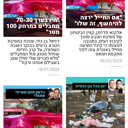
"אם החייל ירצה
"היו בערך 70-30
להיחשף, זה שלו"
מחבלים במרחק 100
מטר"
אלקנא פדרמן, קצין הביטחון
של מסיבת הטבע סמוך
לקיבוץ רעים, בתגובה
דניאל בן גוזי, שנכח במסיבת
לטענתו כי קיבל התרעה
הטבע ברעים בבוקר השבת
מחייל באוגדת עזה לפני
השחורה, על קרב היריות
מתקפת חמאס
שניהל מטנק מול המחבלים:
"מלא חברים שלי נפלו שם,
06/02/2024
בשבילם אנחנו נרקוד"
18/01/2024
ינון מגל ובן כספית
גדעון אוקו ועמיחי
אתאלי