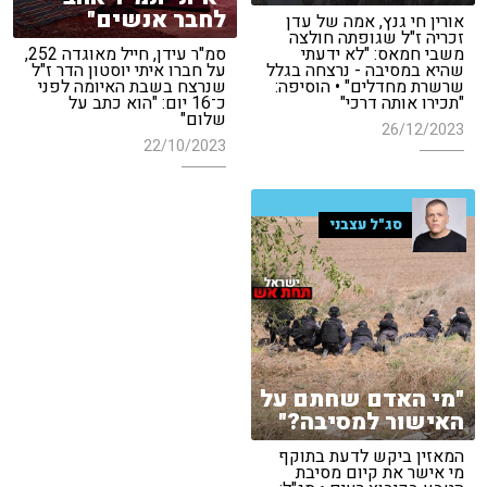
לחבר אנשים"
אורין חי גנץ, אמה של עדן
זכריה ז"ל שגופתה חולצה
משבי חמאס: "לא ידעתי
סמ"ר עידן, חייל מאוגדה 252,
שהיא במסיבה - נרצחה בגלל
על חברו איתי יוסטון הדר ז"ל
שרשרת מחדלים" • הוסיפה:
שנרצח בשבת האיומה לפני
"תכירו אותה דרכי"
כ־16 יום: "הוא כתב על
שלום"
26/12/2023
22/10/2023
סג"ל עצבני
"מי האדם שחתם על
האישור למסיבה?"
המאזין ביקש לדעת בתוקף
מי אישר את קיום מסיבת