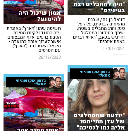
"היה למחבלים רצח
בעיניים"
אסון שיכול היה
להימנע?
דניאל בן גוזי, שברח
מהמסיבה ברעים, עלה על
טנק והרג מחבלים בשטח,
חשיפת עיתון 'הארץ': באוגדת
שיתף בסיפורו המטלטל
עזה התנגדו לקיום מסיבת
והדגיש בכאב: "ראיתי דברים
הטבע ברעים, אגף המבצעים
באמת איומים"
אישר לערוך אותה במועדה •
מיכאל האוזר טוב ('הארץ')
17/01/2024
עם הפרטים
26/12/2023
גדעון אוקו ועמיחי
אתאלי
גדעון אוקו ועמיחי
אתאלי
"יודעת שהמחלצים
של עדן התייחסו
אליה כמו לנסיכה"
"איתי תמיד אהב