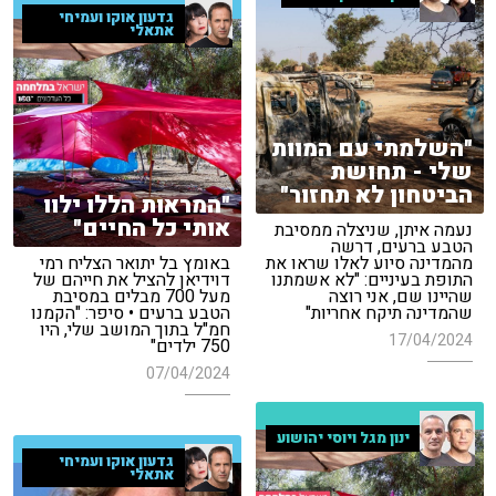
גדעון אוקו ועמיחי
אתאלי
"השלמתי עם המוות
שלי - תחושת
הביטחון לא תחזור"
"המראות הללו ילוו
אותי כל החיים"
נעמה איתן, שניצלה ממסיבת
הטבע ברעים, דרשה
מהמדינה סיוע לאלו שראו את
באומץ בל יתואר הצליח רמי
התופת בעיניים: "לא אשמתנו
דוידיאן להציל את חייהם של
שהיינו שם, אני רוצה
מעל 700 מבלים במסיבת
שהמדינה תיקח אחריות"
הטבע ברעים • סיפר: "הקמנו
חמ"ל בתוך המושב שלי, היו
17/04/2024
750 ילדים"
07/04/2024
ינון מגל ויוסי יהושוע
גדעון אוקו ועמיחי
אתאלי