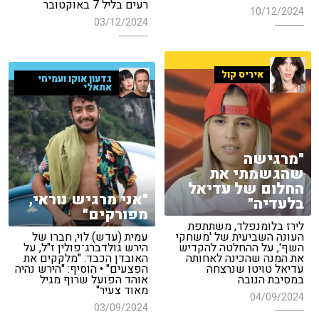
רעים בליל 7 באוקטובר
10/12/2024
03/12/2024
איריס קול
גדעון אוקו ועמיחי
אתאלי
"מרגישה
שהגשמתי את
החלום של עדיאל
"אני מרגיש נוראי,
בלעדיה"
מפורקים"
לירז בלומנפלד, משתתפת
העונה השביעית של 'משחקי
עמית (עדש) לוי, חברו של
השף', על ההחלטה להקדיש
הירש גולדברג־פולין ז"ל, על
את המנה שהכינה לאחותה
האובדן הכבד: "מלקקים את
עדיאל טויטו שנרצחה
הפצעים" • הוסיף: "הירש נהיה
במסיבת הנובה
אוהד הפועל שרוף מגיל
מאוד צעיר"
04/09/2024
03/09/2024