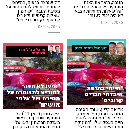
הנובה, תיאר את הצגת
ז"ל שנרצח ברעים, התייחס
התחקיר על המסיבה ברעים:
לתחקיר שהוצג למשפחות על
"על שאלות מהותיות הצבא
מסיבת הנובה: "יש המון
לא היה יכול לענות"
שאלות קריטיות ולא רצו
לחשוף מקורות רגישים"
03/04/2025
03/04/2025
ינון מגל ויאיא פינק
אראל סג"ל ודוד
ורטהיים
"איש לא חשב
"הייתי בתופת,
להודיע למשטרה על
איבדתי חברים
מסיבה של אלפי
קרובים"
אנשים"
אליאב קליין, שורד מסיבת
הנובה ברעים, מילואימניק
אילה חסון ('כאן 11') על
ודיג'יי, על ניסיונותיו להפיח
התחקיר שחשף כי ראשי
חיים בעסק שלו: "המוזיקה
מערכת הביטחון ידעו על
תמיד הייתה הכל בשבילי"
מסיבת הטבע נובה בקיבוץ