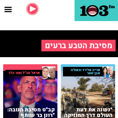
מסיבת הטבע ברעים
אריה אלדד וגאולה
אראל סג"ל ואור הלר
אבן־סער
"נשנה את דעת
קב"ט מסיבת הנובה:
העולם דרך המוזיקה
"רונן בר שותף