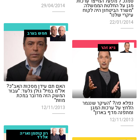
סמנכ"ל מפעל המייצר ערכות
מגן על החלטת הממשלה:
29/04/2014
"משרד הביטחון היה לקוח
עיקרי שלנו"
22/01/2014
חמש בערב
גיא זהר
האם תם עידן מסכות האב"כ?
אל"מ במיל' גולן גלעד: "עבור
המשק הזה מדובר במכת
מוות"
נפלא פה? "העיקר שנגמר
הלחץ על ערכות המגן
12/11/2013
ומתפנה מדף בארון"
12/11/2013
רון קופמן ואריה
אלדד