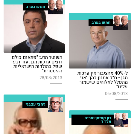
חמש בערב
חמש בערב
השוטר הרע: "פתאום כולם
רוצים ערכות מגן, עוד רגע
שפל בתולדות הישראליות
ההיסטרית"
ל-40% מהציבור אין ערכות
מגן - ח"כ אמנון כהן: "אני
28/08/2013
מתפלל לאלוהים שישמור
עלינו"
06/08/2013
זהבי עצבני
רון קופמן ואריה
אלדד