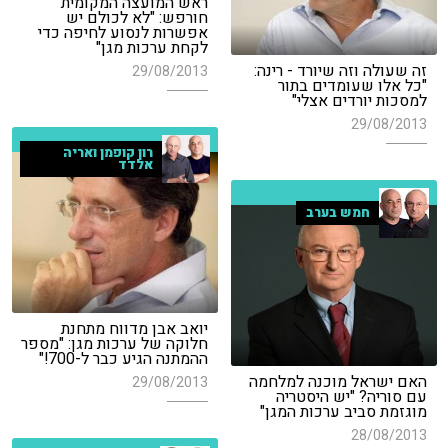
ראש המועצה המקומית
חורפש: "לא לכולם יש
אפשרות לנסוע לחיפה כדי
לקחת ערכות מגן"
זה שעולה וזה שיורד - רינה:
29/08/2013
"כל אלו שעומדים בתור
למסכות יורדים אצלי"
29/08/2013
רון קופמן ואריה
אלדד
חמש בערב
יואב אבן מדווח מתחנת
חלוקה של ערכות מגן: "מספר
ההמתנה הגיע כבר ל-700!"
האם ישראל מוכנה למלחמה
29/08/2013
עם סוריה? "יש היסטריה
מוגזמת סביב ערכות המגן"
28/08/2013