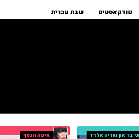
פודקאסטים
שבת עברית
ני בר־און ואריה אלדד
איפה הכסף