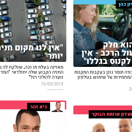
ון כהן
הוא חלק
"אין לנו מקום חני
ל הרכב - אין
יותר"
לקנוס בגללו"
מאזינה בעלת תו נכה, שנלקח לה 
החניה הקבוע שלה •חולדאי: "המד
רה תומר גונן בעקבות התקנות
נועדה להולכי רגל"
מחמירות על שימוש בטלפון
15/03/2019
2
גיא זהר
עדון ארוחת הבוקר