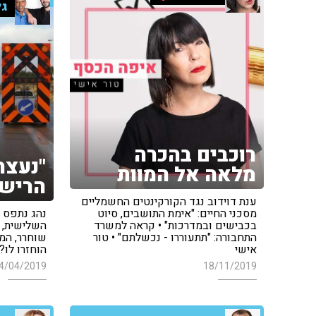
גל
רוכבים בהכרה
"נעצר 
מלאה אל המוות
הרישי
ענת דוידוב נגד הקורקינטים החשמליים
מסכני החיים: "אימת התושבים, סיוט
נהג נתפס 
בכבישים ובמדרכות" • קראה למשרד
השלישית, ו
התחבורה: "תתעוררו - נכשלתם" • טור
שוחרר, המש
אישי
הוחזרו לו?
4/04/2019
18/11/2019