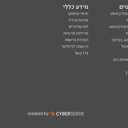
ים
מידע כללי
הפודקאסט
תנאי שימוש
ר
אודות הרדיו
 הפודקאסט
לוח שידורים
ר
מדיניות פרטיות
ע, בקיצור
הצהרת נגישות
כול
הרשמה לניוזלטר
צרו קשר
מנון רגב
created by
CYBER
SERVE