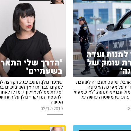
 למנות ועדה
ת עומק של
"הדרך שלי התאר
ה"
בשעתיים"
ארבל, שופט תעבורה לשעבר,
שמעון גולן, תושב יבנה, רק רצה לה
ורת על מערכת האכיפה
למקום עבודתו • אך השיבושים בר
ול עברייני תנועה: "לא שמעתי
וסגירת מסילת איילון גרמו לו לאחר
 פתע שהמשטרה עושה על
ולהפסיד זמן יקר • גולן על התחוש
הקשה
02/12/2019
3