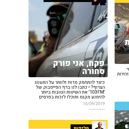
פקח, אני פורק
סחורה
י
הירות
כיצד להתחמק מדוח ולוותר על התענוג
הצרוף? • כתבו לנו בדף הפייסבוק של
'103FM' את השיטות הטובות ביותר
להימנע מקנס ותוכלו לזכות בפרסים
10/09/2019
חליפות