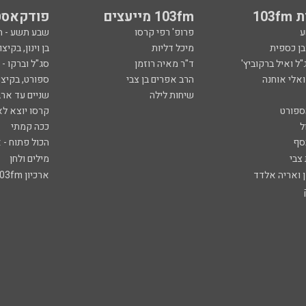
103
103fm מייעצים
פודקאסט
ע
פרופ' רפי קרסו
שבע תשע - 
ובן כספית
מיכל דליות
בן וינון, בקיצו
ל ואיל ברקוביץ'
ד"ר מאיה רוזמן
סג"ל וברקו -
ואלי אוחנה
הרב אפרים בן צבי
ספורט, בקיצו
שיחות לילה
שניים עד ארב
ספורט
קרסו יוצא לא
ל
ככה קמתי
סף
הכול פתוח - א
 צבי
מילים ולחן
ן ואריה אלדד
ארכיון 103fm