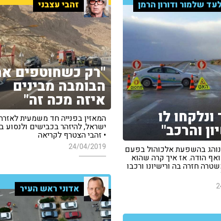
עד שלמור ודורון הרמן
זהבי עצבני
"רק כשחוטפים את
הבומבה מבינים
איזה מכה זה"
ונלקחו לו
המאזין בפנייה חד משמעית לאזרח
ון והרכב"
ישראל, להיזהר בכבישים ולנסוע בז
• זהבי הצטרף לקריאה
24/04/2019
נוהג בהשפעת אלכוהול בפעם
אף הודה. אז איך קרה שהוא
טרה חזרה בה ורישיונו ורכבו
2
אדוני ראש העיר