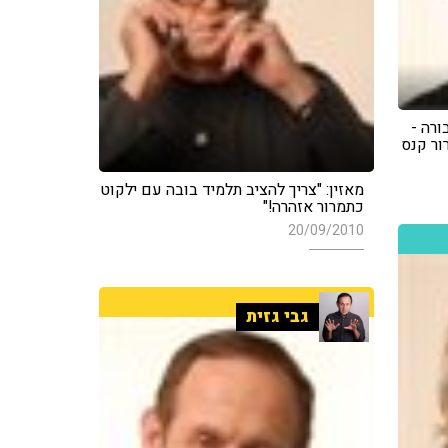
רה -
ור קנס
מאזין: "צריך להציב תלמיד בובה עם ילקוט
כתמרור אזהרה!"
20/09/2010
גבי גזית