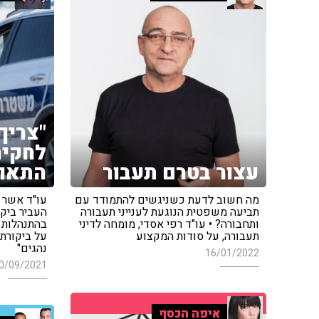
"צריך
לחקיר
עצור בטרם תעבור
התאונ
מה חשוב לדעת כשניגשים להתמודד עם
עו"ד אשר 
תביעה משפטית הנוגעת לענייני תעבורה
העביר ביק
ותחבורה? • עו"ד רפי אסדי, מומחה לדיני
בהתנהלות מ
תעבורה, על סודות המקצוע
על ביקורת
נהגים"
16/01/2022
0/09/2021
איפה הכסף