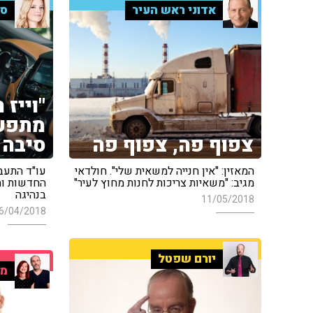
אדוני ראש העיר
סי
"וייז 
מתפעו
צפוף פה, צפוף פה
סיבה 
המאזין: "אין חנייה למשאית שלי". חולדאי
עו"ד התעבו
מגיב: "משאיות צריכות לחנות מחוץ לעיר"
החדשות וה
בנהיגה
11/05/2018
6/04/2018
יורם שפטל
מו