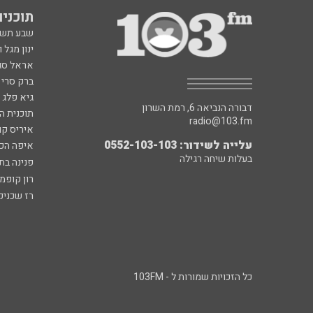
תוכניות fm
שבע תש
ינון מגל 
אראל סג"
ברק סרי 
גיא פלג
דבורה הנביאה 6, רמת השרון
תוכנית ה
radio@103.fm
איריס קו
עלייה לשידור: 0552-103-103
איפה הכ
בעלות שיחה רגילה
פנינה בת
רון קופמ
רז שכניק
כל הזכויות שמורות ל - 103FM