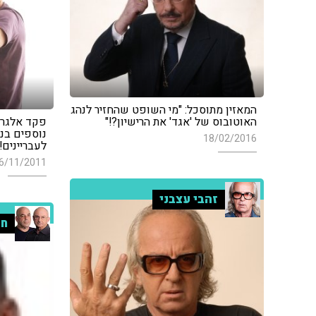
המאזין מתוסכל: "מי השופט שהחזיר לנהג
האוטובוס של 'אגד' את הרישיון?!"
פקד אלגרב
נוספים בנ
18/02/2016
לעבריינים!"
6/11/2011
זהבי עצבני
חמ