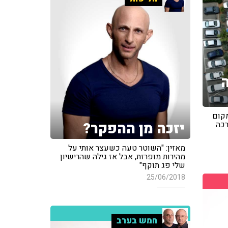
ה
מקום
יזכה מן ההפקר?
רכה
מאזין: "השוטר טעה כשעצר אותי על
מהירות מופרזת, אבל אז גילה שהרישיון
שלי פג תוקף"
25/06/2018
חמש בערב