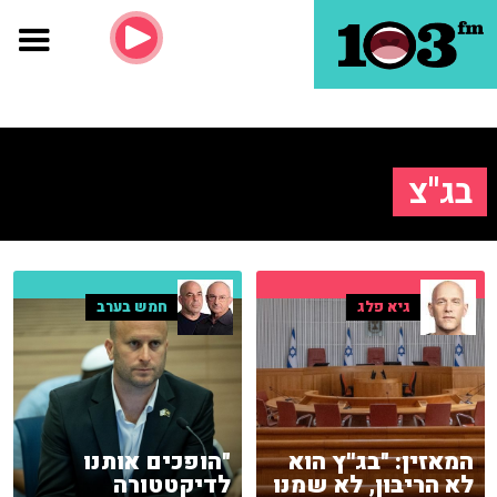
בג''צ
גיא פלג
חמש בערב
המאזין: "בג''ץ הוא
"הופכים אותנו
לא הריבון, לא שמנו
לדיקטטורה