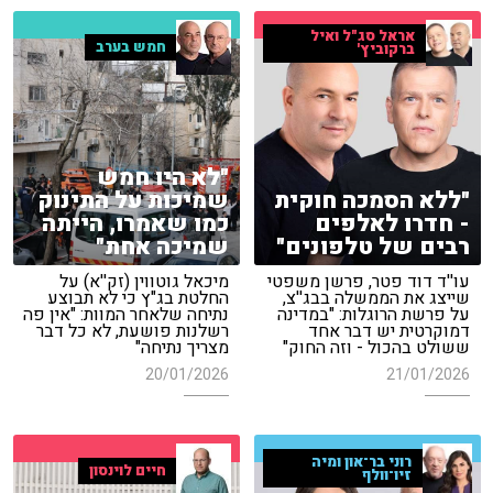
אראל סג"ל ואיל
חמש בערב
ברקוביץ'
"לא היו חמש
"ללא הסמכה חוקית
שמיכות על התינוק
- חדרו לאלפים
כמו שאמרו, הייתה
רבים של טלפונים"
שמיכה אחת"
עו''ד דוד פטר, פרשן משפטי
מיכאל גוטווין (זק''א) על
שייצג את הממשלה בבג''צ,
החלטת בג"ץ כי לא תבוצע
על פרשת הרוגלות: "במדינה
נתיחה שלאחר המוות: "אין פה
דמוקרטית יש דבר אחד
רשלנות פושעת, לא כל דבר
ששולט בהכול - וזה החוק"
מצריך נתיחה"
20/01/2026
21/01/2026
רוני בר־און ומיה
חיים לוינסון
זיו־וולף