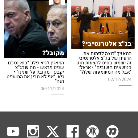
בג''צ אלטרנטיבי?
מקובל?
המאזין: "רוצה לפתוח את
הרעיון של בג''צ אלטרנטיבי,
זה ישמש בסיס להצעות חוק
המאזין לגיא פלג: "בוא נסכם
בנושאים חשובים" • אראל:
שנינו מראש - מה שבג''צ
"אבל מה המשמעות שלו?"
יקבע - מקובל על שנינו" •
גיא: "אני לא מבין את המשפט
02/12/2024
הזה"
06/11/2024