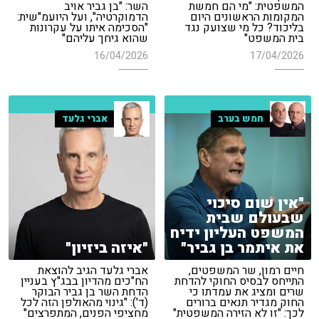
המשפטית: "מי הם חמשת
השר: "בן גביר אויב
המקומות הראשונים היום
הדמוקרטיה", ועל היועמ"שית:
בליכוד? כל מי שצועק נגד
"הסכימה איתו על עקרונות
בית המשפט"
שהוא גיחך עליהם"
16/04/2026
17/04/2026
חמש בערב
אברי גלעד
"אין שום סיכוי
שבעולם שבית
המשפט העליון ידיח
את איתמר בן גביר"
"איזה ביזיון"
חיים רמון, שר המשפטים,
אברי גלעד הגיב להוצאת
התייחס לבסיס החוקי להדחת
הח"כים מהדיון בבג"ץ בעניין
שרים ומציג את עמדתו כי
הדחת השר בן גביר הבוקר
החוק מגדיר תנאים ברורים
(ד'): "גינוי מהאולפן הזה לכל
לכך: "זו לא הזירה המשפטית"
מחציפי הפנים, המתפרצים"