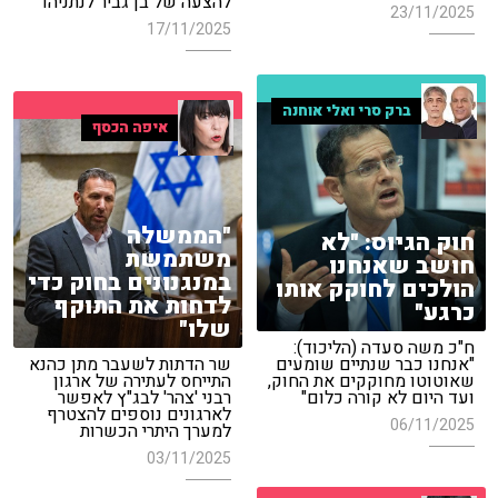
להצעה של בן גביר לנתניהו
23/11/2025
17/11/2025
ברק סרי ואלי אוחנה
איפה הכסף
"הממשלה
חוק הגיוס: "לא
משתמשת
חושב שאנחנו
במנגנונים בחוק כדי
הולכים לחוקק אותו
לדחות את התוקף
כרגע"
שלו"
ח"כ משה סעדה (הליכוד):
"אנחנו כבר שנתיים שומעים
שר הדתות לשעבר מתן כהנא
שאוטוטו מחוקקים את החוק,
התייחס לעתירה של ארגון
ועד היום לא קורה כלום"
רבני 'צהר' לבג"ץ לאפשר
לארגונים נוספים להצטרף
06/11/2025
למערך היתרי הכשרות
03/11/2025