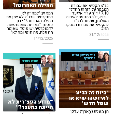
המילה האחרונה?
בג''צ הקפיא את עבודת
המבקר על דוחות מחדלי
7.10 • ד''ר עו''ד אליעד
המאזין: "למה זה לא
שרגא, יו''ר התנועה לאיכות
דמוקרטיה שבג''צ לא ייתן את
השלטון, שעתר לבג''צ
המילה האחרונה?" • רון
להקפיא את עבודת המבקר,
קופמן: "במדינה שמתחפשת
הגיב
לדמוקרטית יש מוסד שאומר
מה תקין, מה חוקי ומה לא"
31/12/2025
14/12/2025
רוני בר־און ומיה
זיו־וולף
חמש בערב
"היום זה הגיע
לאיזשהו שיא או
"'מדוע הפצ"רית לא
שפל חדש"
הייתה במעצר?'"
חן מענית ('הארץ') עדכן