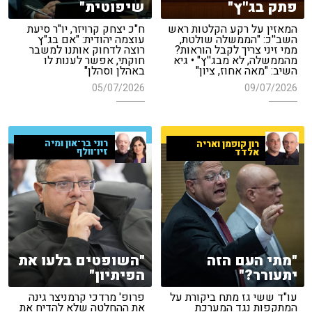
פתק בג''ץ"
שיפוטית"
המאזין על רקע הקלטות ראש
ח"כ יצחק קרויזר, יו"ר סיעת
השב''כ: "הממשלה שולטת,
עוצמה יהודית: "אם בג"ץ
ממי זיני צריך לקבל הוראות?
רוצה לדחוק אותנו למשבר
מהממשלה, לא מבג''ץ" • גיא
חוקתי, אפשר לענות לו
השיב: "מאה אחוז, ציון"
באהלן וסהלן"
05/07/2026
09/07/2026
רוני בר־און ומיה
רון קופמן ואריה
זיו־וולף
אלדד
"מתי העם הזה
"השופטים בלעו את
יתעורר?"
הפיתיון"
עו"ד ששי גז מתח ביקורת על
פרופ' מרדכי קרמניצר גינה
המתקפות נגד המערכת
את ההחלטה שלא להדיח את