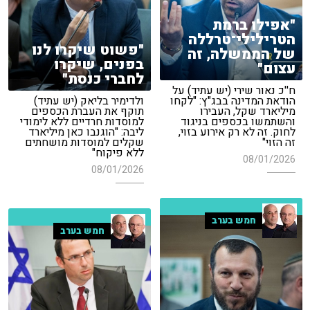
"אפילו ברמת
הטרילילי־טרללה
"פשוט שיקרו לנו
של הממשלה, זה
בפנים, שיקרו
עצום"
לחברי כנסת"
ח''כ נאור שירי (יש עתיד) על
הודאת המדינה בבג"ץ: "לקחו
ולדימיר בליאק (יש עתיד)
מיליארד שקל, העבירו
תוקף את העברת הכספים
והשתמשו בכספים בניגוד
למוסדות חרדיים ללא לימודי
לחוק. זה לא רק אירוע בזוי,
ליבה: "הוגנבו כאן מיליארד
זה הזוי"
שקלים למוסדות מושחתים
ללא פיקוח"
08/01/2026
08/01/2026
חמש בערב
חמש בערב