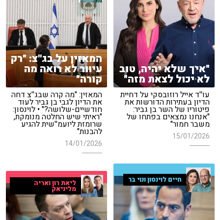
המאזין על בג''צ: "רק
"איך שלא יהיה, טוב
עיוור לא רואה מה
לא יכול לצאת מזה"
קורה"
עו''ד אייל רוזובסקי על דחיית
המאזין: "מה קרה שבג''צ דחה
הדיון בעתירות הדורשות את
את הדיון לגבי בן גביר לעוד
פיטוריו של השר בן גביר:
חודשיים-שלושה?" • לוינסון:
"אנחנו נמצאים בפתחו של
"ראיתי שיש החלטה מנומקת,
משבר חמור"
שרומזת ליועמ''שית להגיע
להבנות"
15/01/2026
14/01/2026
חיים לוינסון ונוי בר
ליאת רון ואריה
מליניאק