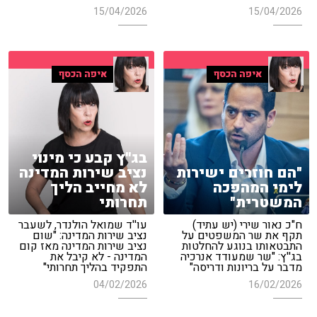
15/04/2026
15/04/2026
איפה הכסף
איפה הכסף
בג''ץ קבע כי מינוי
"הם חוזרים ישירות
נציב שירות המדינה
לימי המהפכה
לא מחייב הליך
המשטרית"
תחרותי
ח"כ נאור שירי (יש עתיד)
עו''ד שמואל הולנדר, לשעבר
תקף את שר המשפטים על
נציב שירות המדינה: "שום
התבטאותו בנוגע להחלטות
נציב שירות המדינה מאז קום
בג''ץ: "שר שמעודד אנרכיה
המדינה - לא קיבל את
מדבר על בריונות ודריסה"
התפקיד בהליך תחרותי"
04/02/2026
16/02/2026