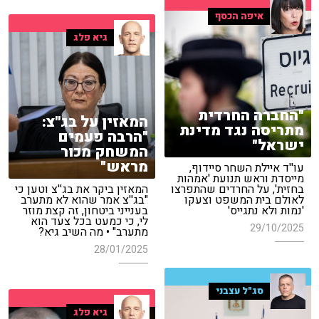
איפה הכסף
גיא פלג
"החברה החרדית
המאזין על בג''צ:
מתריסה נגד מדינת
"הרבה פעמים
ישראל"
המשחק מכור
מראש"
עו''ד איילת השחר סיידוף,
מייסדת וראש תנועת 'אמהות
בחזית', על החרדים שהתפרצו
המאזין ביקר את בג''צ וטען כי
לאולם בית המשפט וצעקו
"בג''צ אמר שהוא לא מתערב
'נמות ולא נתגייס'
בענייני ביטחון, זה קצת מוזר
לי, כי כמעט בכל צעד הוא
29/10/2025
מתערב" • מה השיב גיא?
28/01/2025
סג"ל עצבני
גיא פלג