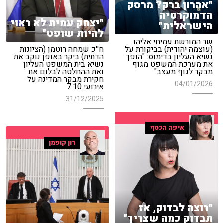
"אהרון ברק? מרסק
הדמוקרטיה
"יצחק עמית לא ראוי
הישראלית"
להיות שופט"
שר המורשת עמיחי אליהו
(עוצמה יהודית) בביקורת על
ח''כ שמחה רוטמן (הציונות
נשיא העליון בדימוס: "הופך
הדתית) ביקר באופן נוקב את
את מערכת המשפט מגוף
נשיא בית המשפט העליון
מבקר לגוף מעצב"
ואת ההחלטה לבלום את
חקירת מבקר המדינה על
04/01/2026
אירועי 7.10
31/12/2025
איפה הכסף
רון קופמן
"רוצה לבדוק, אז
תבדוק כמה שצריך"