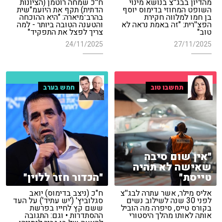
מהדיון בבג''צ בנושא מינוי
ח''כ שמחה רוטמן (הציונות
השופט המחוזי בדימוס יוסף
הדתית) תקף את היועמ"שית
בן חמו למלווה חקירת
בהרב־מיארה: "היא ההוכחה
הפצ''רית: "זה באמת נראה לא
והטענה הטובה ביותר - למה
טוב"
צריך לפצל את התפקיד"
24/11/2025
27/11/2025
תחשבו טוב
חמש בערב
"אין שום סיבה
שאישה לא תהיה
טייסת"
"הכדור חזר ללוין"
אליס מילר, אשר עתרה לבג''צ
ח"כ (ניצב בדימוס) יואב
לפני 30 שנה לשילוב נשים
סגלוביץ' ('יש עתיד') על העד
בקורס טייס, סיפרה מה הוביל
ששם קץ לחייו בפרשת
אותה לאותו מהלך היסטורי
ההסתדרות • וגם: התגובה