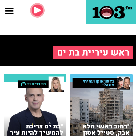
ראש עיריית בת ים
גדעון אוקו ועמיחי
מדברים נדל"ן
אתאלי
"רחוב ראשי מלא
"בת ים צריכה
אבק, סטייל אסון
להמשיך להיות עיר