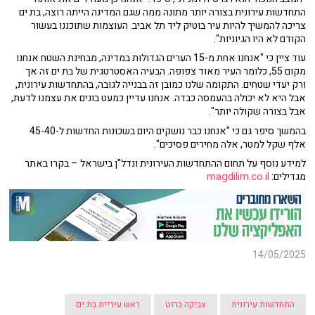
התחדשות עירונית בצורה יותר מתונה ממה שגם המדינה הייתה רוצה, בת ים
צריכה להמשיך להיות עיר בוטיק ליד תל אביב. העוצמות שתוכננו בעשור
הקודם לא היו הגיוניות".
עוד ציין כי "אנחנו אחת מ-15 הערים הגדולות במדינה, מבחינת השטח אנחנו
מקום 55, כלומר העיר מאוד צפופה. הבעיה האסטרטגית של בת ים זה אך
ורק יעדי שטחים. התקומה שלנו כמובן זה בבנייה לגובה, בהתחדשות עירונית,
אבל היא לא יכולה בהעמסה כבדה. אנחנו עדיין כמעט בונים את עצמנו לדעת,
אבל בצורה שקולה יותר".
בהמשך סיפר גם כי "אנחנו כבר נושקים היום בשכונות החדשות ל-45-40
אלף שקל למטר, אלה מחירים פסיכים".
למידע נוסף על תחום ההתחדשות העירונית ונדל"ן בישראל – בקרו באתר
magdilim.co.il
מגדילים:
14/05/2025
התחדשות עירונית
צביקה ברוט
ראש עיריית בת ים