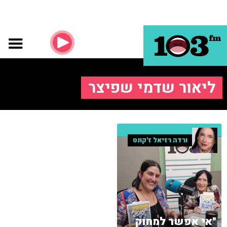
ליאור שדמי שפיצר
ורדה רזיאל ז'קונט
"אי אפשר למחוק