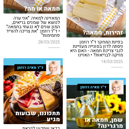
חמאה או מה?
המאזינה למאיה: "אני ערה
לנושא של שמנים בריאים,
המון שנים לא נגעתי בחמאה"
• ד''ר רוזמן: "את צריכה להוריד
זהירות, חמאה?
פחמימות"
בפינת המחקר ד"ר רוזמן
28/03/2025
ניסתה לדון בסוגייה מעניינת
לגבי צריכת חמאה - האם היא
מזיקה לבריאות? • האזינו
14/03/2025
ד"ר מאיה רוזמן
ד"ר מאיה רוזמן
תתכוננו, שבועות
מגיע
שמן, חמאה או
מרגרינה?
כדאי שתדעו לקראת