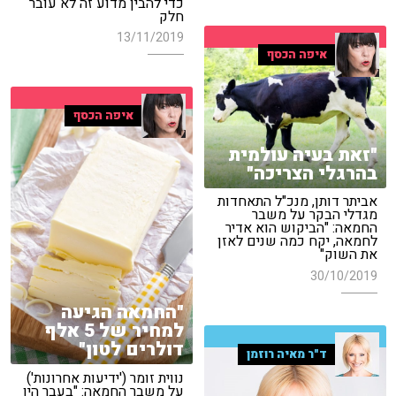
כדי להבין מדוע זה לא עובר
חלק
13/11/2019
איפה הכסף
איפה הכסף
"זאת בעיה עולמית
בהרגלי הצריכה"
אביתר דותן, מנכ"ל התאחדות
מגדלי הבקר על משבר
החמאה: "הביקוש הוא אדיר
לחמאה, יקח כמה שנים לאזן
את השוק"
30/10/2019
"החמאה הגיעה
למחיר של 5 אלף
דולרים לטון"
ד"ר מאיה רוזמן
נווית זומר ('ידיעות אחרונות')
על משבר החמאה: "בעבר היו