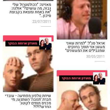
מאזינה: "הכולסטרול שלי
גבוה, מה עושים?" אולגה:
"את באמת נמצאת בקבוצת
סיכון..."
22/07/2011
אראל סג"ל: "למרות שאני
מועדון ארוחת הבוקר
מעשן אני תומך בחוקים
שמגבילים את המעשנים"
30/05/2011
מועדון ארוחת הבוקר
שיחת טלפון מפתיעה - עובדי
חברת 'תנובה' השתגעו, מי
מכניס תותים לקוטג'
החדש?!?!?