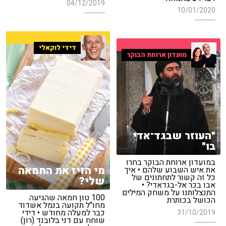
04/12/2019
10/01/2020
דידי לוקאלי
מועדון ארוחת הבוקר
"העוזר שבגד־אדי
בו"
במועדון ארוחת הבוקר בחרו
מי הזיז את החמאה
את איש השבוע שלהם • איך
כל זה קשור לתחתונים של
שלי?
אבו בכר אל-בגדאדי? •
התנצלותנו על משחק המילים
100 טון חמאה שהגיעה
הכושל בכותרת
מחו"ל תקועה בנמל אשדוד
כבר למעלה מחודש • דידי
31/10/2019
שוחח עם דני בלובנד (רון)