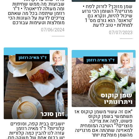
שבועות: מה ממש שחיתות
שמן מזוכך? לזרוק לפח •
ומה מעולה לדיאטה? • ד"ר
מרגרינה? השומן הכי גרוע
רוזמן שיתפה בכל מה שאתם
שיכול להיות, ונקרא גם
צריכים לדעת על העוגות הכי
'טראנס'. הוא גורם מס' 1
מומלצות וטעימות עבורכם
למחלות • טוב לדעת
07/06/2024
07/07/2023
ד"ר מאיה רוזמן
ד"ר מאיה רוזמן
שמן קוקוס
ויתרונותיו
"אם זה עשוי משמן קוקוס אז
זמן סוכר
תשתמשי בשמן קוקוס
פשוט, למה את צריכה
יושבים בבית קפה, וסופרים
מוצרים?" השיבה המומחית
קלוריות? ד"ר מאיה רוזמן
למאזינה שתהתה אם מרגרינה
עזרה לנו להבין כמה קלוריות
מהשמן מומלצת יותר
יש בכוס אחת של משקה חם,