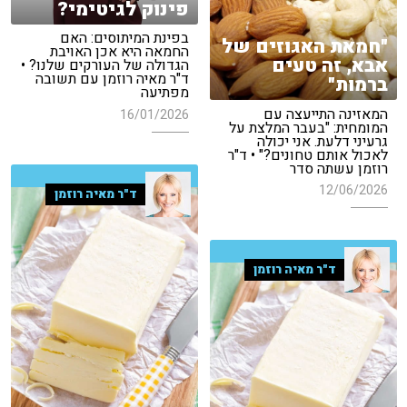
פינוק לגיטימי?
בפינת המיתוסים: האם
"חמאת האגוזים של
החמאה היא אכן האויבת
אבא, זה טעים
הגדולה של העורקים שלנו? •
ד"ר מאיה רוזמן עם תשובה
ברמות"
מפתיעה
המאזינה התייעצה עם
16/01/2026
המומחית: "בעבר המלצת על
גרעיני דלעת. אני יכולה
לאכול אותם טחונים?" • ד"ר
רוזמן עשתה סדר
12/06/2026
ד"ר מאיה רוזמן
ד"ר מאיה רוזמן