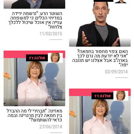
השוטר הרע: "נרשמה ירידה
במדיחי הכלים כי למשפחה
ענייה אין אוכל שיכול ללכלך
צלחות"
11/02/2015
האם צפוי מחסור בחמאה?
"אני לא יודעת מה גרם לכך
אולגה רז
בארה"ב אבל אצלנו יש תנובה
יפה"
02/09/2014
אולגה רז
מאזינה: "תבהירי לי מה ההבדל
בין חמאה לבין מרגרינה ובמה
כדאי להשתמש?"
27/06/2014