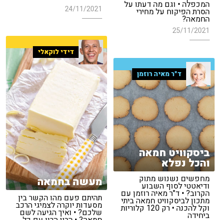
המכפלה • וגם מה דעתו על
24/11/2021
הסרת הפיקוח על מחירי
החמאה?
25/11/2021
דידי לוקאלי
ד"ר מאיה רוזמן
ביסקוויט חמאה
והכל נפלא
מחפשים נשנוש מתוק
מעשה בחמאה
ודיאטטי לסוף השבוע
הקרוב? • ד"ר מאיה רוזמן עם
תהיתם פעם מהו הקשר בין
מתכון לביסקוויט חמאה ביתי
מסעדות יוקרה לצמיגי הרכב
וקל להכנה • רק 120 קלוריות
שלכם? • ואיך הגיעה לשם
ביחידה
חמאה? • הרון הרון עם כל