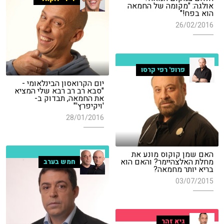
אולגה: "מקומה של החמאה
הוא בפח!"
26/02/2016
פרופ' רפי קרסו
יום הקרואסון הבינלאומי -
"סבא רב רב רבא שלי המציא
את החמאה, תבדוק ב-
'ויקיפרץ'"
28/01/2016
האם שמן קוקוס מונע את
מחלת האלצהיימר? והאם הוא
חמש בערב
בריא יותר מחמאה?
03/07/2015
גיא זהר