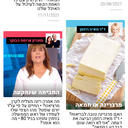
האמת הקשה לעיכול על
20/08/2021
האוכל שלנו
11/11/2021
ד"ר מאיה רוזמן
מועדון ארוחת הבוקר
החביתה שנתקעה
מה אמרה רינה מצליח לקרן
מרגרינה או חמאה
מרציאנו? • החיים על פי עו"ד
יורם שפטל: מהו הצפי שלו
האם מרגרינה טובה לבריאות?
לעתידו של ראש הממשלה
• ד"ר מאיה רוזמן הביעה את
בנימין נתניהו בגיל 80 • מה
דעתה: "אני לא רואה שום
הוא אומר?
דבר רע בחמאה"