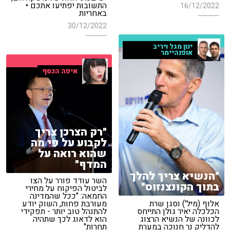
התשובות יפתיעו אתכם •
16/12/2022
באחריות
30/12/2022
ינון מגל ויריב
אופנהיימר
איפה הכסף
"רק הצרכן צריך
לקבוע על פי מה
שהוא רואה על
המדף"
"הנשיא צריך להלך
השר עודד פורר על הצו
בתוך הקונצנזוס"
לביטול הפיקוח על מחירי
החמאה: "ככל שהמדינה
אלוף (מיל') וסגן שרת
מעורבת פחות, השוק יודע
הכלכלה יאיר גולן התייחס
להתנהל טוב יותר - תפקידי
לכוונה של הנשיא הרצוג
הוא לדאוג לכך שתהיה
להדליק נר חנוכה במערת
תחרות"