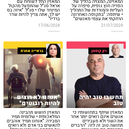
המאזינה, המצויה בהליך של
המאזין החל לשוחח עם
הפריה חוץ גופית, סיפרה על
אראל סג"ל שהתפעל מהקול
העליות והמורדות של התהליך
המיוחד שלו • סג"ל: "איזה בס
• שיתפה: "בתקופה האחרונה
יש לך, אתה צריך להיות שדר
הרחקתי את עצמי מאנשים"
ברדיו"
17/06/2024
21/07/2024
רון קופמן
בראייה אחרת
תחשבו טוב יהיה
"אנחנו לא רוצים
טוב
להיות רובוטים"
המאזין שיתף בתחושותיו כי
המאזין חושש מהבינה
אנשים אינם רואים יותר אחד
המלאכותית • שלומית תמיר
את השני ולא מעבירים
הסבירה: "אנחנו תמיד אוהבים
תחושה טוב זה לזה: "הדברים
להאשים בני אדם ולא רואים