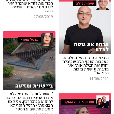
המודעות לוודא שהמזל יאיר
שיחות לילה
לנו פנים • תאזינו, ושיהיה
במזל
27/08/2019
מרסל מוסרי
תרמה את גופה
למדע
המאזינה סיפרה על החלטתה
בעקבות התקף הלב שקיבלה:
"הרפואה הצילה אותי; אני
מדברת ונושמת בזכות
הרפואה"
11/08/2019
ביישנית ומזיעה
"כששולחת לי המוציאה לאור
את התאריכים בהם אני צריכה
להופיע בכיכר רבין, אני קצת
מועדון ארוחת הבוקר
מבואסת" • מרסל מוסרי לא
אוהבת את שבוע הספר