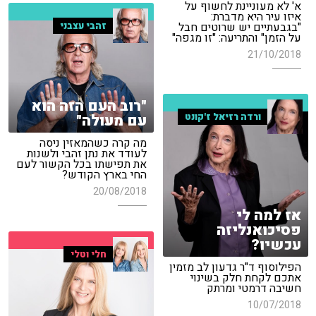
א' לא מעוניינת לחשוף על
איזו עיר היא מדברת:
זהבי עצבני
"בגבעתיים יש שרוטים חבל
על הזמן" והתריעה: "זו מגפה"
21/10/2018
"רוב העם הזה הוא
ורדה רזיאל ז'קונט
עם מעולה"
מה קרה כשהמאזין ניסה
לעודד את נתן זהבי ולשנות
את תפישתו בכל הקשור לעם
החי בארץ הקודש?
20/08/2018
אז למה לי
פסיכואנליזה
עכשיו?
חלי וטלי
הפילוסוף ד"ר גדעון לב מזמין
אתכם לקחת חלק בשינוי
חשיבה דרמטי ומרתק
10/07/2018