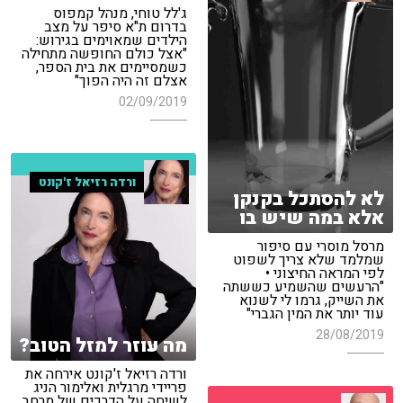
ג'לל טוחי, מנהל קמפוס
בדרום ת"א סיפר על מצב
הילדים שמאוימים בגירוש:
"אצל כולם החופשה מתחילה
כשמסיימים את בית הספר,
אצלם זה היה הפוך"
02/09/2019
ורדה רזיאל ז'קונט
לא להסתכל בקנקן
אלא במה שיש בו
מרסל מוסרי עם סיפור
שמלמד שלא צריך לשפוט
לפי המראה החיצוני •
"הרעשים שהשמיע כששתה
את השייק, גרמו לי לשנוא
עוד יותר את המין הגברי"
28/08/2019
מה עוזר למזל הטוב?
ורדה רזיאל ז'קונט אירחה את
פריידי מרגלית ואלימור הניג
לשיחה על הדרכים של מרחב