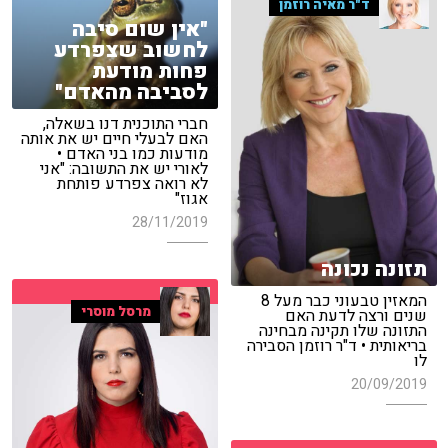
ד"ר מאיה רוזמן
"אין שום סיבה
לחשוב שצפרדע
פחות מודעת
לסביבה מהאדם"
חברי התוכנית דנו בשאלה,
האם לבעלי חיים יש את אותה
מודעות כמו בני האדם •
לאורי יש את התשובה: "אני
לא רואה צפרדע פותחת
אגוז"
28/11/2019
תזונה נכונה
המאזין טבעוני כבר מעל 8
מרסל מוסרי
שנים ורצה לדעת האם
התזונה שלו תקינה מבחינה
בריאותית • ד"ר רוזמן הסבירה
לו
20/09/2019