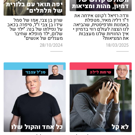
יפה תואר עם בלורית
דמיון, מהות ומציאות
של תלתלים"
ורדה רזיאל ז'קונט אירחה את
ד"ר דליה מאיר, מטפלת
שרון בן צבי, אמו של סמל
באמנות ותרפיסטית, שהביאה
עידו בן צבי ז"ל, סיפרה בכאב
לנו הצצה לעולם רווי בדמיון •
על נפילתו של בנה: "ילד של
איך החוויות שלנו מעצבות
שלום, ילד מופלא שחיבר
את המציאות?
מעגלים של אנשים"
28/10/2024
18/03/2025
שיחות לילה
סג"ל עצבני
לא קל
כל אחד והקול שלו