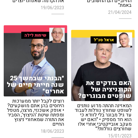
החיוביים הם החשובים
את הקדמה שאנחנו יוצרים"
באמת"
19/06/2023
21/04/2024
שיחות לילה
אראל סג"ל
"הבנתי שבמשך 25
האם בודקים את
שנה חייתי חיים של
הקוגניציה של
אחרים"
שופטים מבוגרים?
רוצים לקבל יותר ממערכות
המאזינה תהתה מדוע נותנים
היחסים בהן אתם מושקעים?
לשופט שחורץ גורלות לעבוד
• אופק אשכנזי, מרצה, מטפל
עד גיל מבוגר בלי לוודא כי
ומפתח שיטת 'הניצוץ', הסביר
הוא חד מספיק • "האם יש
את התורה שמאחורי ניצוץ
מעקב אובייקטיבי אחרי אלו
החיים
שחורצים גורלות?"
18/06/2023
15/01/2023