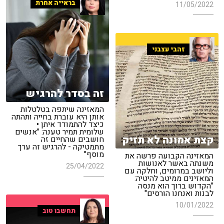
בראייה אחרת
11/05/2022
זהבי עצבני
זה בסדר להרגיש
המאזינה שיתפה בטלטלות
אותן היא עוברת בחייה ותהתה
כיצד להתמודד איתן •
שלומית תמיר טענה: "אנשים
קצת אמונה לא תזיק
חושבים שהחיים זה
מתמטיקה - להרגיש זה ערך
מוסף"
המאזינה הקבועה פרשה את
משנתה באשר לאנושות
25/04/2022
וליושב במרומים, וחלקה עם
המאזינים ממיטב להיטיה:
"הקדוש ברוך הוא מנסה
לבנות ואנחנו הורסים"
10/01/2022
תחשבו טוב