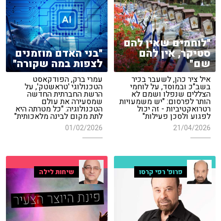
"לוחמים שאין להם
סטיקר, אין להם
"בני האדם מוזמנים
שם"
לצפות במה שקורה"
איל ציר כהן, לשעבר בכיר
עמרי ברק, הפודקאסט
בשב"כ ובמוסד, על לוחמי
הטכנולוגי 'טראשטק', על
הצללים שנפלו ושמם לא
הרשת החברתית החדשה
הותר לפרסום: "יש משמעויות
שמסעירה את עולם
רטרואקטיביות - זה יכול
הטכנולוגיה: "כל מטרתה היא
לפגוע ולסכן פעילות"
לתת מקום לבינה מלאכותית"
01/02/2026
21/04/2026
פרופ' רפי קרסו
שיחות לילה