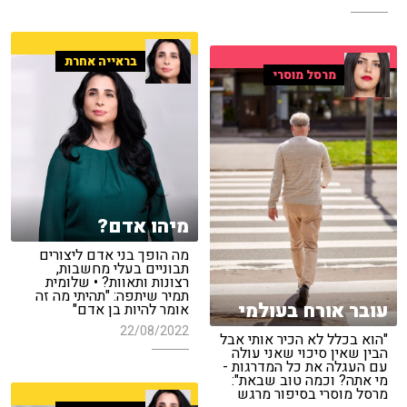
בראייה אחרת
מרסל מוסרי
מיהו אדם?
מה הופך בני אדם ליצורים
תבוניים בעלי מחשבות,
רצונות ותאוות? • שלומית
תמיר שיתפה: "תהיתי מה זה
עובר אורח בעולמי
אומר להיות בן אדם"
22/08/2022
"הוא בכלל לא הכיר אותי אבל
הבין שאין סיכוי שאני עולה
עם העגלה את כל המדרגות -
מי אתה? וכמה טוב שבאת":
מרסל מוסרי בסיפור מרגש