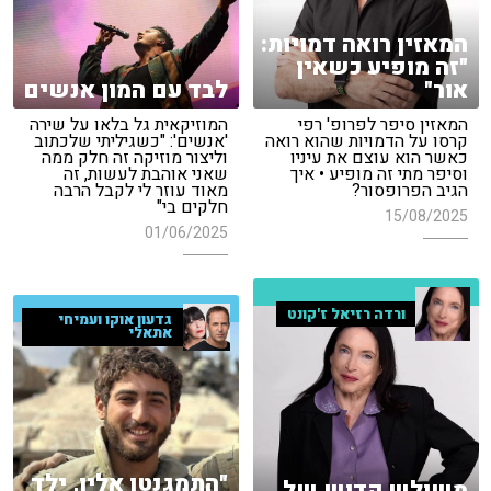
המאזין רואה דמויות:
"זה מופיע כשאין
אור"
לבד עם המון אנשים
המאזין סיפר לפרופ' רפי
המוזיקאית גל בלאו על שירה
קרסו על הדמויות שהוא רואה
'אנשים': "כשגיליתי שלכתוב
כאשר הוא עוצם את עיניו
וליצור מוזיקה זה חלק ממה
וסיפר מתי זה מופיע • איך
שאני אוהבת לעשות, זה
הגיב הפרופסור?
מאוד עוזר לי לקבל הרבה
חלקים בי"
15/08/2025
01/06/2025
ורדה רזיאל ז'קונט
גדעון אוקו ועמיחי
אתאלי
"התמגנטו אליו, ילד
משולש קדוש של