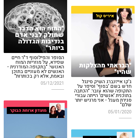
איריס קול
"המוח הוא הדבר
שחולק לבני אדם
בנדיבות הגדולה
ביותר"
הסופר והפילוסוף ד"ר חיים
שפירא, על מוזריות המוח
"הבראתי מהצלקות
האנושי: "בתקופה המודרנית -
שהיו"
האנשים לא מעוניים בתוכן
ובאמת, אלא רק בכותרות"
ג'קו אייזנברג השיק סינגל
05/12/2021
חדש בשם 'בסוף' וסיפר על
התקופה שהוא עובר: "הכתבה
בתוכנית 'אנשים' הייתה עבורי
סגירת מעגל - אני מרגיש יותר
שלם"
מועדון ארוחת הבוקר
05/01/2020