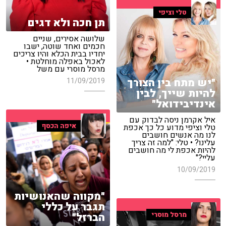
טלי וציפי
תן חכה ולא דגים
שלושה אסירים, שניים
חכמים ואחד שוטה, ישבו
יחדיו בבית הכלא והיו צריכים
לאכול באפלה מוחלטת •
מרסל מוסרי עם משל
"יש מתח בין הצורך
11/09/2019
להיות שייך, לבין
אינדיבידואל"
איל אקרמן ניסה לבדוק עם
איפה הכסף
טלי וציפי מדוע כל כך אכפת
לנו מה אנשים חושבים
עלינו? • טלי: "למה זה צריך
להיות אכפת לי מה חושבים
עליי?"
10/09/2019
"מקווה שהאנושיות
תגבר על כללי
מרסל מוסרי
הברזל"