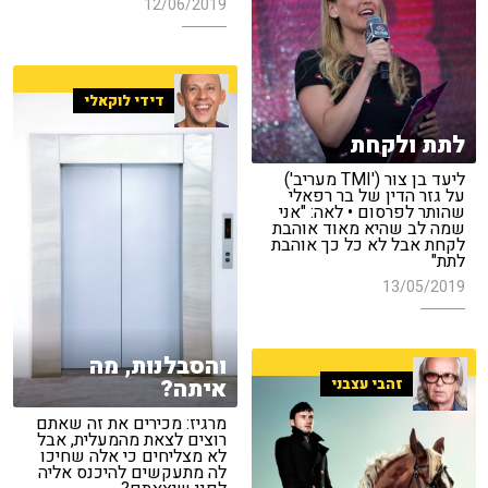
12/06/2019
דידי לוקאלי
לתת ולקחת
ליעד בן צור ('TMI מעריב')
על גזר הדין של בר רפאלי
שהותר לפרסום • לאה: "אני
שמה לב שהיא מאוד אוהבת
לקחת אבל לא כל כך אוהבת
לתת"
13/05/2019
והסבלנות, מה
איתה?
זהבי עצבני
מרגיז: מכירים את זה שאתם
רוצים לצאת מהמעלית, אבל
לא מצליחים כי אלה שחיכו
לה מתעקשים להיכנס אליה