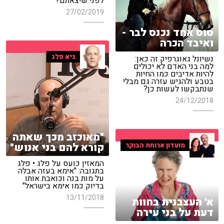
לפני שיצאתם?
27/02/2019
סוס אחד נכנס לבר -
ואיבד הכרה
גיא פלג
נשיונל גאוגרפיק זה כאן:
למה בני האדם לא יכולים
להיות אדיבים כמו החיות
בטבע ולהגיש עזרה גם מבלי
שנתבקשו לעשות כן?
24/12/2018
"מאוכזב מכך שאתה
קורא להם בני אנוש"
מועדון ארוחת הבוקר
המאזין כועס על פלג • פלג
בתגובה: "אימא בעזה אבלה
על מות בנה וכואבת אותו
בדיוק כמו אימא בישראל"
13/11/2018
א' העצבנית בחוות
דעת על בני עירה