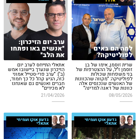
אלדד
ערב יום הזיכרון:
למה הם באים
"אנשים באו ופתחו
לפוליטיקה?
את הלב"
שרית זוסמן, אימו של בן
אתאלי התייחס לערב יום
זוסמן ז"ל, על ההצטרפות של
הזיכרון שנערך ביישובו אמש
בני משפחות שכולות
(ב'): "ערב פרי-סטייל אמוני
לפוליטיקה: "מקווה שהכוונות
כזה, הגיע קהל כל כך חמוד,
של האנשים שנכנסים אלה
חברים ואנשים גם שאנחנו
כוונות של דאגה למדינה"
לא מכירים"
21/04/2026
08/05/2026
גדעון אוקו ועמיחי
גדעון אוקו ועמיחי
אתאלי
אתאלי