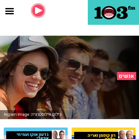
אנשים
צילום אילוסטרציה: Ingram Image
גדעון אוקו ועמיחי
רון קופמן ואריה
אתאלי